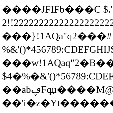
����JFIFb���C $.' ",
2!!22222222222222222
���}!1AQa"q2���
%&'()*456789:
���w!1AQaq"2�B��
$4�%�&'()*567
��abڥFq߽u����M@�$!Xa2J���ǧ���]F:�U�+�Ț�B�!N����Al{���2���h��}
��'i�z�Yt�����