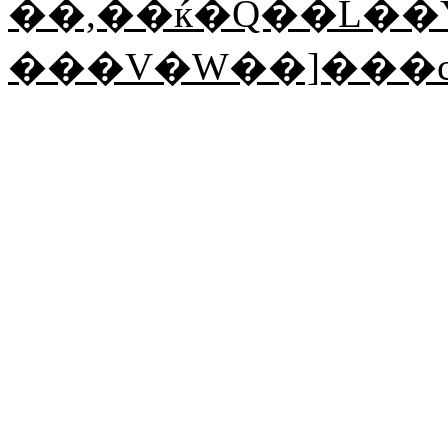
��,��ќ�Q��L��
���V�W��]���c