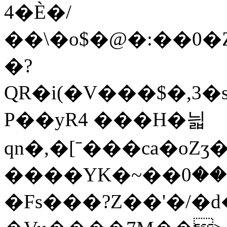
4�È�/
��\�o$�@�:��0�Z�>��c�ڬ���gh{�T��L��W�l��)V9�6R��;y�t\ج7
�?
QR�i(�V���$�,3�s׏�T����{��T"+��S��ػI�[�Ϡ}
P��yR4 ���H�늷
qn�,�[ˉ���ca�oZ
����YK�~��ݑ%��0i��ّKo7��fY2Jcdw��u��ir�8�#�B/
�Fs���?Z��'�/�d