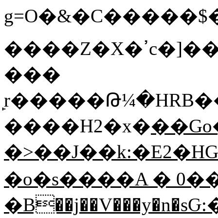
g=O�&�C�����$�
����Z�X�ߴc�]��ЁR�&���FD�e������L�IM��+q�TR���p
���
̙r�����Թ¼�HRB�
����H2�x�
��Go�
�>��J��k:�E2�HG
�o�s����A � 0��
�B��j��V���y�n�sԌ