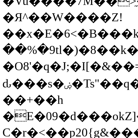
�Vu����7M��>̼�
�Я^��W����Z!
��x�E�6<�В���
��%�9tl�)�8��k�
�O8'�q�J;�I[�&��=�ٹp6N��r�x�5�x���4�H8<��}z�A�+��%�
ԃ���s�ۻ�Ts"��q�'�{�R���S�ͩ��5�Wz���P�U��
��+��h
�E�09�d���okZ]
C�r�<��p20{g&���