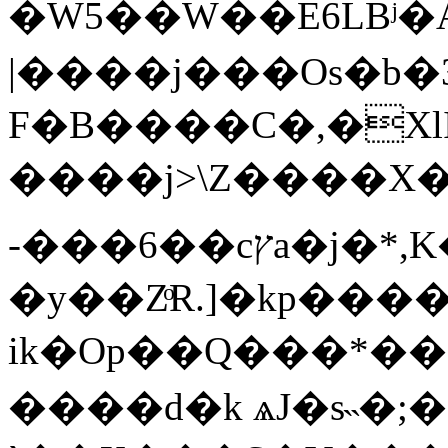
�W5��W��E6LBʲ�
|����j���Os�b�
F�B����C�,�XlI==*�
����j>\Z����X
-���6��cץa�j�*,K��
�y��ZͦR.]�kp��
ik�Op��Q���*���wr�Z���ۑ���Uf����6
����d�k ѧJ�s˵�;