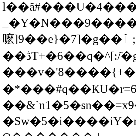
l��ă#���U�4��
_�Y�N���9�����
嚒]9��e}�7]�g��ٱ ;���.w{{TS�n�
��ڎT+�6��q�^[:/̄�g9��+��V��
���v�'8����{+�m�
�*���#q��ҜU�r=
��&`n1�5�sn��=x9
�Sw�5�i����iY�