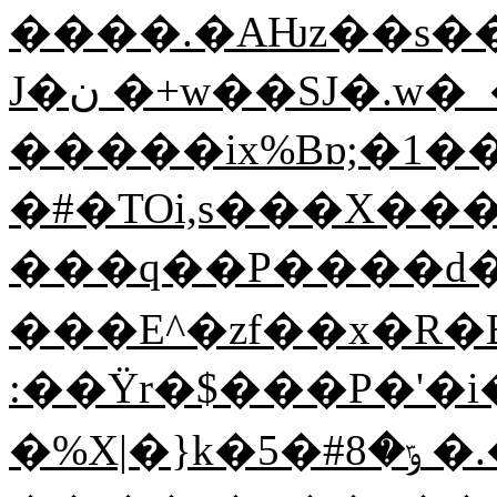
����.�AǶz��s�
J�ن �+w��SJ�.w�_��V-
�����ix%Bɒ;�1��9�g
�#�TOi,s���X��
���q��P����d��
���E^�zf��x�R�B
:��Ϋr�$���P�'
�%X|�}k�ݹ�8#�5 �.�?