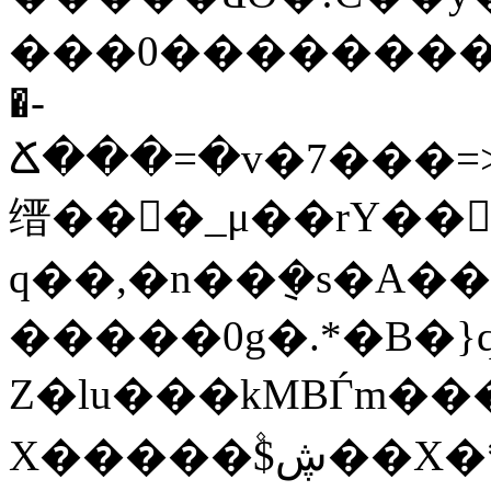
���0��������%
�-
Ճ���=�v�7���=>�5�
缙���_μ��rY��
q��,�n��݈�s�A��
�����0g�.*�B�}q
Z�lu���kMBЃm��
X�����۫$ڜ��X�*�����V�uA��67ҩGM�Pv�g�[��I,f?