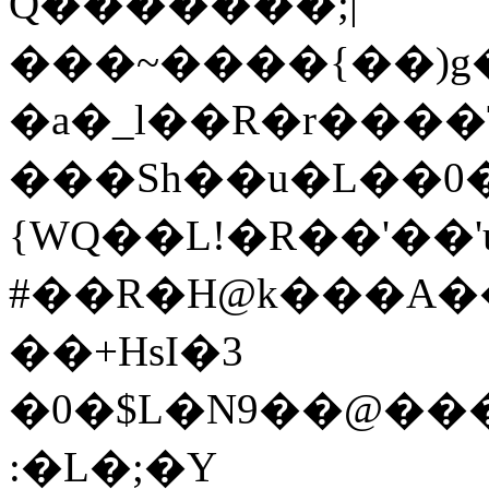
Q�������;|
���~����{��)g
�a�_l��R�r����
���Sh��u�L��0�����
{WQ��L!�R��'��'
#��R�H@k���A���
��+HsI�3
�0�$L�N9��@����ߎ��S�Ӛ,�d��+Jk2ʮ��e'�h�+�7�߯C�*��%�u�
:�L�;�Y