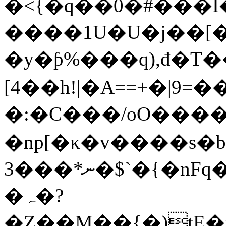
�<{�q��0�#���I�
����1U�U�j��[�
�y�ƥ%���q),đ�T�
[4��h!|�A==+�|9=
�:�C���/oO�����i�"æ��
�np[�κ�v����s�
3���*ނ�$`�{�nFq�v϶�Uo��{h����x�.�OOL�<�ұ)ٙi�1YA$x⢞��m��փ��R�4�q�_^��I�]ۆsgk[c/
�ہ�?
�Z��M��{�)tE�