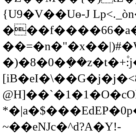
{U9�V��Uɵ-J Lp<._ò
���f����66�a��i@*�
��=�n�"�x��|)#
�)�8�0�݀��z�t�+۫
[iB�eI�\��G�j�j�<
@H]��`�1�1�O�cO
*�|a�$���EdEP�0p
~��eNJc�^d?A�Y!-