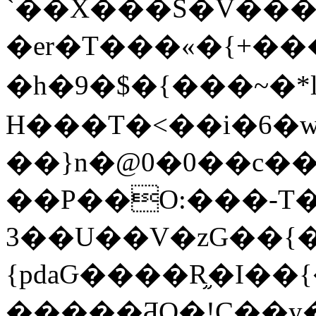
`��X���S�V���
�er�T���«�{+��
�h�9�$�{���~�*l
H���T�<��i�6�w
��}n�@0�0��c��
��P��O:���-T��;���7
�3�U��V�zG��{��f]Kɞ�@
{pdaԌ����R֦�I��{�Sy%��c�i���
�����ƋO�!C��y