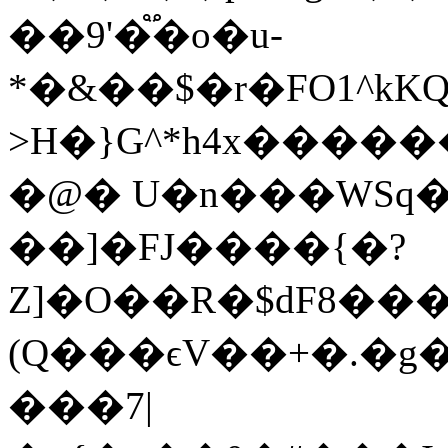
��9'�֟�o�u-
*�&��$�r�FO1^k
>H�}G^*h4x���������׭O
�@� U�n���WSq�a]C)P1ל
��]�FJ����{�?
Z]�O��R�$dF8��
(Q���ϵV��+�.�g�
���7|