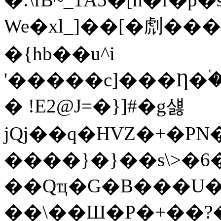
We�xl_]��[�䖌���)
�{hb��u^i
'�����c]���Ƞ�۠�
� !E2@J=�}]#�g섏
jQj��q�HVZ�+�PN
����}�}��s\>�6
��Qҵ�G�B���U
��\��Ш�P�+��?�U��