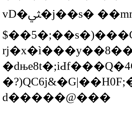
vD�ﱻ�j��s� ��mm*
$��5�;��s�)���
rj�x�ì���y��8��
�dњe8t�;iԀf���Q�
�?)QC6j&�G|��H0F
d�����@���