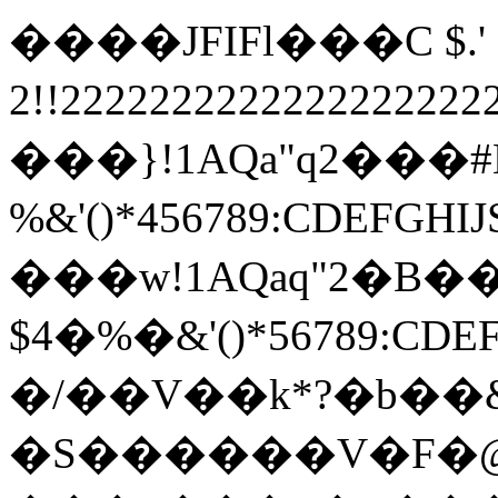
����JFIFl���C $.' ",
2!!22222222222222222
���}!1AQa"q2���
%&'()*456789:
���w!1AQaq"2�B��
$4�%�&'()*567
�/��V��k*?�b��
�S������V�F�@��