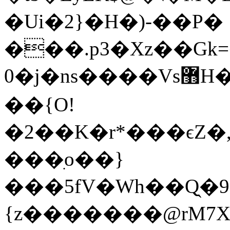
�Ui�2}�H�)-��P�
���.p3�Xz��Gk=��.�$
�0j�ns����Vs޻H��s����I᳸c���QO��I#�f�l�,>L�\烎
��{O!
�2��K�r*���ϵZ�,#U�b_�N~���N
���ִo��}
���5fV�Wh��Q̖�9
{z�������@rM7X��[w�<0��&��$n�z�*