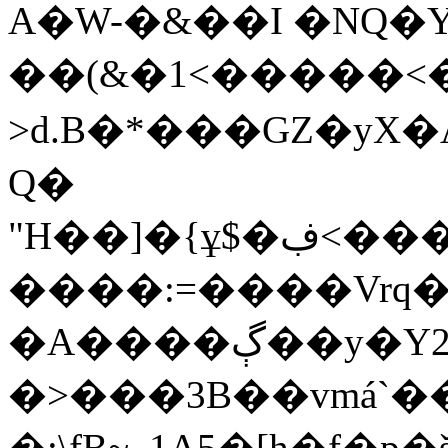
A�W-�&��I �NQ�
��(&�1<�����<�
>d.B�*���GZ�yX
Q�
"H��]�{ұ$�ڣ<���"��M�J��4�j�b�X�z�pAS�v�?
����:=����Vrq�u��
�A����ڳ��y�Y2g�qԮ-\�񩍶T|
�>���3B��vmá`�
�:\fB~_1A5�[h�f�