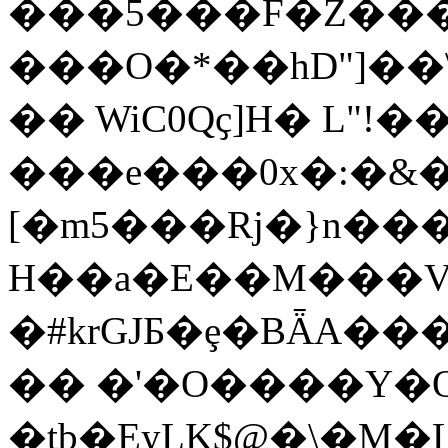
���5���F�Z���X
���O�*��hD"]��\�N
�� WiC0Qҫ]H� L"!�
���e���0x�:�&��78
[�m5���Rj�}n���
H��a�E��M���V
�#krGJƂ�ȩ�BǞA�
�� �'�O����Y�O
�tb�EyLK$@�\�M