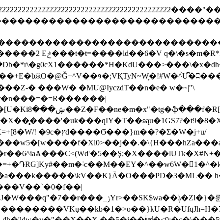
2222222222222222222222222222222222222222222222222
ghijstuvwxyz����������������������
defghijstuvwxyz�������������������
Z"�8S�ɫV�Yc�1��?
Db�*r\�g0cX1������*H�KdU���>���\�x�d
�+E�bӂO�@Ǧ+^V��᱁�;VҚTyN~W̙�!#W�^̀U͆�ʭ��
j�r�n���=�=R������|
��̥����'�uk���qIY�T��ʚąu�1GS7?�t9�8�X
Ϭ���}m��?�Ʃ�W�j+u/
��w5�[w����f�Xl0>��j��.�\{H���hZa���a
r��6^iaѦ���C<(Wd'�5��Ş;�X����lUTk�X#N
�=+�ԴRG]Ky#��m�˸c��M��EY�^��w6W�1�^�
a���k�����\kV��K}Ǟ�O���PD�3�ML�� h�l
.��������VKٜu��kb�1�>o��}kU�R�UfqJh=H�7