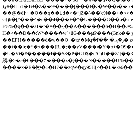
ܐy#�!T5'J�1Ә�Z��9/����[���f�z�W��i��b �w���n'��+KY�zl��L�#��o�Z[�G4h��A8��9����a��r�-
��@�d]~_�O��q��⃐d�>�װjZ�^��'c9l��+�<>��щ~��^l_\������%7�q'?�q� T�ܐ�,O��]�.=+���sӌlE�� 9~��*���V�����k��
GҔh�[#���^�e��4���F�*�U����G��o�-
E%%�q���s1�f�=��{��A������$�H��˕=5sM����9!�ð8)u�
H�<��D��;W*����w`+Ɩ!G���ϻP���(Gnk�� y��+W�gF����^
��EF}I�����d�ѡ��O_�箮�Μգ�[��`�ݫ�ݷ� z��桵����+Mdg5� � ��]��A�ˊ��^�%MX�1/���ܾ�5Ƶ5�-��v�@{T���[���bx޼��b־}
��t��b;�*�:t���]Bߺ�;��ּyV���ʵ�Y�o+�O9��#��{N#���o���k��c,�fQ��?ҳ����6��th�/�噉�桼��in��U���t+E&��O�U^��+9$pdB?
�U�Vi�#�����I��S8�P�GD$�u²C)U��Z1|��3'�䌪g�
縐.�>�s�6���ת����x�]���N�����U|%��iS2�ah�����Y:�Ȼ��U9�W4��n��E:0�K�Zμ��玦
����x�E��1�H7��zqW�qy95H[<��L�kэ6��^