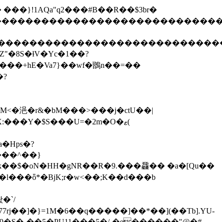
����"�� ���}!1AQa"q2���#B��R��$3br�
����������������������������������
�����������������������������������
h���+hE�Va7}��wf�鶛n��=��
�?
:���Y�$S���U=�2m�O�ޱ(
�Hps�?
+���^��}
k��$�oN�HH�gNR��R�9.���飝�� �a�[Qu��
���ȫ*�BjK;r�w<��;K��d���b
7rj��]�}=1M�6��q�����]��*��](��Tb].YU-