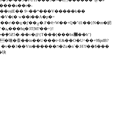
�V�(� w��i��A�p�=
��+Q�"d1��}N�m�紉
����ה�Zu�n`�:H?J��$���