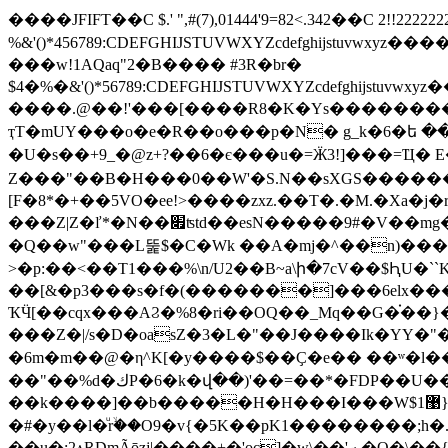
����JFIFT��C $.' ",#(7),01444'9=82<.342��C 2!!2
%&'()*456789:CDEFGHIJSTUVWXYZcdef
���w!1AQaq"2�B���� #3R�br�
$4�%�&'()*56789:CDEFGHIJSTUVWXYZc
����.@��!'���[����R8�K�Ys������������2 Eݲ���t�t=����ld��6�V q�\�s�m�R*
ҭT�mUY���o�e�R��o���p�N� g_k�6�ե ��
�U�s��+9_�@z+?��6�є���u�=Ӝ3!]���=Ҵ� E�
Z���"��B�H���0��W'�S.N؜��sXGS��������Z-� ���W� �MU@IyczdT��n�e� w�~|"\
[F�8*�+��5VO�ee!>����zxz.��T�.�M.�Xa�
���Z|Z�ľ*�N��׏ʦtd��esN�����9#�V��mg�[U�Kiڜ���8��Z�F��ne�m�x"�tg�ֆ���f�R[M<�浥�r&�bM���>���j�ctU��|
�Q��w"���L뚩$�C�Wk ��A�mj�^��n)����X
>�p:��<��T1���%\n/U2��B~a\ի�7cV��$ԦU�``K=+[8�W/! �9c�ץd����
��[&�p3���s�f�(�������]���6elx���
ҠӴ[��cqx���AϨ�%8�ri��OQ��_Mq��G�֗��}�
���Z�|/s�D�oasZ�3�L�"��J����Ik�YY�"
�6m�m��@�η^K[�y����$��Ҫ�e�� ��ʷ�l��
��"��%d�كP�6�k�վ��)'��=��*�FDP��U����V��`�0�f��|
��k����]��b�����H�H���I���W$1޹}J�W���q"�7��r���_ݫYr>��SK$wa��ݙ�Zl�}�뢄�`/
�#�y��l�ͧrۙ��O9�v{�5K��pK1��������;h�
��u�:2ʌRDmÃǭzj|����+�'oc]�w\��'ޒ-�Q�\��{ dh�'ldw�v�"��X��X ��5�j���<9;�c�\���59�S�-��5�PU11���5�/-�e������"@�#