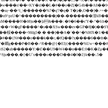
m�u9^pzU�^���������j��-�������湝kB��
�]z&���: �9�6��є'Y�-ʺ�6:h���e\��q:�j'��ݼ�.F�#ֽ+W
�s��XSw���еv�GP�إ8�)��SY�ܛ���ħq�3T|M?��=}!
��P�B��-^R��@{�EI){����%Uw<���# �v��3��Vm��
Sju���,�{�U`x���o���D��4�I�2}k��:.5�