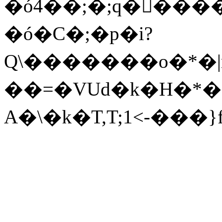
�ó4��;�;q�􃏜��
�ó�C�;�p�i?
Q\�������o�*�|
��=�VUd�k�H�*�
A�\�k�T,T;1<-��