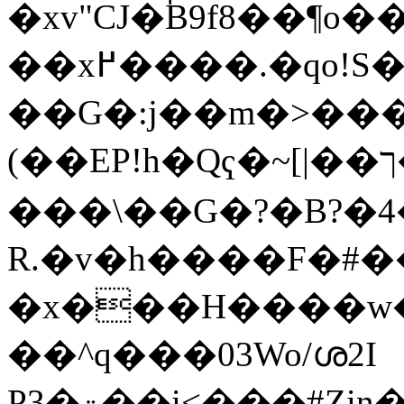
�xv"CJ�̚B9f8��¶o
��x߂����.�qo!S���sϨ5�4)m��E+
��G�:j��m�>��� V���Sz؝M
(��EP!h�Qҁ�~[|��ך�t5 <'"i�cp싈>��!}
���\��G�?�B?�4�
R.�v�h����F�#�
�x���H����w�:g��
��^q���03Wo/ശ2I
P3�ۊ��i<���#Zin�Z<��h�K�Y@�y�U���h�