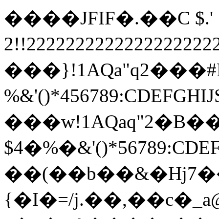
����JFIF�.��C $.' ",
2!!22222222222222222
���}!1AQa"q2���
%&'()*456789:
���w!1AQaq"2�B��
$4�%�&'()*567
��(��b��&�Hj7��5
{�I�=/j.��,��c�_