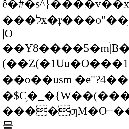
ȇ�#�s^}���ֲ�v��
���לx�ŗ���o"��ֵ���N��)��^1��q۟j�j���m��ƍ���z��+ȧ�c�R����:���j�671\B�6
|O
��Y8����5�mׄ|B��
(��Z(�1Uu�O���1
��o��usm �e"?4
�$C͕�_�{W��(���
����ƣM�O+��`�Ƀ��#�/Oz��u�ڜ��{o�4[}s�
믈