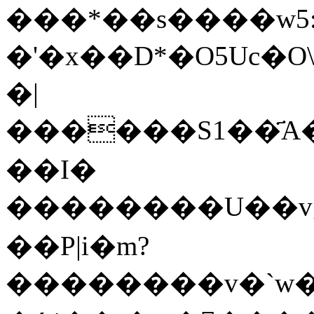
���*��s����w5:�
�'�x��D*�O5Uc�O\
�|
������S1��҃A���cJ;sH��>
��I�
��������U��vg
��P|i�m?
��������v�`w�