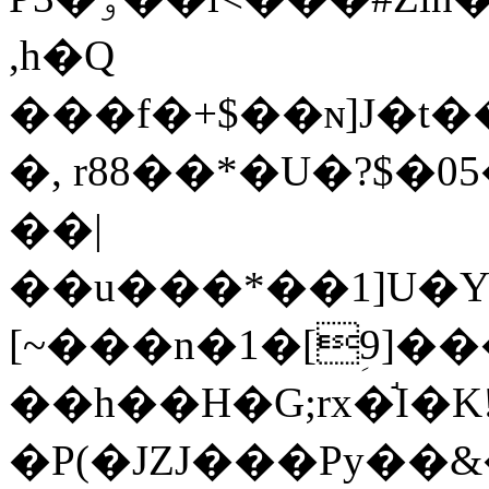
,h�Q
���f�+$��ɴ]J�t
�, r88��*�U�?$�
��|
��u���*��1]U�Y�
[~���n�1�[ؚ9]�
��h��H�G;rx�֬I
�P(�JZJ���Py��&