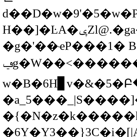
d��D�w�9'�5�w�P
H��]�ĿA�ݷZl@.�ga��392���\u#��+�T���R��+3�)�R�'�.�|
�g�'��ҽP���1� 
ݠg�W��<������J��Dՙ58t�Ӆ�����(�
w�B�6H▊v�&�5�Բ�;
�a_5���_|S����]�
�{�N�z�k�����
�6Y�Y3��}3C�i�[|A�.�l�{�"�