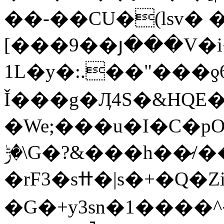
��-��CU�(lsv� 
[���9��յ���V�i���d�ٺN����3kr��y�##u�5�F���^w���u<9�=J`L(JH]�`�:
1L�y�:.��"���
Ǐ���g�Ӆ4S�&HQE
�We;���u�I�C�pO
�ݱ\G�?&���h��̷/��|
�rF3�sߚ�|s�+�Q�Zi���)�b͕���'ҼIl��.�J�5���s�e�^{2J��l�B���;��d��aPt1���]!
�G�+y3sn�1����