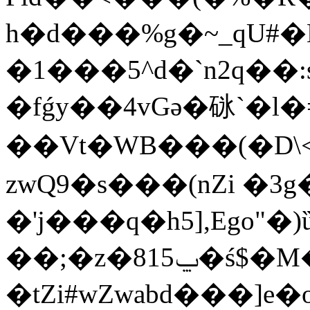
h�d���%g�~_qU#�
�1���5^d�`n2q��
�fǵy��4vGə�砯`�l�=:)
��Vt�WB���(�D\
zwQ9�s���(nZi �3
�'j���q�h5],Ego"�)
��;�z�815ݐ�ś$�M���� (�� (��-��
�t܏Zi#wZwabd���]e�o�_z��̕q�x����Q~���B�D�H��<��b�/-