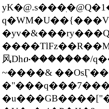
yK�@.s���ִ�@Q�
q�WM�U��{���V3
�yv�&���ry���Q
����TlFz��R��MXZF
风Dhዑ�������/q����
~����& ��OsӶ��
�"���q���7����X�&
�u���GB����["��