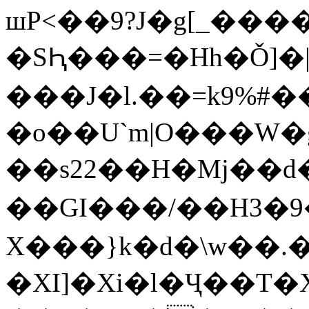
шP<��9?J�g[_���
�SԦ���=�Hh�Ǒ]�|
���J�l.��=k9%#���u
�o��U`m|O���W�
��s22��H�Mj��d�nA�zH�.��A~�3p����י#��W
��GI���/��H3�9�
X���}k�d�\w��.
�XI]�Xi�l�Ҷ��T�