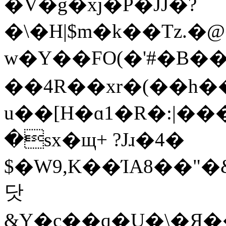
�V�g�xj�P�JJ�?
�\�H|$m�k��Tz.
w�Y��FO(�'#�B��
��4R��xr�(��h�
u��[H�ɑ1�R�:|����`j
�sx�щ+ ?Jɹ�4�
$�W9,K��ΊA8��"
닷
&Y�c��q�U�\�Я�