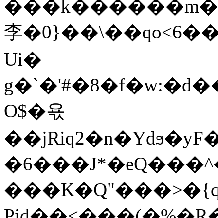
���k������m�|p�ד�����0�3�W�|3��P��u
李�0}��\��qo<6��
Ui�
g�`�'#�8�f�w:�
O$�욗
��jRiq2�n�Ydϧ�yF��ϥ�Rڸ�c���M5`���;}HZ
�6���J*�eQ���^��ڀ;��X�l�
���K�Q"���>�{
Pid��<���(�%�R�