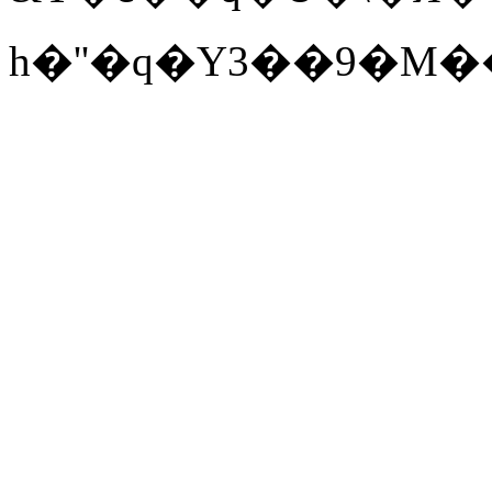
h�''�q�Y3��9�M