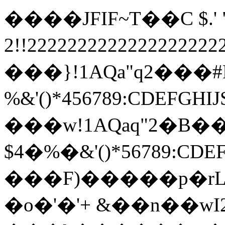
����JFIF~T��C $.' ",
2!!22222222222222222
���}!1AQa"q2���
%&'()*456789:
���w!1AQaq"2�B��
$4�%�&'()*567
���F)�����p�rL�Z\�Z�p�޾�s/
�o�'�'+ &��n��wI