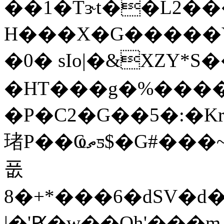
��1�Tɝt��L2��
H���X�G�����Y�X
�0� sIo|�&XZY*S
�HT���g�%����
�P�C2�G��5�:�Kr(�0�ܹȯ.�)�ԣ7��P��0ߍz�������
琽P��Ҩތƽ$�G#���~a��HȤ��S�f�("49�0�
풊
8�+*���6�dSV�d�
|�'Ԗ�w��Oh'���m