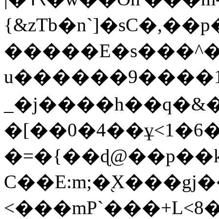
{&zTb�n`]�sC�,��
�����E�s���^�uj
u������9����
_�j����h��q�&�
�[��0�4��ұ<1�6�
�=�{��ɖ@��p��k
C��E:m;�֭X���gj�
<���mP`���+L<8