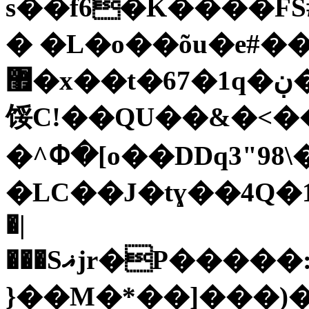
s��f6�K����FS#��q
� �L�o��õu�e#��
޿�x��t�67�1q�ڹ�T�FԄȤ�xx�z�Mr�]�^@7����8մ�*
馁C!��QU��&�<��
�^Փ�[o��DDq3"9
�LC��J�tɣ��4Q�1la���*ޜT�
�|
���Sޣjr�P�����:��`y�e'`Ga������F^�l`�Z�ha{�Nf%"v7+ƹU���ԑ�Y�a:�pq�{TW�=ܑܓ��"�n՚[i�3�����etQ�3�������J�8���P���ֈ�t��^�
}��M�*��]���)�H