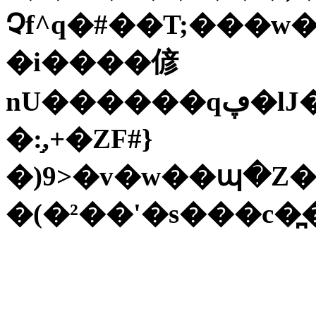
Չf^q�#��T;���w���3����
�i����偐
nU������qڥ�lJ���r0+c��r�b���f�ѽ?
�:֣,+�ZF#}
�)9>�v�w��պ�Z�J
�(�²��'�s���c�̪