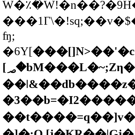
W�٪�W!�n��?�9
���1Г\�!sq;��v�
ʩ;
�6Y[
���[]N>��'
[؃�bM���L�~;Zη���Xmѐ���2FIhn%���4Y����Q[�[�,d0����'��U���G0�C��)�V}
��ǀ&��db����z�
�3��b=�I2�����a"
��t����=q��]v�s�t)�F�4ܞ��:�Ɂ�V��������5g
�]�:O
[j�KR��|Gj�