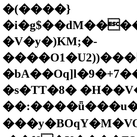
�(����}
�i�g$��dM���
�V�y�)KM;�-
����O1�U2))���ߊe������;G�J�q��5ܢ��0w�����O��[xr�
�bA��Oq]l�9�+7�
�s�TT�8� �H��V�
��:����ǖ���u�
���y�BOqY�M�V