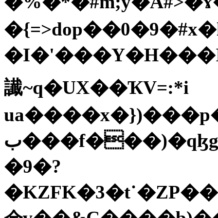
�%�*�#m;y�A#>�ɤ
�{=>dop��0�9�#x
�I�'���Y�H���I9
䜟~q�UX��ҠV=:*i
ua����x�})���p
ب���f���)�qɮgY��;��K̠mU�ֵ�g��V�ӓ���z��w��il
�9�?
�KZFK�3�t˙�ZP��
金v��&C����b)�