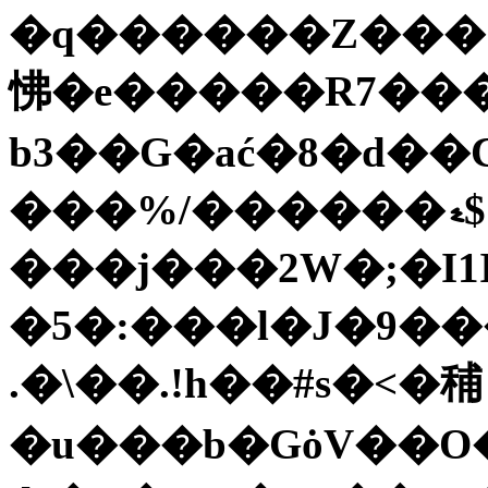
�q������Z���'�
怫�e�����R7����
b3��G�ać�8�d��
���%/������ޑ$+���˂���
���j���2W�;�I1I�Asq,R����2)#k)
�5�:���l�J�9��
.�\��.!h��#s�<�秿
�u���b�GȯV��O��eQ�)