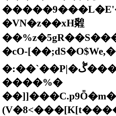
�����9���L�E'�
�VN�z��xH䑟
��%z�5gR��S���
�cO-[��;dS�O$We
�:��`��P|�ڴ���V�2ܩ��-�h� �}
����%�
��]]���C.p9Ȭ�m�"�ݜ���*0���#7˪U��G�ء�Y��
(V�8<���[K[t���