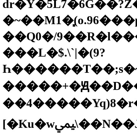
dr�Y�5L7�6G��?Z
�~��M1�͓(o.96��
��Q0�/9��R�l�����&
���L�$.\`|�(9?
Һ������T��;s�
�����+�Ԭ��D��
��4�����Yq)8�r�
[�Ku�wﶰ\��N��J�`C96�#�p���F@������u�F)r�b)����ar�3u�