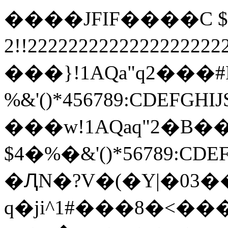
����JFIF����C $.' "
2!!22222222222222222
���}!1AQa"q2���
%&'()*456789:
���w!1AQaq"2�B��
$4�%�&'()*567
�ԮN�?V�(�Y|�03�
q�ji^1#���8�<��