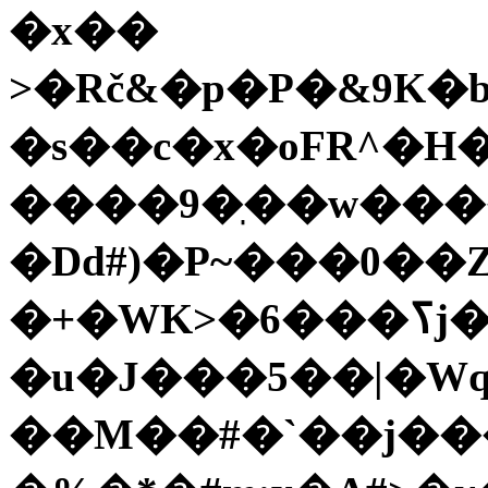
�x��
>�Rč&�p�P�&9K�
�s��c�x�oFR^�H
����9�ֽ��w���
�Dd#)�P~���0��Z
�+�WK>�6���ߖj��m�+��1z����R�ps[�N&4�ӣ-
�u�J���5��|�Wq
��M��#�`��j���