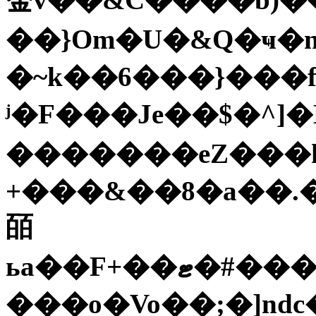
��}Om�U�&Q�ҹ�n
�~k��6���}���f
ʲ�F���Je��$�^]
�������eZ���k
+���&��8�a��.
皕
ьa��F+��ޓ�#���*�O$�Em�w>�clR2jX�f�S$K${��X�F
���o�Vo��;�]nd