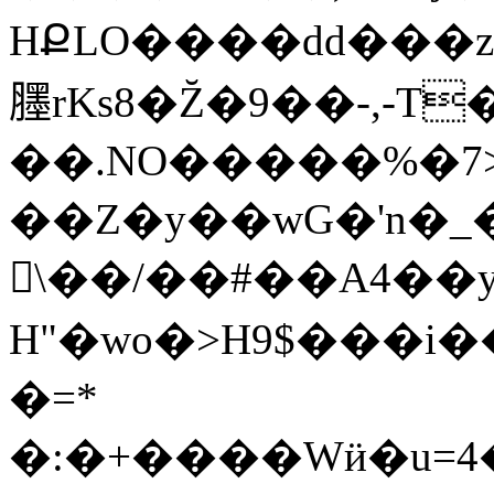
HՔLO����dd���
𦢓rKs8�Z̆�9��-,-
��.NO�����%�7>
��Z�y��wG�'n�_
\��/��#��A4��
H"�wo�>H9$���i���
�=*
�:�+����Wӥ�u=4���'���=��K���N���R����h�w