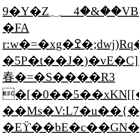
9�Y�Z؁__4�&��VB_hF��ק�a%����9�i��v;f�&��=��Q�gF��L�:�F1�kWT׭��i�K�dh��-
�FA
r:w�=�xg�ߐ�;dwj)Rq����gW�u��yo��dA$2.W;O
�5P�t��J�)�vE�
春�=�S����R3
�[�0��5��xKN[
��Ms�V:L7�u��{
�Eϔ��bE�c��GN