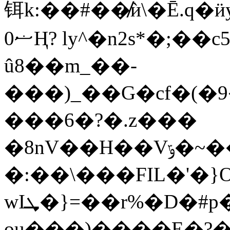
铒k:��#��̸ѝ\�Ē.q�
ޟ0Ң? ly^�n2s*�;��c5ă�D���x<���?
û8��m_��-
���)_��G�cf�(�9�jZԺ�qy��F����������B
���6�?�.z���
�8nV��H��Vݹ�~����!&�f��Me��x�9�';3��u��]��I��֣T���"4q��S!
�:��\���FIL�'�
wIܜ�}=��r%�D�#p�qްu;���f�Z�c��
ou���)����E�?�