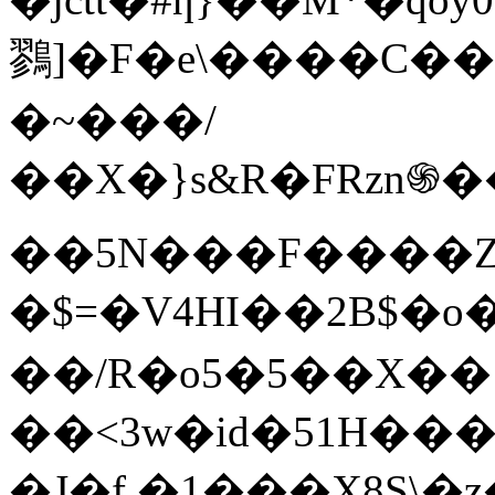
鷚]�F�e\����C��
�~���/
��X�}s&R�FRzn֍�
��5N���F����Z��4���
�$=�V4HI��2B$�
��/R�o5�5��X��
��<3w�id�51H��
�J�f,�1���X8S\