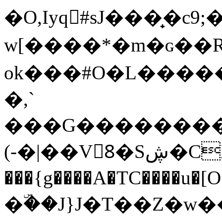
�O,Iyq򗲯#sJ���̟
w[����*�m�ɢ��R
ok���#O�L�����S�j�ז|c�
�,`
���G��������dCo��g�E
(-�|��V8ٔ�Sڜ�CX��
���{g����A�TC����u�[O
�ۜ��J}J�T��Z�w��P��