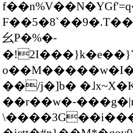
f��n%V��N�YGf'=q�ע�xF��n�$s�����ρ�A���o�
F��5�8`��9�.T��
⼳P�%�-
�!2I���}k�e��}
o��M�����w�I�'
��/j�]b� �˩x~X
��r��w�-���g�|
\����3G��i���
�jctt�#ƞ}��M*�q