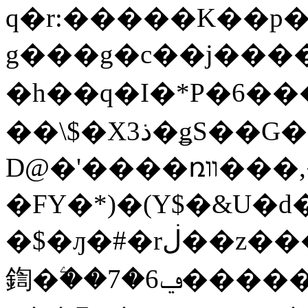
q�r:�����K��p�
g���g�c��j���
�h��q�I�*P�6�
��\$�Xذ3�ǥS��G��.c�g�v�
D@�'����ռװ���,� c�8�>�Տ�ؔ�b��VC
�FY�*)�(Y$�&U�d�
�$�ԓ�#�rڶ��z���� ,�J��B��Ƕ9�k�_
鍧�ۧ��7�6ݠ������;w5�k�T�`GX�{�裂