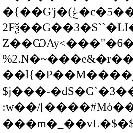
�{��G'j�(ݟ�c�5���{��g���y6�q:�_=1UU�;\�&��{
2Fѯ��G��3�S``�LI
Z��ѠAy<���"�6�
%2.N�~���e&�r��
��l{�P��M����j
$j���-�dS�G`�3
:w��/[����#Mȯ�
���m�_��vL�$�$�