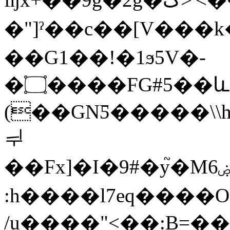
�"]ˀ��c��[V���
��G1��!�1ϧ5V�-
�۝����FG#5��ևS�+����o}�i��i�4+
(��GNƼ�����\\h"G�
ᆗ
��Fx]�I�9#�y֮�Mۻ6R�m�3����y�o�Ɵ�>&i�,��mR���۩Q����8�j��,����%�j�0�c�(�V�Q�n�q�����c��S�
:h����l7eq����O
/u����
<��:B=��ר�O�-