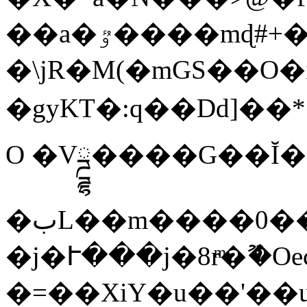
��a�ٷ����mɖ#+�֣�^GG�j<��4fΥuu.�ucc�����*��H���zw�Pj2i�����^�ܰ��=��py��ϲ����g
�\jR�M(�mGS��O�ic
�gyKT�:q��Dd]��*
O �Vྜྷ����G��Ĭ��
�بL��m����0��-�}
�j�Ւ���j�8rͫ�ޫ�Oe
�=��XiY�u��'��u