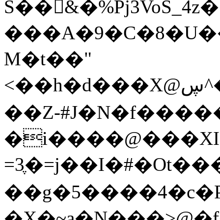
S��&�%Pj3VoS_4
���A�9�C�8�U��
M�t��"
<��h�d���X@ڛ^�C0�w3���!T$�J�+0}W=�R��:�w�y&��+BT,Y�#'�٨�ټ�⏊-
��Z-#J�N�f����
�i����@���XI
=3ֶ�=j��I�#�Ot�
��g�5����4�c�P
�X�~a�N���>@�f