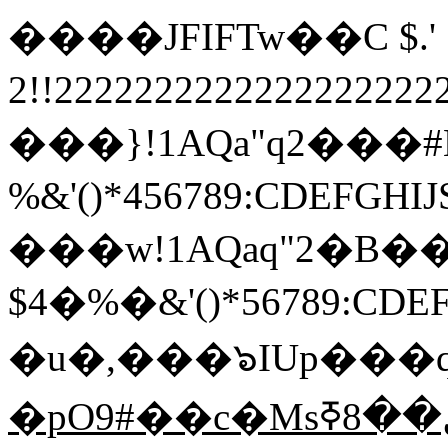
����JFIFTw��C $.' ",
2!!22222222222222222
���}!1AQa"q2���
%&'()*456789:
���w!1AQaq"2�B��
$4�%�&'()*567
�u�,���๖IUp���q
�pO9#��c�Msڵ��8ߧ��R�Ug��$�#�