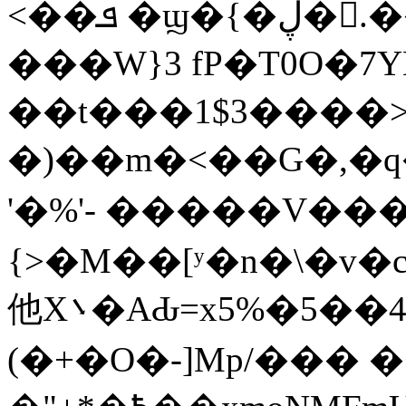
<��ܦ �ϣ�{�ڸ�񞄨.���y~B��0 �G�_-
���W}3 fP�T0O�7Y
��t���1$3����>
�)��m�<��G�,�q��
'�%'- �����V���
{>�M��[ʸ�n�\�v�c'9t�=��Gu4)r׬
他X܌�AԂ=x5%�5��4�5��|n6���Ԋ�
(�+�O�-]Mp/��� �