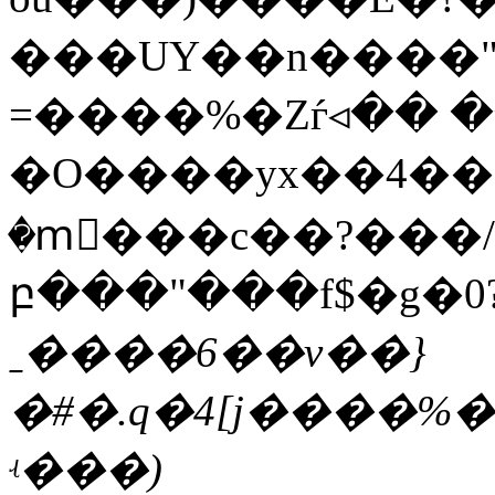
���UY��n����"
=����%�Zѓ◃�� �
�O����yx��4��'�ϩ��O�
�mٓ���c��?���/
բ���"���f$�g�0?:�
ˍ����6��v��}
�#�.q�4[j����
ʵ���)