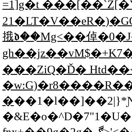
=1]g�t ���[��`Z[�
21�LT�V��eR�)�G
㧴𝖉��Mg<��倬�0�
gh��jz��vM$�+K7
���ZiQ�Ď� Htd��
�w:G)�r8����R��
�
��1�l��]��2|}
�&E�o�^D�7"1�U
ʩx+��9g�2g�ڰ>'<������vY�$�k�ǭA]�|