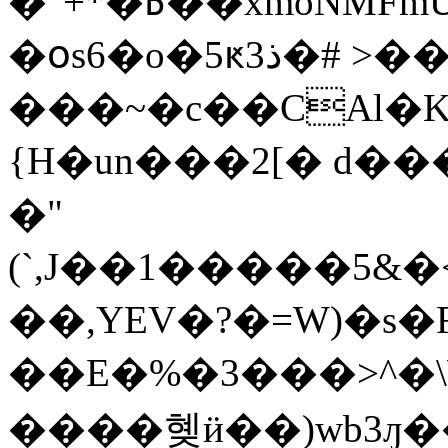
�"+*�߿��xmoNMFmUm��q,@�3�}
�օs6�o�5ԟذ3�# >��R�\�-
���~�c��CAӏ�K
{H�un���2[� d��
�"
(`,J��1�����5&�
��,YEV�?�=W)�s
��E�%�3���>^�\W��v�YH�1�)��8�G��׬
����혲ӥ��)wb3ԓ��8�ᦒ