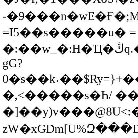
-�9���n�wE�Ғ�;
=I5��s�����u� =
�:��w_�:H�Ҵ�ڭq.��d�5WJ���*}V8# �d?
gG?
0�s��k˖��$Ry=}
�,<�����s�Һ/ ��
�]��y)v���@8U<:
zW�xGDm[U%Զ���Dp