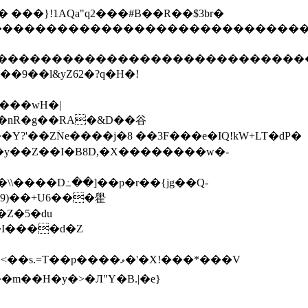
2����"�� ���}!1AQa"q2���#B��R��$3br�
����������������������������������
�����������������������������������
��9��l&yZ62�?q�H�!
�\\����D߸��]��p�r��{jg��Q-
#9)��+U6���雤
�Z�5�du
�I����d�Z
�m��H�y�>�Л"Y�B.|�e}