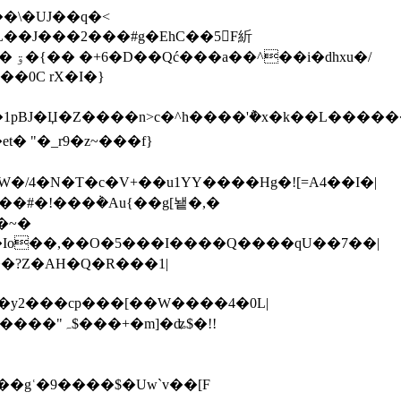
V�L��J���2���#g�EhC��5F紤
u�/
�0C rX�I�}
��~�
����Io��,��O�5���I����Q����qU��7��|
S�y2���cp���[��W����4�0L|
��gʿ�9����$�Uw`v��[F