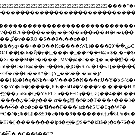
2222222222222222222222222222222222222222222222222
ghijstuvwxyz����������������������
defghijstuvwxyz�������������������
Vu?7��I$76�������p��<��m��a��iH�6�),�� 
c��!
��<��O��Kc����:WLi����2ش��`9C���wH�|
B͝�?��tu��K*�L{Y_��\��!�mn�]?
��}4&�]�q�Nk�~�V���5�N���r;U�Y�b S{d�
�5Y�db�)����⹜�9y�zΙ414�V���V� �'���H,
 ���,r uEu�Q�YVFL>m��F~Dq��{ ѷ{��4��h��
K����,y�5�y���-cr��g噺'�f�i;�T���+���8
��`azh�h5 U�q�W7�
��E?�[ ��������Ipd��@S�#�kB$�(�x�76��
%�� �O��$��U?