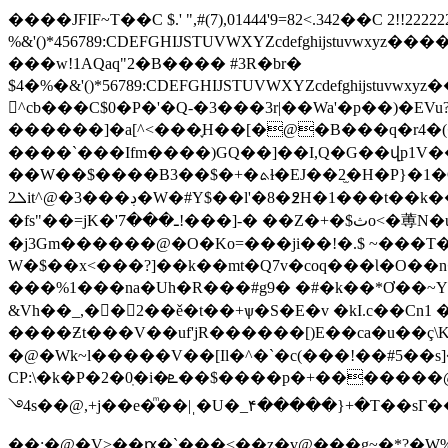
����JFIF~T��C $.' ",#(7),01444'9=82<.342��C 2!!
%&'()*456789:CDEFGHIJSTUVWXYZcdef
���w!1AQaq"2�B���� #3R�br�
$4�%�&'()*56789:CDEFGHIJSTUVWXYZc
󶱎^cb���C$0�P�'�Q-�3���3r|��Wa'�p��)�E
������]�a[^<���֢H��[�@�B���q�r4�(��ڲ�v��RQ.�S��9�.��
����`���Ifm����)GQ��]��I,Q�G��վp1V��&�yq<
��W��$����B3��$�+�ܬɫ�EJ��2̫�H�P}�1�O/d`��[�ʥ�Ҋ�g�j_���c�_��F�ܴ�+f@m$�,�+�$�nR�g��RA�&D��⾕
2ܠit^@�3���ڊ�W�#Y$��l'�8�߶H�1���t��k��Xu���M�O�i���ہMV�@�#��<[�mϙ��魣�a��Y?'��ZؔNe����j�8 ��3F���e�IQ!kW+LT�dP�
�fs"��=jK�'ـ���7!���]-� ��Z�+�$ثo<�蒪N�ub!��O�1E@��u>��Mc,�]G�r$!?x �T�w1[���/��y��Z��I�B8D,�X��������w�-
�j3Gm������@�O�Ko=���ji��!�.$ ~���T�E
W�$��x<���?]��k��mt�Q7v�coq���Ɩ�O��n
���%1���na�Uh�R���#g9� �#�k��*Ơ��~YX
&Vh��_,��ٕ2��ě�t��+ѱ�S�E�v �kI.c��Cn1
����Ƶt���V��uf'jR������[)E��ca�u��ç\
�@�Wk~l�����V��[Il�^�`�c(���!��#5��s]��� �c�c��޶�e�F�
CP:\�k�P�2�0ֽ�i�ܧ��$����p�+�������@O�(�;Jk�ǈi�&S9�z�l��8������rֺeխ�8L/u�u�<��s.=T��p����ޅ�'�X!���*���V
࿓4s��@,+j��e�ͫ��|ˌ�U�_۴�����}+�T��sΓ
��:�@�V>��ԗ�`���<��z�ү@���g~�*?�W