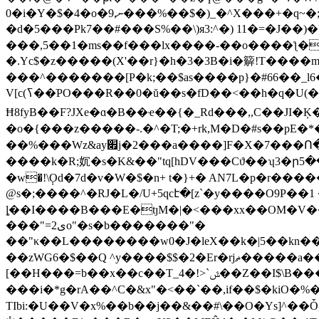
0�i�Y�$�4�o�9,ނ���%��$�)_�^X���+�q~�;)�!'�{��Rs��5��@��:�3�E�G�t�i�����q,��\�UJ��q�<
�d�5���Ρk7��#���S%��\)я3:^�) 11�=�J��
���,5��1�ms��f���lx����-��o����ƪ��2ɞ�$�����i,=_�&�
�.Yc$�z�����(X'��r}�h�3�3B�i�䉏!T����
���^�������[P�k;��$as����p}�#66��_l6
V[c(ߖ��ֺPO���R��0�ŭ��s�fD��<��h�q�U(�e2�[�g��#�Y����o����Jr_��ǱTު�/+��]jF�1pBJ�Џ�Z����n>c�^h����'݅�x�k��L�������z�|N��j�ۃ�m�*�#����YI���޹Th8�R[%���C�y�+R��a�q#�f��-
Ħ8fyB��F?JXe�ɑ�B��ҽ��{�_Rd���,,C��JI�Ķ���3��Ƨ��
�o�{���z�����-.�^�T;�+rk,M�D�#s��pE
��%���Wz&ay׏j�2���a����]F�X�7���Ո�fc+8��V~�,a�|���C�N|�Dy�w{c%���PNM(�5�W�/4�N�T�c�V+��u1YY����Hg�![=A4��I�|
����k�R;㚮�s�K&��"tq[hDV���Cϑ��ʮ3�ր5��lʣ��j%���$��7n�r,
�w�!\݄Od�7d�v�W�$�n+ t�}+� AN7L�p�r��
@s�;����^�RJ�L�/U+5qcէ�[z`�y����O9P�
ȴ��I����B���E�tȷM�|�<���xx��OM�V����#���o<,�p�gD�
���"=2ىo"�s�b�������"�
��"κ��L��������w0�J�leX��k�|5��kn��
��zWG6�$��Q ^y����$$�2�Er�rjޡ�����a���X�\��ucN��{��#Lt+�G�L�P�8���V�v �!�����"ہ$���+�m]�ʥ$�!!
[��H���=b��x��c��T_4�!>`ݜ��Z��I$\B���cs�O5�#8�7f'������<J���!a�L���`���
���i�*g�rA��^C�&x"�<��`��,if��$�kiO�%��ɭ�+�p}
TIbi:�U��V�x%��b��j��&��#\��O�Ys]^��