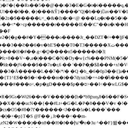
)�U!���f��, �)���&Ŷ}����"Q|�b��)򵡯av��
Jz�:�<@ ���Lq�r��5�\�� ۊ�{�� �+6�D��Qć���a��^��i�dhx
m-��<*�>cp������r�����IE��\C"��a�/��H�
��F
6�v�bE'$���T0�T3�����Xٽ���et� "�_r9�z~���f}
�*����H�#��.g<�Ϙ����n5�����d�3|
6 �� '��P�̬�$ߡ���+x!�V��#�!���݃�Au{��g[뇉�,�
����3�Ӓ�����L��7�/*/� �Q �b_�6�0p3��{]a
�1 �{T1^E$��$�<����m�i��7dyxn3�=+4��͊s
���$p��ס>��I<��wLG$��?Z�AH�Q�R���1|
R�9Gs�Wt26��v�V���]��[h�*b9բuҧ8�6��F�
T�S @F��ۏJr���<��m-
Ȱ,eN2�W���)��n8��H�f��խ'�o�3u ^��F}똶��