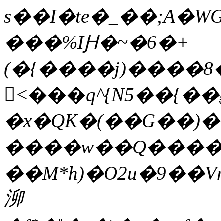
s��I�te�_��;A�WG
���%IԨ�~�6�+
(�{����j)����8
<���q^{N5��{��
�x�QK�(��G��)�
����w��Q�����<
��M*h)�O2u�9��
泖