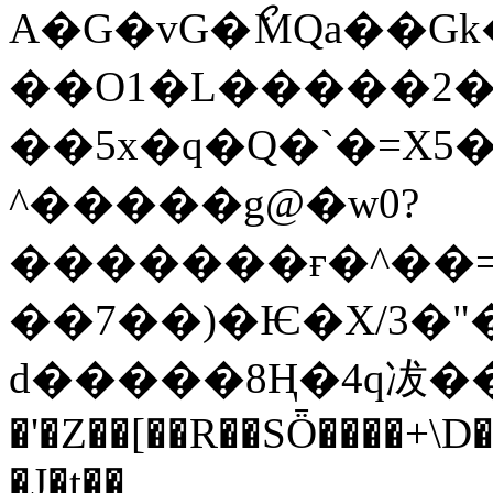
A�G�vG�ޯMQa��Gk�x��\��׏�c(�4��ӆO���[
��O1�L�����2�
��5x�q�Q�`�=X5�
^�����g@�w0?
�������ғ�^��=�
��7��)�Ѥ�X/3�"�
d�����8Ң�4q冹�
�'�Z��[��R��SȪ����+\D�
�J�t��