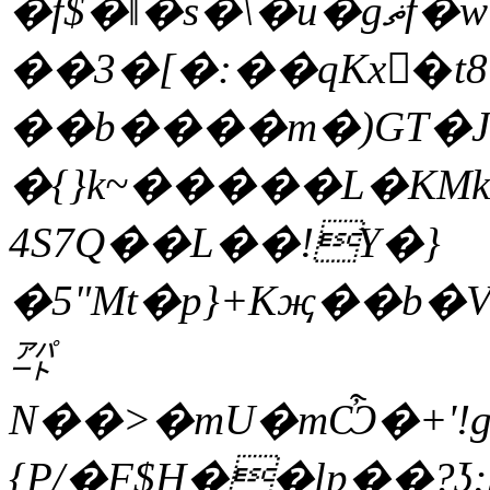
�f$�ǁ�s�\�u�gޡf�w�hs7wrZ*,�M�@������'�(�>0k�x�k1<��mmj����N:w��\U�����A'�}
��3�[�:��qKx񍥢�t
��b����m�)GT�J
�{}k~�����L�KM
4S7Q��L��!Y�}
�5"Mt�p}+Kҗ��b�
㌀
N��>�mU�mѼ�+'!g
{P/�F$H��lp��?ʖ