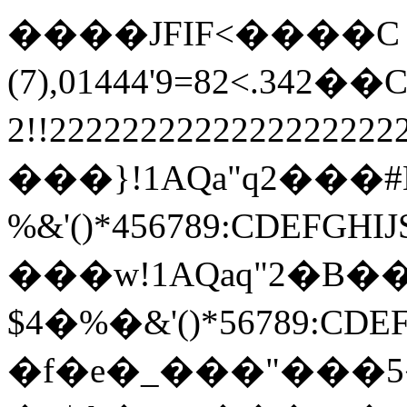
����JFIF<����C $.'
(7),01444'9=82<.342��
2!!22222222222222222
���}!1AQa"q2���
%&'()*456789:
���w!1AQaq"2�B��
$4�%�&'()*567
�f�e�_���"���5