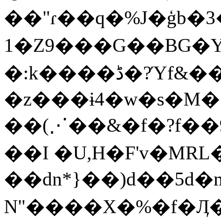
��"ɾ��q�%J�ģb�3
1�Z9���G��BG�Y
�:k����ڈ�?Ύf&��u$��rn��0�ں�I-
�z���ɨ4�w�s�M��
��(⋰��&�f�?f��
��I �U,H�F'v�MRL
��dn*}��)d��5d
N"����X�%�f�Ӆ�