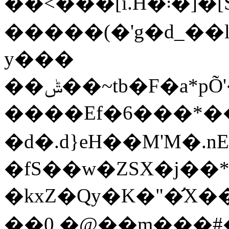
��<���[i.H�܃�]�[S���5o�\����,c}
�����(�'g�d_��l�$
y���
��ݰ��~tb�F�a*pÕ'����$�O�ə`�ԨipJ�|2?
����Ef�6���*�
�d�.d}eH��M'M�
�fS��w�ZSX�j��*���};׳�Fs�{V�w����_"���
�kxZ�Qy�K�"�̛X��]�ztE
��0,�@��m���#�{V�%:y�Y`��]�֙g�ڥ��2p$O