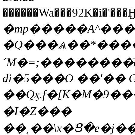
������Wa���92K�i�
�mp�����A^��
�Q���⩓��*����
´M�=;��������֬a
di�5���O ��'�� 
��Qӽ.f�[K�M�9�
�I�Z���
��˛��\x�Ց�e�j�