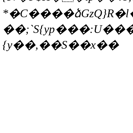
*�C����ձGzQ}R�
��;`S{yp���:U���eTWb�S�
{y��,��S��x��