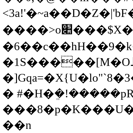
<3a!'�~a��D�Z�|'bF��n���
����>o׊���$X�����Hi����鷆
�6��c��hH��9�k
�1S�����[M�Oط�g�ZȈ�/� ff#�d��W?
�]Gqa=�X{U�lo"`8
� #�H�ܸ�!�����
���8�p�K���U��_N�_L�
��n