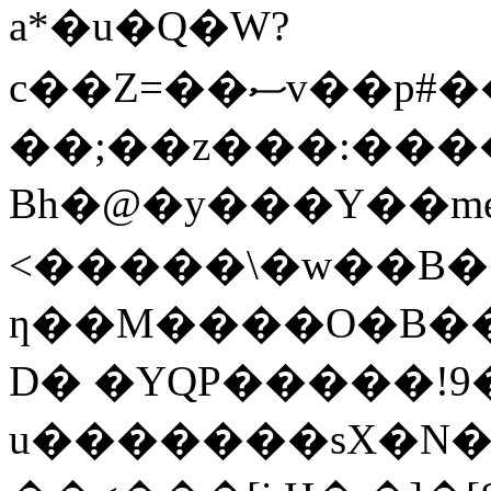
a*�u�Q�W?
c��Z=��ސv��p#���ʾ�I�pv���<5�Z��<��8�`q�W�ʕW��C�(N�{�X�n�᤟_��,Xȡَ
��;��z���:�����y@�9���{
Bh�@�y���Y��m
<�����\�w��B��u%O�
ƞ��M����O�B��O
D� �YQP�����!9
u�������sX�N�j