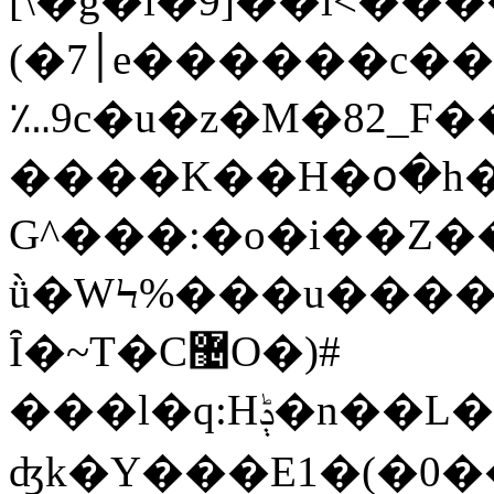
[\�g�i�9]��i<�
(�7׀e������c��=T1]��m���N0Ï�k���������I1��V�_M�n8d��(�\
؊9c�u�z�M�82_F�
����K��H�օ�h�Ԏ�s�J�.��M�Oم���y�����6�l��G�5���:g#�s�K���kau����������e���[�[�Ʋ�����1�>
G^���:�o�i��Z�
ǜ�WϞ%���u����i
Ȋ�~T�C޴O�)#
���l�q:Hݙ�n��L���ob��J�Z�2}�z��?
ʤk�Y���E1�(�0��