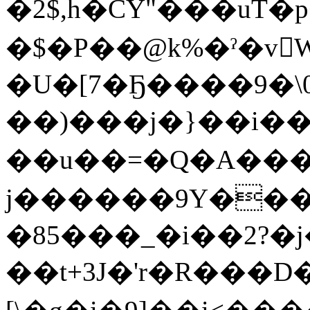
�2$,h�CY"���uT�p+B;إ��@�����*y��J���/b
�$�P��@k%�ˀ�v
�U�[7�Ҕ����9�\0�
��)���j�}��i��
��u��=�Q�A��
j������9Y���
�85���_�i��2?
��t+3J�'r�R���