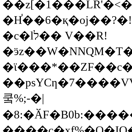
��z[�1���LR'�<��f
�H֓��6�қ�oj��?�
�c�lל�� V��R!
�ӭz��W�NNQM�T�
�ϊ���*��ZF��c
��psYCƞ�7����
쿸%;-�|
�8:�ӐF�B0b:��
����c�xf%�O�IQ