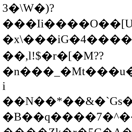
3�\W�)?
���Ιi����O��[U
�x\���iG�4����
��,l!$�r�[�M??
�n���_�Mt���u�
i
��N��*��&�`Gs�~��ҏ؃������U�y��ԏC
�B��q����7�^��