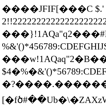
����JFIF[���C $.' ",
2!!22222222222222222
���}!1AQa"q2���
%&'()*456789:
���w!1AQaq"2�B��
$4�%�&'()*567
�?����.������
[�fծ#��Ub�\�ZAX