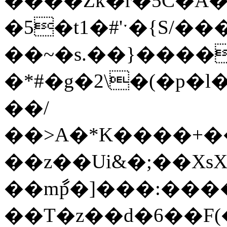
����Zk�r�5C�A�
�5�t1�#'ˑ�{S/�
��~�s.��}����
�*#�g�2\�(�p�l
��/
��>A�*K����+�
��z��Ui&�;��Xs
��mާp�]���:���
��T�z��d�6��F(�ܐx�kJU�K�,�r�]�A�j��O�W�+�