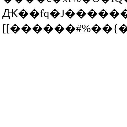
Ԫ��fq�J������EFhd¼�r��ڹ�f����Ro���C�`��*�P