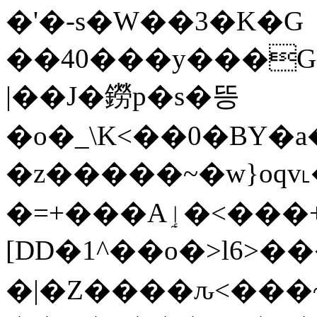
�'�-s�W��3�K�G
��40���y���G�
|��J�鐒p�s�뜽
�o�_\K<��0�BY�a��U
�z�����~�w}oqv˪
�=+���Aٳ�<���+j���T��Fu���ܿ�Ѡ�0��J�m>��[�����
[DD�1^��o�>l6>��
�|�Z����ԉ<���~u