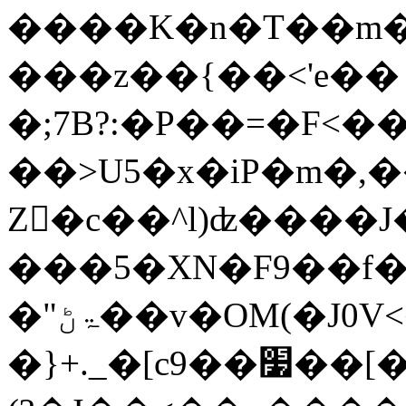
����K�n�T��m�
���z��{��<'e�� 
�;7B?:�P��=�F<��
��>U5�x�iP�m�,
Z򋬬�c��^l)ʣ����J
���5�XN�F9��f�
�"ۃڻ��v�OM(�J0V<���
�}+._�[c9��׷��[�ydm�����m.�ԴԮ��l�7�?