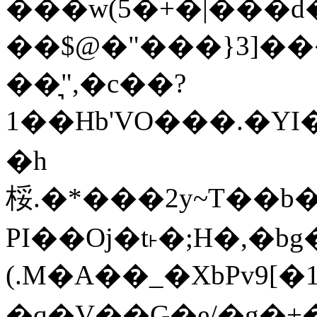
���w(5�+�|���d�
��$@�"���}3]���%
��͉",�c��?
1��Hb'VO���.�YI��q�ɹ
�h
桵.�*���2y~T��b
PI��Oj�t˫�;H�,�b
(.M�A��_�XbPv9[
�q�V��G�e/�g�+�