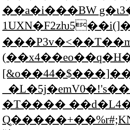
��a�i���BW g�ι3
1UXN�F2zƕ5��i(]�ޣ�qo�β��-����
���P3v�<��T��m
(��x4��eo��q�H�
[&o��44�$���]��
_�L�5j�emV0̵�!'
�T���� ��d�L4
Q̥�����+��%r#;