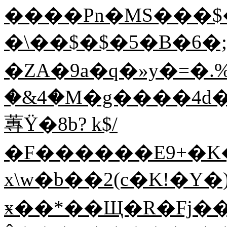
����Pn�MS���
�\��$�$�5�B�6
�ZA�9a�q�»y�=�.
�&4�M�g����4d�
蓴Ÿ�8b? k$/
�F������E9+�K�
x\w�b��2(c�K!�Y�
ӿ��*��Щ�R�Fj���i��2�