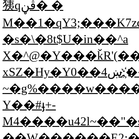
㹫qڤڼ� �
M��1�qY3;���K7
�s�\�8t$U�in��^a
X�^@�Y���ǩR'(��
xSZ�Hy�Үښ4��0;҉��.�|S7փL�h���c�t`��r{�Js��שu&�~�-
~�g%����w����
Y��#ֈ+-
M4����u42l~��"�
��W������E2:�