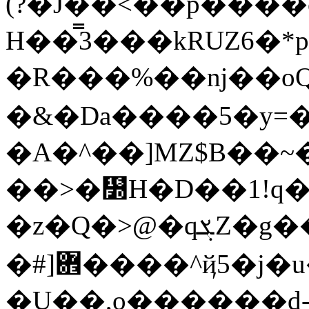
(?�J��<��p����
H��̿3���kRUZ6�*pA�+f���ia�wܮp8���R�
�R���%��ǌ��oQ�
�&�Da����5�y=�
�A�^��]MZ$B��~�
��>�᛽H�D��1!q�
�z�Q�>@�qܮZ�g��j�t��'��հ mGl���@?
�#]܎����^ҋ5�j�u�UN+�59a[�e��b}rk��&������%2z��?
�U��,o������d