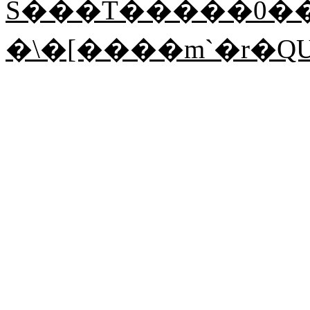
Ŝ���T�����0��
�\�[����m`�r�Q