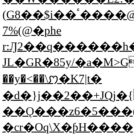
(G8��$i��ٴ����@n?��?Ҳ�b�7�&GqD`�F
7%(@�phe
r:Ԓ2��q������h
JL�GR�85y/�а�M>GN
��y�<��\ꩀ�K7|t�
�d�}j��2��+JQj�{
��Ǫ���z6�5���(
�cr�Oq\X�ƥH����