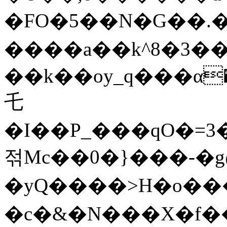
�FO�5��N�G��.�G+1��q�&ظ=�l]\3Yƹ���`3o��#��OJ��X�<4|ps���c�Z�͚
����a��k^8�3��}
��k��oy_q���α�
乇
�I��P_���qO�=3
젂Mc��0�}���-�g
�yQ����>H�o�
�c�&�N���X�f��