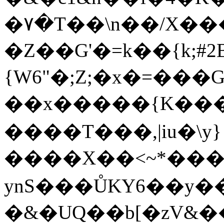
�۷�T��\n��/X��
�Z��G'�=k��{k;#2
{W6"�;Z;�x�=���G
��x�����{K����
����T���,|iu�\y
����X��<~*���
ynS���ŮKY6��y�
�&�UQ��b[�zV&�