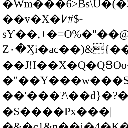
�Wm���6>Bs\U�(�
��v�X�߇#$-
sƳ��,+�=O%�"��
Z۰�Ӽi�ac��)&{��
��J!I��X�Q�QՑO
�"��Y���w���S�M
��'���?\��d}�?
�S����Px���|
�&�c1&n��i�4�K