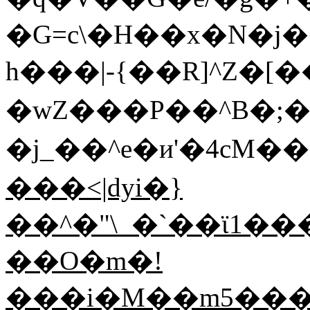
�G=c\�H��x�N�j
h���|-{��R]^Z�[�
�wZ���P��^B�;
�j_��^e�и'�4cM�
���<|dyi�}
��O�m�!
���i�M��m5���[