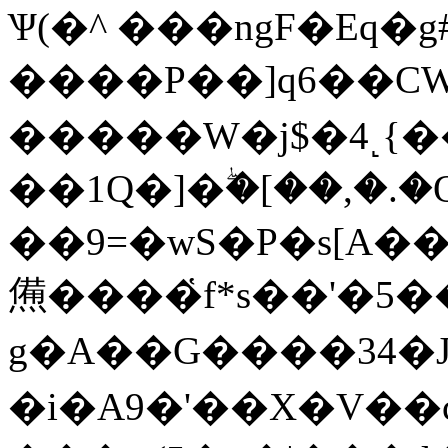
Ѱ(�^ ���ngF�Eq�g
����P��]q6��CW
�����W�j$�4˻{���B
��1Q�]�ۖ�[��,�.
��9=�wS�P�s[A��
㷶����҅f*s��'�5�
g�A��G����34�Jހ��~��&��
�i�A9�'��X�V��