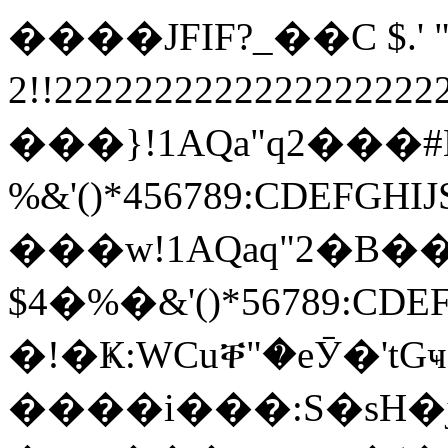
����JFIF?_��C $.' ",
2!!22222222222222222
���}!1AQa"q2���
%&'()*456789:
���w!1AQaq"2�B��
$4�%�&'()*567
�!�Ҝ:WCuቐ"�eӮ�'tGҹ
����i���:S�sH�