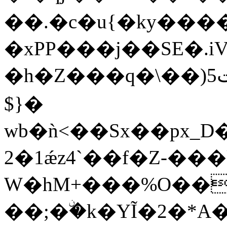
��.�c�u{�ky���
�xPP���j��SE�.iVm���2��
�h�Z���q�\��)5تVH�]2�˵V#���s�FHf�<��8�UkS�sֹ��#dWv]\n�1�\�zx>՜$�5sδk
$}�
wb�ǹ<��Sx��px_D�
2�1ǽz4`��f�Z-��
W�hM+���%O���*��
��;�ۨ�k�ҮĨ�2�*A��x�N��