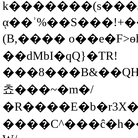
k�������(s���
ᾳ��ʾ%��S���!+�
(B,���� o��e�F>ѳ
��dMbI�qQ}�TR!
���8���B&��QH
쵸���~�m�/
�R����E�b�r3X��3�xݫ�YRE�h7.1�hz�i�ˉ�N��w��'��Q�̡Qz���J�/l6�T;�W��E7�qi�Ͷ��p����ӣ�B�4��pR
����C^���ĉ�h��R