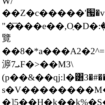
W/
��Z�c�����'՗�v��߼y0����Z�>@q��h�g��@��&��:o��fy۸g"��F�
"�͞���e��,Oַ�D�
覽
��8�*a���A2�2^
㴑7ܝF�>��M3\
(p��&��qj:l�͸3�
s�V��������M�ֹ
�]5��H�k��k%�S�)��ޚ�(�'If�