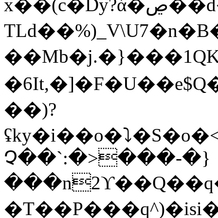
x��(c�Dy?ά�ڝ��d���t�8?�5$�ᶼkI�
TLd��%)_V\U7�n
��Mb�j.�}���1Q
�6It,�]�F�U��e$
��)?
ʢky�i��o�⤵�S�o�<���"�5��So|
Չ��`:�>���-�}
���n2ϒ��Q��q�,
�T��P���q^)�isi�