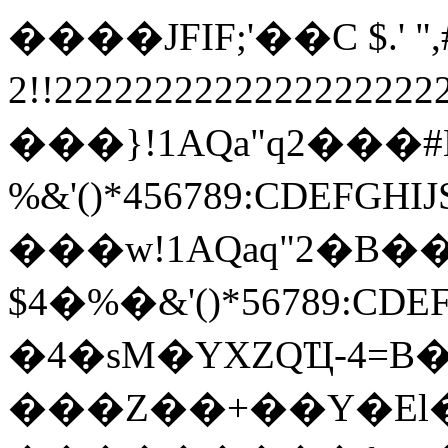
����JFIF;'��C $.' ",#
2!!22222222222222222
���}!1AQa"q2���
%&'()*456789:
���w!1AQaq"2�B��
$4�%�&'()*567
�4�sM�YXZQҴ-4=B�
���Z��+��Y�El