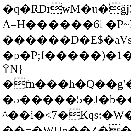
�q�RDrwM�u�ğjӞ�$��ݱH�_���Ң
A=H������6i �P
������D�E$�aVs��
�p�P;f�����)�1
߉N}
�fn���h�Q��g'�\
�5�����5�J�b��
^��i�<7�Kqs:�
��=�WUg��Z����G�