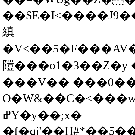
��$E�I<����J9��C���
縝
�V<��5�F���AV�
隑���o1�3��Z�y 
���V�� ���0��9
O�W&��C�<���w
ߝY�y��;x�
�f�qj'��H#*��5�������ו݂�W�.�5