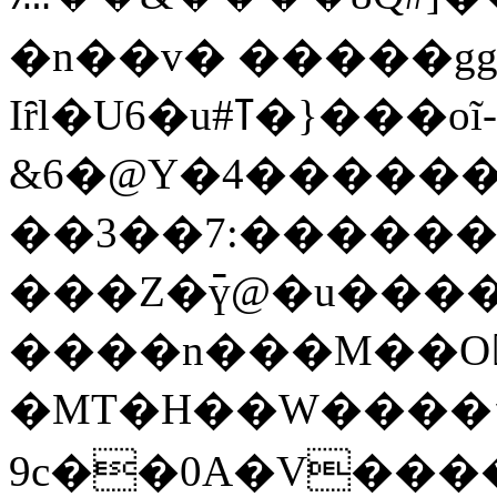
�n��v� �����gg��ܒd���
Iȓl�U6�u#ߠ�}���oĩ-
&6�@Y�4������
��3��7:������; 
���Z�߫ү@�u����
����n���M��O
�MT�H��W����
9c��0A�V����