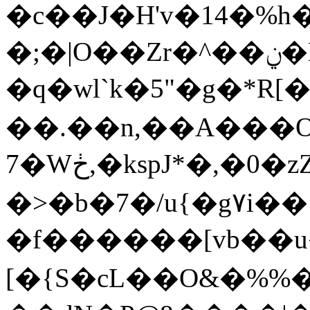
�c��J�H'v�14�%
�;�|O��Zr�^��ݧ�K*���:�F{�c�c�[8��4K���a%�<��
�q�wl`k�5"�g�*R
��.��n,��A���OU
7�Wڂ,�kspJ*�,�0�zZ�lL3lWx�r�N:ץw�vz��u�K$*��P���
�>�b�7�/u{�g٧i�� pn!��0=�q��u�u
�f������[vb��u����Jעe�+�^y��V��i�H.mLӒ�Y�@F2ry���:���wI�H�
[�{S�cL��O&�%%�