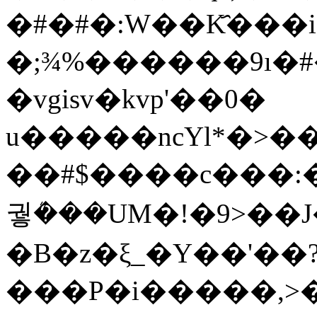
�#�#�:W��K҄���i
�;¾%������9ı�#
�vgisv�kvp'��0�
u�����ncYl*�>�
��#$����c���:�
궣ܳ���UM�!�9>��J
�B�z�ξ_�Y��'��?
���P�i�����,>�