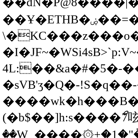
��dN�P@8����|�
��Ұ�ETHB�ۻ��=���F�R�a�mt�
\�KC���z���o�
�I�JF~�WSi4sB>`
4L:��&a�#�5�-��Zz�
�sVB'ӡ�Q�-!S�q��-
����wk�h���B�r
(�b$��]h:s����ޯ7呟ֲ
��W_����۞+�1�"݃�