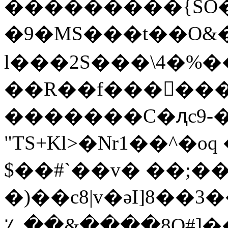
���������{SO�
�9�MS���t��O&��
l���2S���\4�%�
��R��f������
�������C�ԯc9-
"TS+Kl>�Nr1��^�o
$��#`��v� ��;��
�)��c8|v�әI]8�
؊��&����8Q#]���D�8