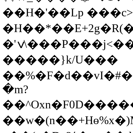
��H�'��Lp ���c
�H��*��E+2g�R(
�'ݍ\���P���j<���jZ����,�[�L�s��L��w���[L���L1#���Νl��ⰱ;Nq-
�����}k/U���
��%�F�d��vI�#��
�m?
��^Oxn�F0D����
��w�(n��+Hө%x�)