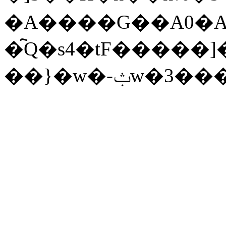
�A����G��A0�A�
�҇Q�s4�tF�����]
��}�w�-ݑw