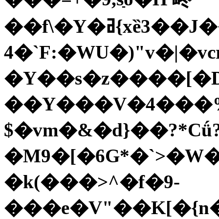
��f\�Y�ߥ{xȅ3��J��Ɲ�{ӄ�3�g�e�28�G�5����TM�+6���a�;Mc,E�P���kb�A�k$��Z���z�HZ�&�h����6���E�E�rRxʱvU~j�R���iXh���W��R�
4�`F:�WU�)"v�|�vc
�Y��s�z����[�
��Y���V�4���
$�vm�&�d}��?*Cǘ
�M9�[�6G*�`>�W
�k(���>^�f�9-
���e�V"��K[�{n�