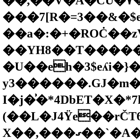
��,��V�A�CU�۷�
���7[R�=3��&�$e
��a�:�+�ROĊ��
��YH8��T����
�U��eh�3$eʎi�}
y3������.GJ�m�
I�j�͗�*4DbET�X�*7l��ۥB�S�A�J��4��%b�
(��L�J4Ÿe��rČ
X��,���ގ��`�A�