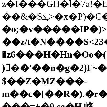
z�I���GH�l�7a!
��&�Sܜ>�x
�o;�v�����ƗP�)
��z/t�N����S<23
�z6���H�Hn�Oo�
)�ُ�'��n�g�2)F
$��Z�MZ���-
m��c�[��R�).�r
���=+�9,sַo�H 峂