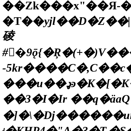
��Zk���x"��Я-
͏�T��
yjl��D�Z��
碐
#�9ǭ{�Ŗ�(+�)V
-5kr����C�,C��
���u��ډͽ�K�[�K��|=�L���jKg�
��3�I�Ir ��q�äaQ
�]�\�Dj������ui
ʴ�KHP4�"A�3�T,�S�