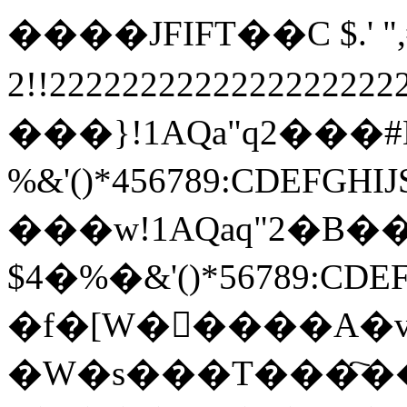
����JFIFT��C $.' ",#
2!!22222222222222222
���}!1AQa"q2���
%&'()*456789:
���w!1AQaq"2�B��
$4�%�&'()*567
�f�[W�����A�v
�W�s���T���҇��