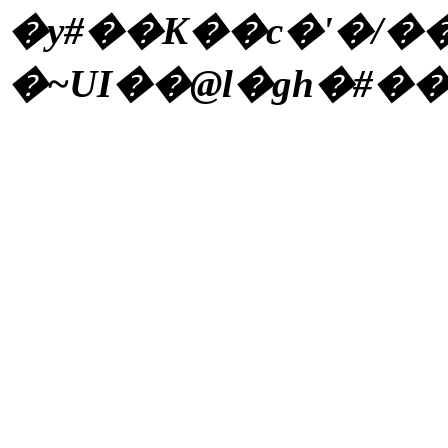
�y#��K��c�'�/�
�~UI��@l�gh�#�