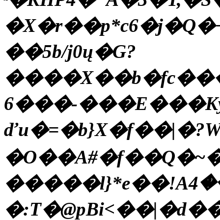
�X�r��p*c6�j�Q
��5b/j0ų�G?
����X��b�fc��
6���-���E���Kӳ
ďu�=�b}X�f��|�?W
�O��A#�f��Q�~�%
�����l}*e��!Aݻ��4�ւ�rr�T'#׊In#�p]��)�H�+�@O�i�p9�P�z���zX�.2�ɇ#��*)��5|
�:T�@p͏Bi<��|�d��