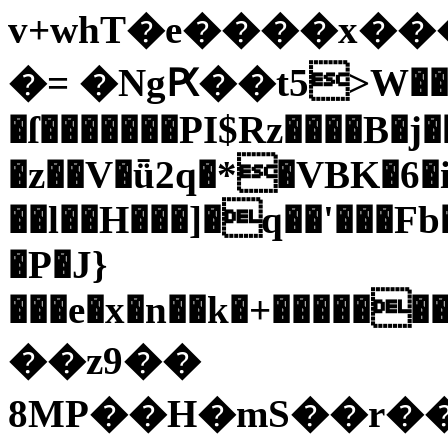
v+whT�e����x��
�= �NgԖ��t5>W���
�ſ�������PI$Rz����B�j�
�z��V�ǖ2q�*�VBK�6�i
��l��H���]�q��'���Fb
�P�J}
���e�x�n��k�+������
��z9��
8MP��H�mS��r�