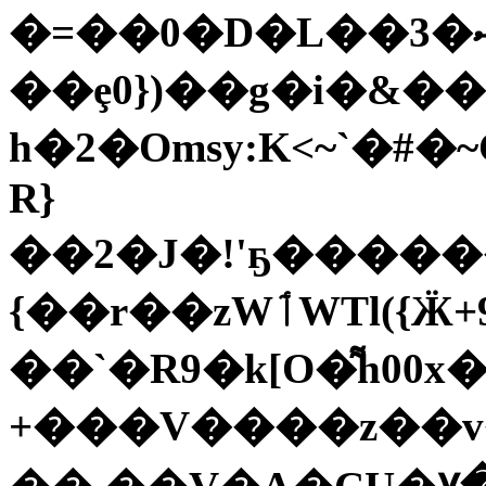
�=��0�D�L��3�ޝ�q7`L�3lc���v�m'b��U�y6cS�z�˜�3�jX�jc)�i�c\����3�mY��u�z����i�4����k�p�����͠�*Z��m�1��j������b���:
��ȩ0})��g�i�&�
h�2�Omsy:K<~`�#�~C��i�
R}
��2�J�!'ҕ�����
{��r��zWٲWTl({Ӝ+9;g��uS�S��r�4�d]�Q�
��`�R9�k[O�͌h00x�
+���V����z��v�