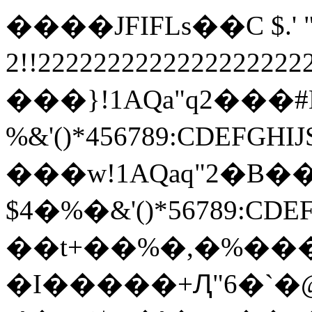
����JFIFLs��C $.' ",
2!!22222222222222222
���}!1AQa"q2���
%&'()*456789:
���w!1AQaq"2�B��
$4�%�&'()*567
��t+��%�,�%���
�I�����+Ԯ"6�`�