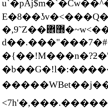
u`�pAj$m�`�Cw
E�8��ʖv�<���Q�i
�,9˜Z��޽܎�~w<���; ��#?
d��.���"���7�#
�{��!M���n�?ƻ�\
�b��G�!ӏ�:����
�����WBet��j��
<7h'�,���.�����