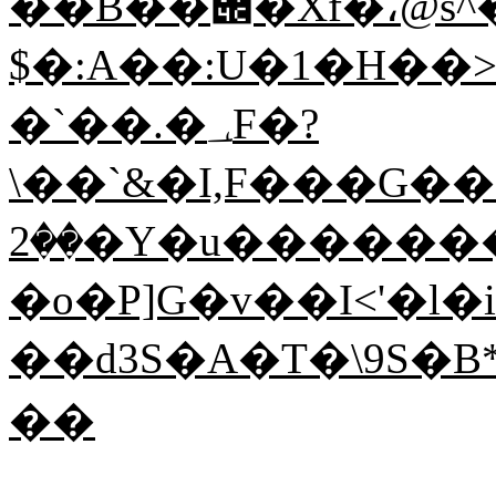
��B��݌�Xf�،@s^�>�ͱ�d��v)̬
$�:A��:U�1�H��>
�`��.�؀F�?
\��`&�I,F���G�
��2�Y�u��������ӯ���E�Tdm?
�o�P]G�v��I<'�l�
��d3S�A�T�\9S�
��