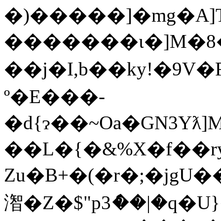
�)�����]�mg�A]
�������ɩ�]M�8�[
��j�I,b��ky!�9V�
º�E���-
�d{ɂ��~Oa�GN3Yƛ
��L�{�&%X�f��ry
Zu�B+�(�r�;�jgU�
潪�Z�$"p3ެ��|�q�