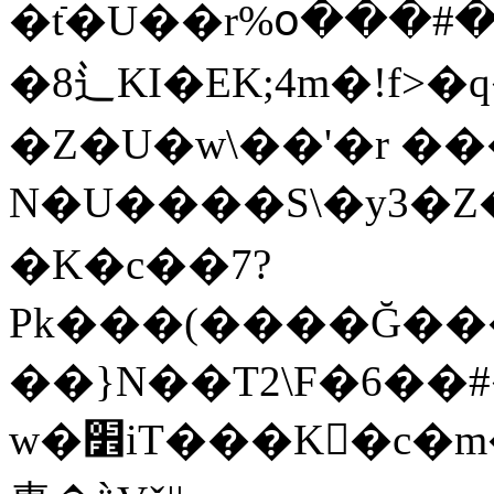
�tֿ�U��r%օ���#��8�y�WX
�8⻍KI�EK;4m�!f>�
�Z�U�w\��'�r �
N�U����S\�y3
�K�c��7?
Pk���(����Ğ���W�:��w
��}N��T2\F�6��
w�׾iT���K򱣆�c�m��'���deQո�s���W���~����P�n��5k�Jv���@p����VA21�;G`;V����ؔg5����v�WW�)6�BY݇S�s�k˭��%��