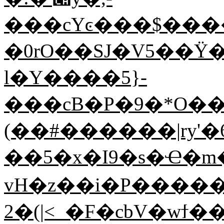
���cYͼ���$����
�0rO��SJ�V5��Ϋ�
l�Y����5}-
���cB�P�9�*O��]
(��#������|ry'�
��5�x�I9�s�Ҽ�m
vH�z��i�P�ݹ�2����
_>|)�2�F�cbV�wϯ����y�H��x���-