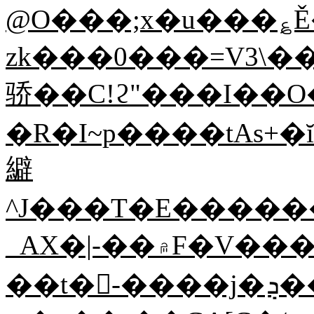
@O���;x�u���؏Ě
zk���0���=V3\��ǳKd̉5
骄��C!ϩ"���I��O��ߚ��u �
�R�I~p����tAs+�
䌟
^J���T�E������
_AX�|-��۾F�V���ڸ�n�K��Y%2H�?
��t�-����j�ܯ����z����-