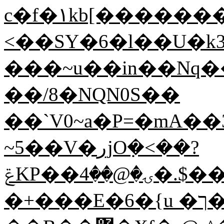
c�f�۱kb[������
<��SY�6�l��U�k
���~u��in��Nq��
��/8�NQN0S��
��`V0~a�P=�mA��
~5��V�ڔjO݀�<��?
ݝKP��ۍ�@��4�.$���r�F*��7�D���R�)h�Q����Sů���_,eO5�Y^E{j&��!
�+���E�6�{u �ך�|