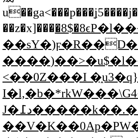
u��ga<���p���ʝ5����j
��z�x]���
�8$�8ϵP�l����(d��S�
��sY�)ϝ�R��D
����)��>�u$�l����=�h���9�4�=*8v׺����,1:�x�y�dq�ۚ��ey
<��0Z���I �֑u3�q
I�l,�b�*rkW���
J�د߁�����k��.���]o*eE���ds\O���4K#+�Z�~�O�׾��u
��V�K��0Ap�PW�V������