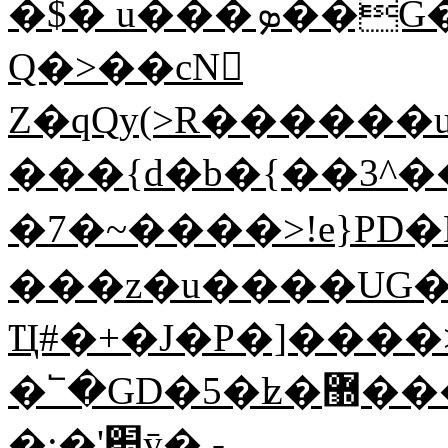
�$� u���ܤ��G���>;�����c/�
Q�>��cN𾭫
Z�qQy(>R������u9
���{d�b�{��3^��6�9�ى
�7�~����>!e}PD
���z�u����UG�����޲(!EqN�oʒ��ф*�L��5%�,y5L�5����cU�B��Z��M�
Ҵ#�+�J�P�]����
�՟�GD�5�ʫ�޽���Co�D�c8���>���)O��=�wFT�#�"����Ɖ�i�^ܽ3O�O��ʈ��0h��u�)'���6�ѝ��H#�%�~�+G��������J0z�ְ�'�;pӲ�u5|AmZk-
�:�'׊ȳ�,-