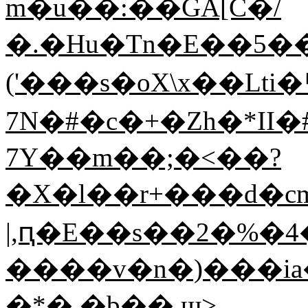
m�u��:��GA[C�/
�.�Hu�Tn�E��5�
('���s�oX\x��Lti
7N�#�c�+�Zh�*
7Y��m��;�<��?
�X�l��r+���d�c
|,ԥ�E��s��2�%�4
����v�n�)���ia�zR����Fr�׌�~H�U�O�#$+gd�'�Xǫy#S2l$�@�k��4���~���o��)���Z"&�ȣf=�cu
�*� �b�� ɯ>