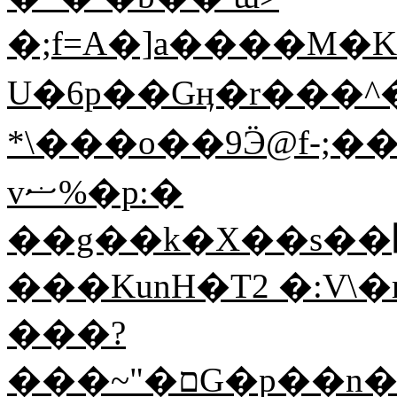
�;f=A�]a����M�
U�6p��Gӊ�r���^
*\���o��9Ӭ@f-;
vޟ%�p:�
���KunH�T2 �:V\�m
���?
���~"�םG�p��n����B�&ҵH.¬�jw�:��+o1_