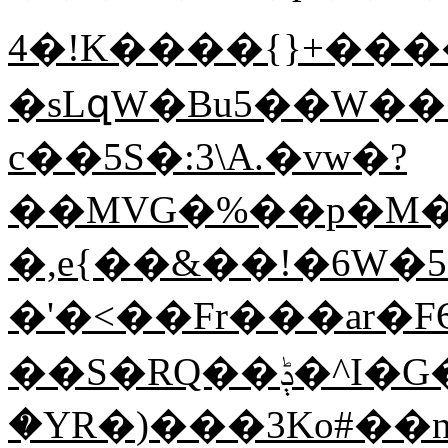
4�!K����{}+����iEΟ����z��v�ف`�S�W��
�sLզW�Bu5��W�
c��5S�:3\A.�vw�?
��MVG�%��p�M�޾�ʦ��h�YafX�u��Ϗ½�ʧ
�,e{��&��!�6W�5
�'�<��Fr���ar�FѲ�`�޼wŶ`
��S�RQ��ݙ�^I�G��";0�ؖ?
�YR�)���3Ko#��