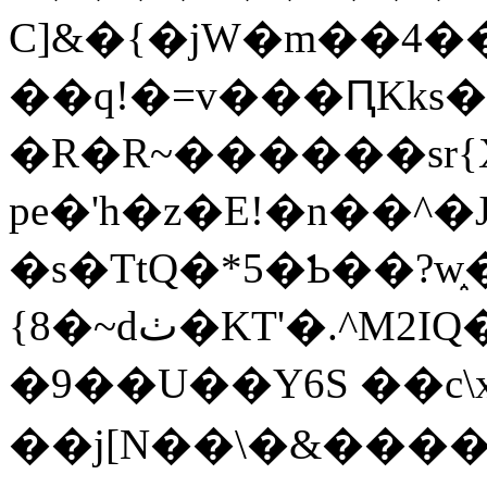
C]&�{�jW�m��4��
��q!�=v���ԤKks
�R�R~������sr{
pe�'h�z�E!�n��^�
�s�TtQ�*5�Ƅ��?w֑
{8�~dٺ�KT'�.^M2IQ�SxoZ6�)p�F<��\��5D�DkDo�"
�9��U��Y6S ��c\
��j[N��\�&����85{����