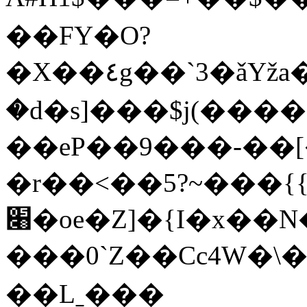
��FY�O?
�X��٤g��`3�ǎYža�J�Р���4Ku�-ؐ
�d�s]���$j(���
��eP��9���-��[
�r��<��5?~���{{
׈�oe�Z]�{I�x��N�ME#�C��d�)�n��k9��p&��t^F���y���<���`$9���͢#�,dH��3ه�ו�����I1C��zZ\@�:Gi-
���0`Z��Cc4W�\
��Lˍ���