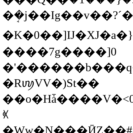
�ܱ�j��Ig��v��?´�
�K�0��]Ĳ�XJ�a�
����7g����]0
�'������b���q�
�RꪐVV�)St��
��o�Hǡ����V�<0��]�P�O~s�+V�U��wGP�6#��k'�Z6�
ꇑ
�Ww�N�ͅ��ӢZ��#