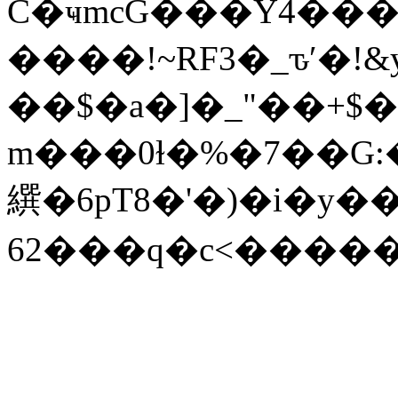
C�ҹmcG���Y4���J
����!~RF3�_ԏʹ�!&
��$�a�]�_"��+$
m���0ɫ�%�7��G:
繏�6pT8�'�)�i�y�
62���q�c<�����