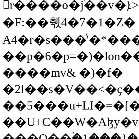
r����o�j֜��v�ܐ>�Y�������ק�F2<2s������(ť�{CC0>LD�O�9�M�wձ�T���**󏡑c;�\�#!
�F:��췏4�7�1�Z�
A4�r�s���֫'�*�
��p�6�p=�)�lon
����mv& �)�f�
�2ƚ��s�V��<�ҫ�
��5���u+LI�=�[�
��U+C��W�Aɮy�v
���Q��ۘ�1���}�