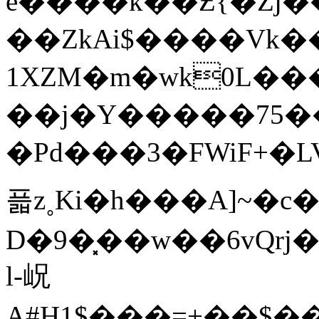
e����k��Ƶ{�Zj�
��ZkAi$����Vk�
1XZM�m�wk0L��
��j�Y�����75��
�Pd���3�FWiF+�LV
픏z˳Ki�h���A]~�c
D�9�͓��w��6vQrj
l-岲
A#H1$���=+��$��