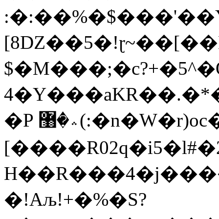
:�:��%�$���'��
[8Ǳ��5�!ɽ~��[��N2s�
$�M���;�c?+�5^
4�Y���aKR��.�*
�P ؞�޸(:�n�W�r)oc�7{A)
[����R02q�i5�l#�
H��R���4�j����
�!Aљ!+�%�S?