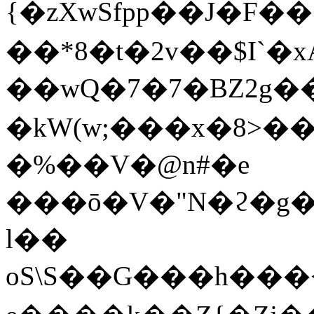
{�zXwSfpp��J�F�
��*8�t�2v��$I`�xAڲ5m�d�5���pj�RX
��wQ�7�7�BZ2g�
�kW(w;���x�8>�
�%��V�@n#�e
���ō�V�"N�ϩ�g�
l��
oS\S��G���h���