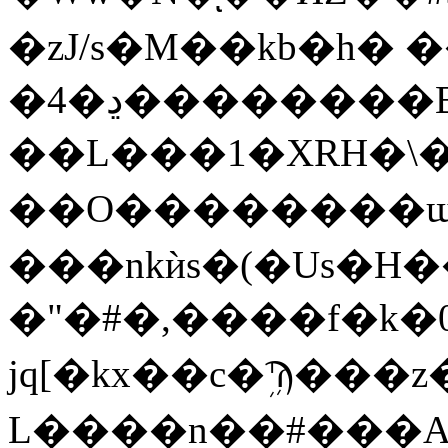
�zJ/s�M��kb�h� �
�4�ڍ��������B����;���m�{"
��L���1�XRH�\��
��O��������ɯ3
���nkѝs�(�Us�H�
�"�#�,����f�k�0��gq޳�Ο,
jq[�kx��c�ܹϠ���z
L����n��#���A4]