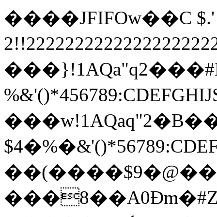
����JFIFOw��C $.' ",
2!!22222222222222222
���}!1AQa"q2���
%&'()*456789:
���w!1AQaq"2�B��
$4�%�&'()*567
��(����$9�@���
���8��A0Ɖm�#