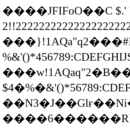
����JFIFoO��C $.' ",
2!!22222222222222222
���}!1AQa"q2���
%&'()*456789:
���w!1AQaq"2�B��
$4�%�&'()*567
��N3�J��Glғ��Ni
����6������R