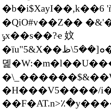
�b�i$XayI��,k��6 
�QiO#v��Z�� �&'
ݸx��s��?ҽ 妏
�ïu"5&X��ܘ[��5\ظ���q���ة6��'O����V��x�����
뎵�W:�m�l��U��
�\_������$&��
�H���V5����/i�
��F�AT.n>٪�y���