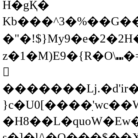
H�gҚ�
Kb���^3�%��G���Dk�
�"�!$}My9�e�2�2H��;�%���Q��yc%�q�õR��5{���[ݷ�j�8��M�a
z�1�M)E9�{R�O\⑉�
𳟘
�������ǈ.�d'ir
}c�U0[����ִ'wc�
�H8��L�quoW�Ew�
s�]�l/\�O���$��X