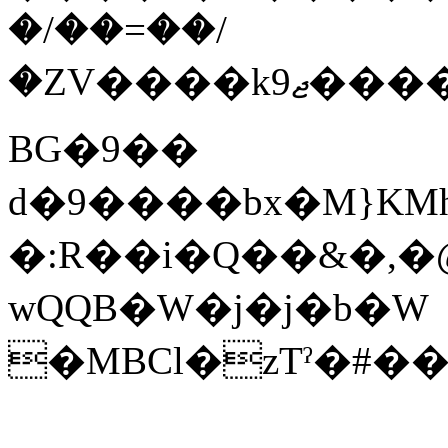
�/��=��/
�ZV����kޖ9����GQ�i�V_�գ����ys{���ZjW��e�U��8���к�ӱ�ƠP���T�[�5'�.A�Q?
BG�9��
d�9����bx�M}KMh��Ep�r
�:R��i�Q��&�,�
wQԚB�W�j�j�b�W
�MBCl�zTˀ�#��>