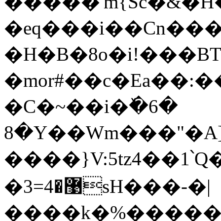
�����'m{Sc�&�H�)C}O`��,ڤ��y
�eq���i��Cn���
�H�B�8o�i!���BT;Y۽s�W��
�mor#��c�Ea��:�
�C�~��i�ٚ�6�
8�Y��Wm���"�A
����}V:5tz4��1՝Q��e��`�[����\���
�޹�4=3sH���-�|
����k�%�����#m