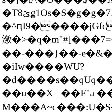
�Tێ8ǥ1Os�S�g�g�7АI�H�Ƕh��M�t��%
�^ԥI9�����jGfϵ
潋�>�q�m"#[���7=
��-���}��-e�&�?
�iIw����WU?
�d����s��qUq���
��u��X =��F"a 
M���A̍~c���:U�