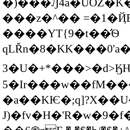
�)���Ԓ4a�UOZ�K�
���z�^�� =�1�ҊE
����YT{9�t��̛Ѳ
qLŘn�8�KK���0'a�
3�U�+*���>�d>ӃǶk��E�نX��=�Kg����o�*b&O�����=iFJb�$3��
5�Ir���w��fM��
�a��KѤ�;q]?X��U
J)�fv�H�'R�w�9�