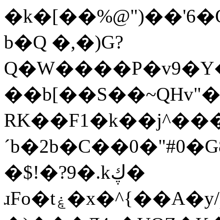
�k�[��%@")��'6�
b�Q �,�)G?
Q�W����P�v9�Y�X݅���f9Ͻ413
��b[��S��~QHv"�
RK��F1�k��j^�
´b�2b�C��0�"#0�G
�$!�?9�.kڮ�
ɹFo�tۼ�x�^{��A�y/p��6b=�zUT���Q�/