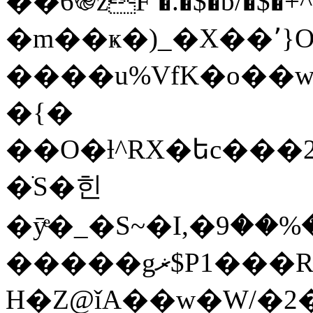
��6֎zF �.�$�b/�$�+^�]
�m��ҝ�)_�X��՚}O
����u%VfK�o��w�
�{�
��O�ƚ^RX�եc���2
�ֺS�힌
�ӯͤ�_�S~�І,�܃�\���5��ެ�%��9\�W=huG���/
�����gޜ$P1���R�?J\��s?r Inr>��?
H�Z@ǐA��w�W/�2