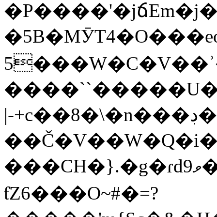
�P����'�jճEm�j�lw�
�5B�MӮT4�O���e
5���W�C�V��ʾ�
����``�����U��
|-+c��8�\�n���ڊ�c���-
��Č�V��W�Q�i�
���CH�}.�g�ɾdވ9���Ϫ���`�M������9�]Ї\4�p�?
ƭZ6���Ο~#�=?