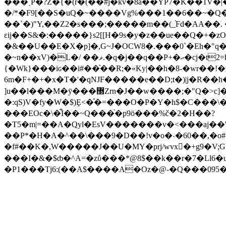
���ˎP�?Z�{�(r�(��#j�kv�8a��YP7�K��1V�|�޴i=��R�Ӌ:�dD�0�� <`�ư4�##~>�����;�
�/*�F9[��S�uQ�~����Vg%���1��6��~�Q�
��`�)"Y,��Z2�s���;�����m��(_֨Fd�AA�
ɛij��S&�:�����}s2[[H�9s�y�z��ue��Q�+�zO�
�&��U��E�X�p]�,G~J�OCW8�.���0`�Eh�"q
�~n��xV)�L�/ ��ޥ.�q�j��q��P+�ޙ�cj�t2=kZQ�3�p�?�������vGYAc��ު�5�US���<��6cߑҥI2RUlv9�n���Z�N���)�������դ�HȌk7�
{�Wk}���iԍ��i#��͐��R;�«Ky|��h�8-�wr��!�ź
6m�F+�+�x�T�'�qNJF�����e��D;t�)|j�R��h�
]u��l���M�ȳ���޽Zrn�J��w����;�"Q�>c]�� �m5wJ��,x�sV��c�s*������ާ@�*�}
�:qS)V�fy�W�$)Ȩ<�ͣ�=���O�P�Y�h$�C���\
���EOc�\�͋I��~Q���֨�p9ӧ���%č�2�H��?
�T5�m|=��Α�Qyl�EsV�������v�<���aj��'
��P*�H�A�^��\���9�D��!v�o�˴�60��,�o#�
�f#��K�,W�����J��U�MY�prj/wvx󛜜�+g9�V;G
���I�&�$ȸ�^A=�zΰ���*@8$��k��r�7�Ll6�u�
�P1���Tj6:(��A$����A�Oz�@-�Q���095�