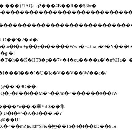
2����"�� ���}!1AQa"q2���#B��R��$3br�
����������������������������������
�����������������������������������
O��'�2�nI�/
:n�l�m+g��y�i�����Wwb�=#Лxm�9�Y���6
�T�h��Ќ�HT8�ҫ��7>�4�ou����z�'�n%Ha�¯�
U�]ܘ�V��V��)W��a�/
,�Q�}�ӥ��l��M�>��/m�<������#��rW-
?