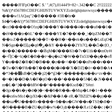
����JFIFpO��C $.' ",#(7),01444'9=82<.342��C 2!!
%&'()*456789:CDEFGHIJSTUVWXYZcdef
���w!1AQaq"2�B���� #3R�br�
$4�%�&'()*56789:CDEFGHIJSTUVWXYZc
�ccI�����O!zq֜�3���Y�4���4�v��u8��1��
�é#���|e�hL"��<���YE�7��\��_\�lpZM��7S
��x˫Z�����3��T<��H�>��ek�u���LsEqO��ʲ
N�Sgn��I沅ϱ�qږ�6�&Y �����2Yh7Q,��ѽ�r]O_ʸo��\�Gei$�@�>ե��gZ�Q�,xW�/�W� �0N���W�g �!
�r��2�����<�ӤqM�J���Kb�7v�Użk��mѸ##ֻ
�+ԤC�=k)�E�B��i=�q�n2?�W��Tn53J��q��eާmg
Y�u��Z�R�D�B��͵�z��<\��5��nPn��v���jP�3[Ċ�¿*
�Tw�N�9'&��T����(�4��'X�DZ[�ӧ<��B�A�~�۾Mq��ݓD�3�)L�=H<�
�*3��׻xB�Q��;j2[�*ǵ3�^:�����̣m��a=zv��d����LT>C�S� ڐ���>��w�*49Ly�c=(5�J�ɤd$Ԙ q@��f�9O��-
�=�1��D�A�F�ņO�v��^�����5J�L�.N��
m�L�^]���hRW��^����\�Kso$�2`S#m\
�Jgx��k�y�d�]�<��ƃ�R��ށ�Msp�L#�1+���[kCQ���M��+z�W��Yt�(X6��zWcaq���ôV������*n��:�丵Yd $��隼
��ϵs6wMo1�(pXb�c�&P��A� eR,�7BZlZ%��p)���'�A���
��ա�U���Rv����+$��o�GW��s�TSJ|�dl�<��<��w�
�N����B�ZU�pB�w%�O܄ʣ����JI.e1Z��c (�O��1�..[U�$�#��y��^�pYĦ}��z��hM׈|ִu�o*9ǽEX�<��mZ)&lxhº$F&���1ȭ�4�f��kD��ف9