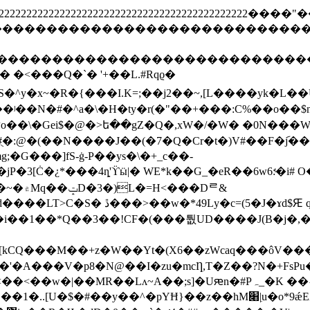
2222222222222222222222222222222222222222222222222
ghijstuvwxyz����������������������
defghijstuvwxyz�������������������
 �<���Q�`� '+��L.#Rqϱ�
�^y�x~�R�{���I.K=;��j2��~,[L����yk�L��U
��N�#�^a�\�H�ty�r(�"��+���:C%��o��$n�
�:@�(��N����J��(�7�Q�Cr�t�)V#��F�݇j��
;�G���]fS-ġ-P��ys�\�+_c��-
���4ȵ'ϔӹ|� WE*k��G_�eR��6w6:ͭ�i# O�l���]���]�
��Dᄅ&
�i��1��*Q��3��!CF�(���퉚UD����J(B�j�
V�p8�N@��I�zu�mcȠ,T�Z��?N�+FsPu�܂U�f�=^�A�3���5�
|��MR��Lʌ~A��;s]�Uԙn�#Pہ_�K ��˕@��U!