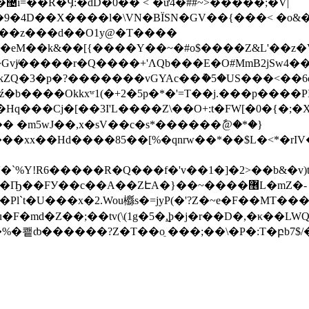
V|
9�4D��X����l�\VN�BÏSN�GV��{���< �o&�\
�. ��z���d��O1y@�T����
eM��k&��[{����Y��~�#o$����Z&L'��z�V�RP���h
�Gvj̸�����r�Q����+'ΛQb���E�O#MmΒ2jSw4�
�b����Okkxʷ1(�+2�5p�*�'=T��j.���p����PI��
Hq���Cj�[��3I'L����Z\��O+:t�FW[�0�{�;�Xt
���xx��Hd����85��[%�qnrw��*��$L�<*�rIV�
�`%Y!R6�����R�Q���f�'v��1�]�2>��b&�v
Ҧ��FУ��c��A��ZԷA�}��~����޶L�mZ�-
�Pl`t�U���x�2.Wou櫾s�=jyP(�'?Z�~e�F��MT��
F�mԁ�Z��;��tv(\(1g�5�,̲ϸ�j�r��D�,�κ��LW
%�쾥ȸ������?Z�T��oֵ ���;��\�P�:T�բb7$/