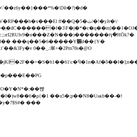
`��z6y��}���*%�\Dй�?)�d�
�x���El ff��Q�5�ث/�!�yJr�\/
��̖�dC�������f�3\F�j�*�c�q��m]��1�OJ
 ���q��5�6�����Y׾d��{Y�
˘��&3Fy�v 0��_.:崋+�2Pm78s�@O
jKI�2F��+�S�b1��61\c�Ӵ�1n�Af�ȫ��I�];n
)t�p���E��PG
�O�Y�N*�;��뺝
Q�I�)w8��6�ϼ{�1 ��u5�;p��N8�Uѭb��-�!
�y�7$S#� ���