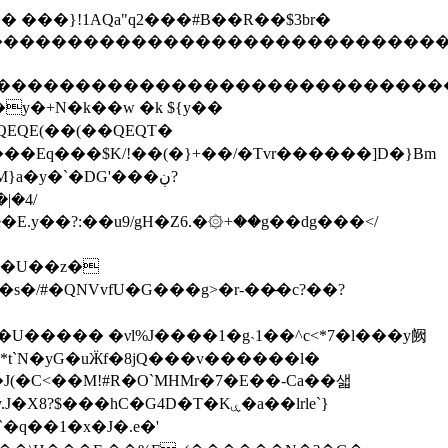
2����"�� ���}!1AQa"q2���#B��R��$3br�
����������������������������������
�����������������������������������
y�+N�k��w �k ${y��
�Eq���$K/!��(�}+��/�Tvr������]D�}Bm
}a�y�`�DG'���ڹ?
|�4/
E.y��?:��u9/gH�Z6.�۞+��g��dg���</
U����� �νl%J����1�g˴1��^c<*7�l���y阙
�*t`N�yG�uӜf�8jQ���v������l�
(�C<��M!#R�O`MHMr�7�E��-Ca��샓
�q��1�x�J�.e�'