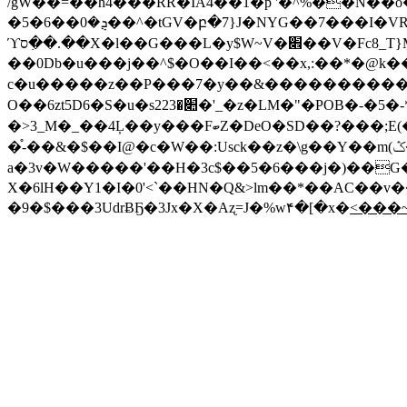
/gW��=��h4���RR�IA4��1�p '�^%��N
�5�ܯ�0��6��^�tGV�բ�7}J�NYG��7���I�VR�i8�L���a����d��3/��*�>�jO�E����}E���dH�7f��X�dD�h_�F}���pz�o�v-G/
ϓס�ִ�.��X�l��G���L�y$W~V�׎��V�Fc8_T}M��]5�
��0Db�u���j��^$�O��I��<��x,:��*�@k
c�u�����z��P���7�y��&�����������;g5�
O��6zt5D6�S�u�s׊�223�'_�z�LM�"�POB�-�5�-*���yW/毙�8������$� 꼯ң�� �.}�;�(_TR��M���y�M2)$����I����!�cKI�f��;{��
�>3_M�_��4Ļ��y���FބZ�DeO�SD��?���;E(��B;�5�*��Ҝ�7����ӫ̼)�N]r�9�i����-�̿ROν0�pF}k˩JTݤvB�f�<�����e����n��n^����
�֯-��&�$��I@�c�W��:Usck��z�\g��Y��m(ݣ�XK?q�3䋘.䘆��03�R���y�
a�3v�W�����'��H�3c$��5�6���j�)��G�b
X�6lH��Y1�I�0'<`��HN�Q&>lm��*��AC��v
�9�$���3UdrɃҔ�3Jx�X�Aʐ=J�%w۴�[�x�
<���~