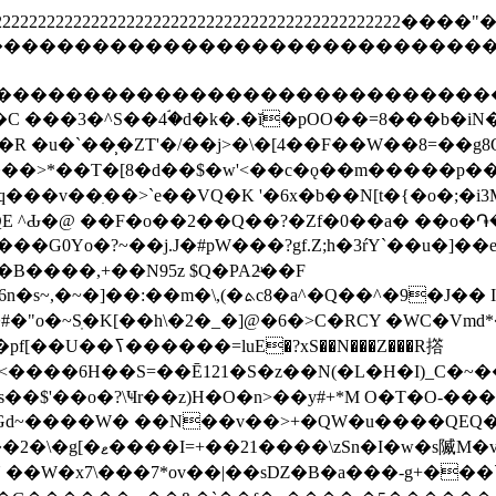
2222222222222222222222222222222222222222222222222
ghijstuvwxyz����������������������
defghijstuvwxyz�������������������
C ���3�^S��4ۘ�d�k�.�ĭ�pOO��=8���b�iN�
��>*��T�[8�d��$�w'<��c�ǫ��m�����p���
q���v��ִ��>`e��VQ�K '�6x�b��N[t�{�o�;�i3M
EQE ^Ԃ�@ ��F�o��2��Q��?�Zf�0��a� ��o�֏�
Yo�?~��j.J�#pW���?gf.Z;h�3ŕY`��u�]��e�
xS��N���Z���R撘
<����6H��S=��Ē121�S�z��N(�L�H�I)_C�~��
s��$'��o�?\Ҹr��z)H�O�n>��y#+*M O�T�O-��
��Gd~����W� ��N��v��>+�QW�u����QEQ�J
�G4D�T�Kۑ�a��lrle`}
��W�x7\���7*ov��|��sǱ�B�a���-g+���`