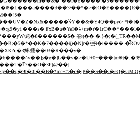
��o�G������m��&�`��f�o����;�5������
����UV�Z�Nx&�����؆Y��&�Y4Q��pyό~*i�]
y(.���s�.f[xB�a�Ya̒I�λ+m�r҅�1rC��*���
����^v��]ʂ�g�]L��v�>�U+0~���]m֍j�J�9
����T�ͳ7��O�3P]@��|
]y��i,�9f�0I��B�*mc+#:�c�jP��S��:�eQ�GM