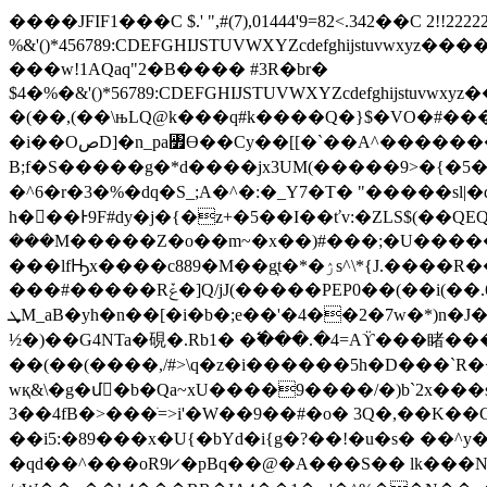
����JFIF1���C $.' ",#(7),01444'9=82<.342��C 2!!
%&'()*456789:CDEFGHIJSTUVWXYZcdef
���w!1AQaq"2�B���� #3R�br�
$4�%�&'()*56789:CDEFGHIJSTUVWXYZc
�(��,(��\њLQ@k���q#k����Q�}$�VO�#���
�i��OصD]�n_pa꧿Ө��Cy��[[�`��A^�������R �u�`��̹�ZT'�/��j>�\�[4��F��W��8=��g8QEQE(��(��QEQT�
B;f�S�����g�*d����jx3UM(�����9>�{�5�
�^6�r�3�%�dq�S_;A�^�:�_Y7�T� "�����sl|�
h�𝭵��Ͱ9F#dy�j�{�z+�5��I��ťv:�ZLS$(��Q
���M�����Z�o��m~�x��)#���;�U�������G0
���lfԢx����c889�M��g͉t�*�ۯs^\*{J.����R��B����,+��N95z $Q�PA2ͧ��F
���#�����Rݞ�]Q/jJ(�����PEP0��(��i(��.6n�s~,�~�]��:��m�\,(�ܬc8�a^�Q��^�9�J�� I�U��z�
ܜM_aB�yh�n��[�i�b�;e��'�4��2�7w�*)n�J�#�"o�~Sֽ�K[��h\�2�_�]@�6�>C�RCY �WC�Vmd*�s�/#�QNVvfU�G���g>�r-��̶�c?��?
½�)��G4NTa�硯�.Rb1� �߱���.�4=Aϔ���睹���pf[��U��ߖ������=luE�?
��(��(����,/#>\q�z�i������5h�D���`R�
wқ&\�g�մ�ٔb�Qa~xU����9����/�)b`2x���
3��4fB�>���ֺ=>i'�W��9��#�o� 3Q�,��K
��i5:�89���x�U{�bYd�i{g�?��!�u�s� ��^y��2�\�g[�ޱ����I=+��21����\zSn�I�w�s隇M�v.J�X8?$���hC
�qd��^���oR9⩗�pBq��@�A���S�� lk���N 