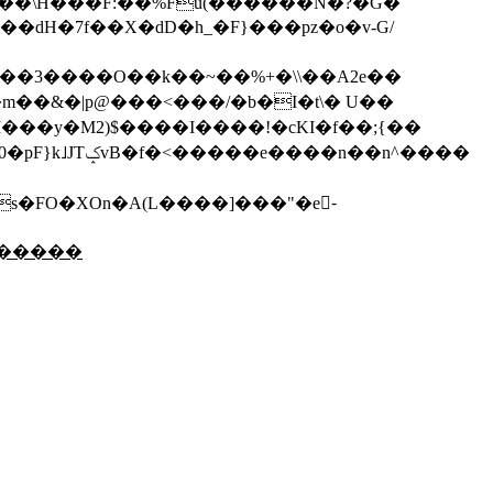
��\H���F:��%Fu(������N�?�G�
���3����O��k��~��%+�\\��A2e��
l�m��&�|p@���<���/�b�I�t\� U��
s�FO�XOn�A(L����]���"�e-َ
:Q�����