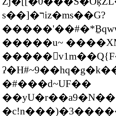
Zj�[[�0���S�Oķ
s��]�רiz�ms��G?
�����'��#�*Ḇqw
�����u~ ����X
�����𖺷v1m��Q{F
ʔ�H#~9��hq�g�k������
�#���d~UF��
��yU�r��a9�N�
�c!n���)�3�����