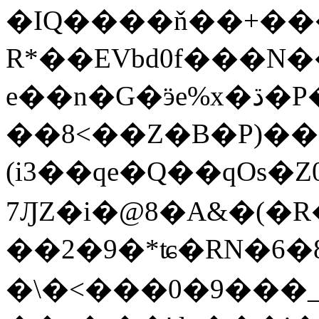
�IQ����ň��+��
R*��EVbd0f���N�
e��n�G�ӭe%x�ڌ�P��c�xz|
��8<��Z�B�P)��
(i3��qe�Q��qOs�
7ԒZ�i�@8�A&�(�
��2�9�*ʨ�RN�6�8�
�\�<���0�9���