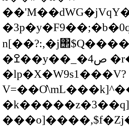
��'M��dWG�jVqY
�3p�y�F9��;�b�0q�ۏҥF�1h���3�b���=5#@���8=Z���6X����N*
n[��?:,�j΢$Q��
�ߐ��y��_�4ص �r�8##s�w�`Qw:�Jx2
�lp�X�W9s1���V?
V=��Ơ\mL���k]^�
�k�����z�3��q]
���o]����,$f�Z