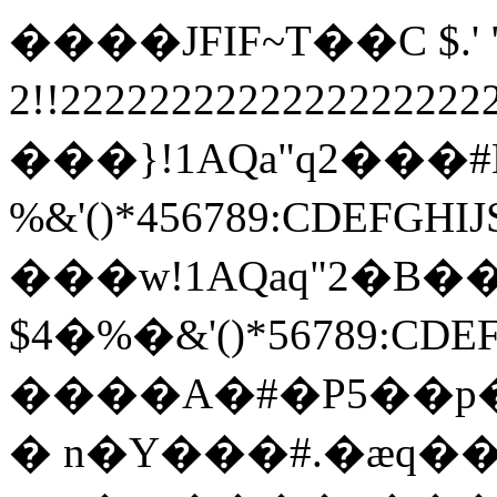
����JFIF~T��C $.' ",
2!!22222222222222222
���}!1AQa"q2���
%&'()*456789:
���w!1AQaq"2�B��
$4�%�&'()*567
����A�#�P5��p�;
� n�Y���#.�æq�