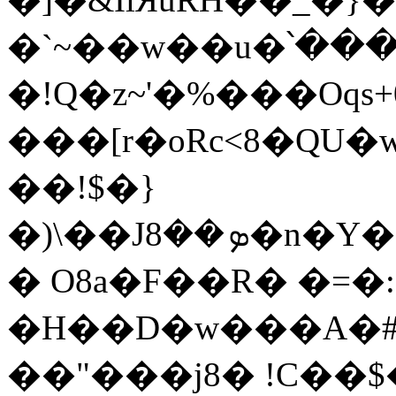
�`~��w��u�՝��
�!Q�z~'�%���Oqs+
���[r�oRc<8�QU�wp�T�܁ڻt 9X
��!$�}
�)\��Jܤ��8�n�Ү�ZCr�����zWC7�U�����(*�ނ�ڣ��aU�!q]�t�D\��Zh��`�Y���WA5�F#9���J=֬�}
� O8a�F��R� �=�
�H��D�w���A�#l
��"���j8� !C��$