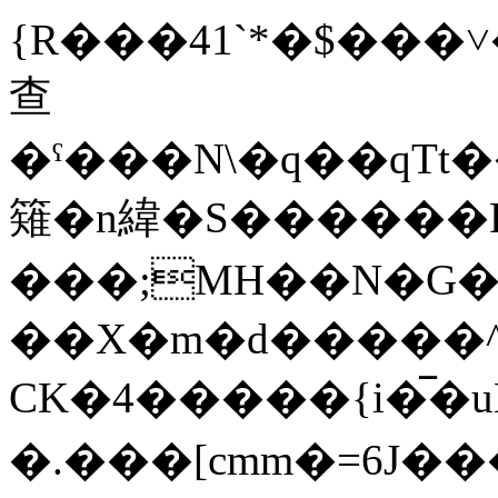
{R���41`*�$���
查
�ˤ���N\�q��qTt
䉜�n緯�S������F
���;MH��N�G�
��X�m�d�����^
CK�4�����{i�̅�
�.���[cmm�=6J��