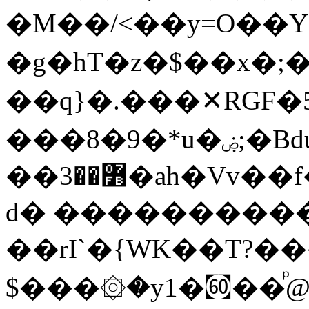
�M��/<��y=O��Y
�g�hT�z�$��x�;��
��q}�.���✕RGF�5
���8�9�*u�ۻ;�Bdu�'�x�N�M��m}
��߻��3�ah�Vv��f�T˲Bz7^��k�\Hw�1�q�<��Ό��2e$�70x��ZI�T0�pm�zHm5'��K���%�V#,ݰ'>��j��.nђ�RTn�v�
d� ����������
��rI`�{WK��T?��
$���۞�y1�㉍��ᷮ@�z�