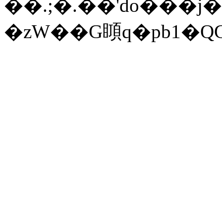
��.;�.��'do���j
�zW��G䁰q�pb1�Q