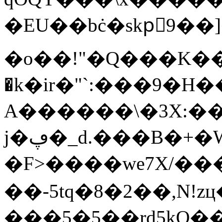
�EU��bċ�skpّ9��]�$�ܩ��G�r�w�j"k{i��En��]7C��2c��l*���%�����eo�g(�4�;G�aI�*\��ETC�O�
�o��!"�Q���K��5
�k�ir�"`:���9�H�
A������\�3X:��
j�ڥ�_d.���B�+�WJ�7��l��dx��]����B�Jq�4}fļ1�o�!
�F>����we7X/���]
��-5tq�8�2��,N!z
���5�5��rd5kO��