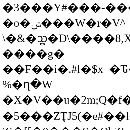
�3���Y#���-��
�o�ݾ���W�r�V^
\�&�ᦪ�D\����8,X{�q�9]�\�5ed��Ūj����:�:�Da�
����g�
��F��i�.#l�$x_�
%�ղ�W
�X�V��u�2m;Q�
�5���ZŢJ5(�e#��