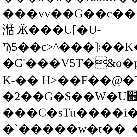
���vv��G��c��
湉 Ӝ���U[�U-
Ϡ5��c>^���]܃��K�9���x5����O�\��Qݔ*u��A'�f+Ƞq�.ÚY5k�����Y�
�G'���V5T�&o�p��ѡ�h��:�e�m����2
K-�� H>��F��@�T�;
�2��G�$��W�U׏Ě?�,���-
���C�sTu����i�
�`�����w�t��_�