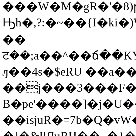
���W�M�gR�'�8)թ
Ԣh�,?:�~��{I�ki�
��
ट��;a��^��ճ��KY�V�eو'��e�rE�
ԓ��4s�$eRU ��a�
��j���3���F�
B�pe'����]�j�U������
��isjuR�=7b�Q�v
�]�&IlЯuRH��_�}�