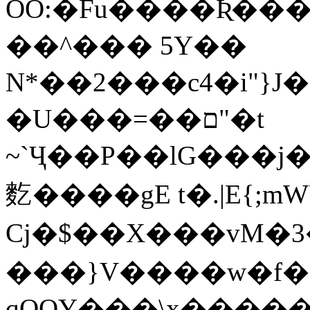
OO:�Fu����Ʀ���
��^��� 5Y��
N*��2���c4�i"}J�F�h@����
�U���=��ם"�t
~`Ҷ��P��lG���j
麧����gE t�.|E{;m
Cj�$��X���vM�3�v6E��c{E�٥�uڧ�L���3�8�
���}V����w�f�
qOQY���\x�����&��,