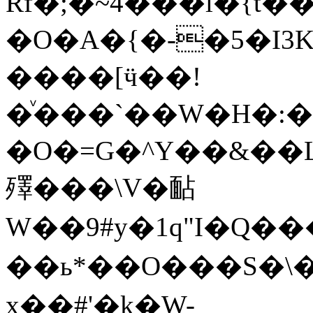
Rf�;�~4���l�{t�
�O�A�{�-�5�I3K
����[ӵ��!
�ͮ���`��W�H�:�@
�O�=G�^Y��&��
殬���\V�䩇
W��9#y�1q"I�Q��
��ь*��O���S�\
x��#'�k�W-