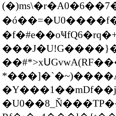
(�)ms\�r�A0�6
�ó��=�U0����f
�f�#e��oҸfQ6�rq
���J�U!G����}�;~
��#*>xՍGvwA(RF�
*���]�`�~)����A
�Y���1��mDf��j
�U0��8_Ň���TP�