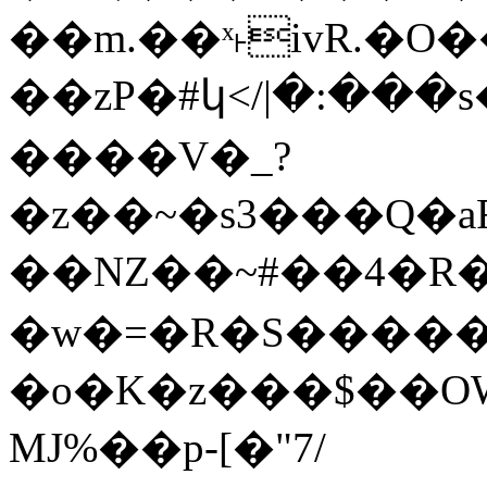
��m.��ˣ˫ivR.�O�
��zP�#կ</|�:���
����V�_?
�z��~�s3���Q�aR[
��NZ��~#��4�R
�w�=�R�S�����
�o�K�z���$��OW
MJ%��p-[�"7/