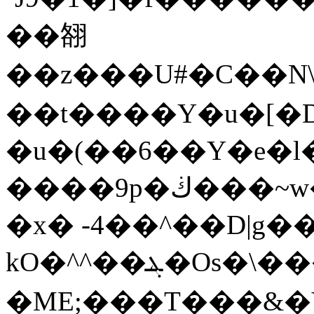
��䎊
��z���U#�C��N\�
��t����Y�u�[�D
�u�(��6��Y�e�l
����9p�ڬ���~w����j�GF��J\��f�đ��M5n�3��]�|
�x� -4��^��D|g�
kO�^^��ܔ�Os�\���s��7�̓��MJv���S��l#�4�Zv�7��1����xk��[��RF�r�~Sӧz�L�E6FO:I�A��F8�w
�ME;���T���&�V