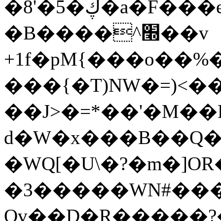
�8'�5�ڮ�a�F���e��W#�r��[Ei�=
�B����^׭��v
+1f�pM{���o��%
���{�T)NW�=)<�
��J>�=*��'�M�
d�W�x���B��Q����
�WQ[�U\�?�m�]OR
�3�����WN#���
Qv��D�R�����?