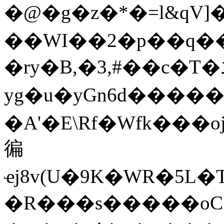
�@�g�z�*�=l&qV]��jU�`��x
��WI��2�p��q�
�ry�B,�3,#��c�T�ڌ��Z��&��qI�3�q���z�H޿6@���#c��~����ЯE�)�����
yg�u�уGn6d�����
�A'�E\Rf�Wfk��
徧
ҽj8v(U�9K�WR�5L
�R���s�����oC�