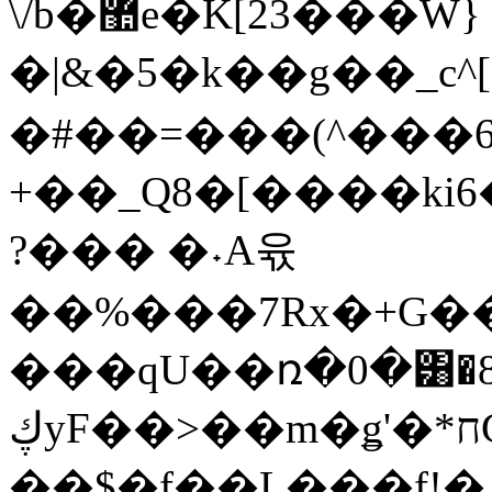
\/b�޺e�K[23���W}
�|&�5�k��g��_c^
�#��=���(^���6
+��_Q8�[����ki6��İ��׊|K
?��� �˖A윣
��%���7Rx�+G��
���qU��ռ�0�͸�8�{
ڮyF��>��m�ǥ'�*חG��H,U�<��j�����~P��s˦�0�gށ���&�%�����k�����U%��ǽu�0�%�?
��$�f��L���f!� 