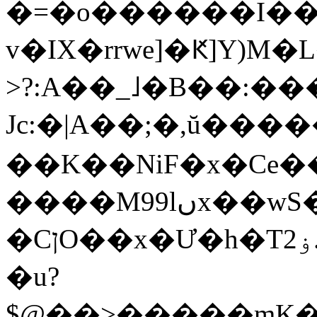
�=�o������I���
v�IX�rrwe]�Ԟ]Y)M
>?:A��_˩�B��:��
Jc:�|A��;�,ŭ�����U�¼k��޹��w;H�)bB�V�ƣff
��K��NiF�x�Cе��
����M99lںx��wS�>�m����+�Uf8��m�<��d�+)NN��3O�-5KD���&��C)��GcV�כx("�j��9B�Eln�8"��o<��)I!
�CןO��x�Ư�h�Tۏ2.��)�FE.=��̽���L&���gX��,��@��<����:׊g���|
�u?
$@��>�����mK���