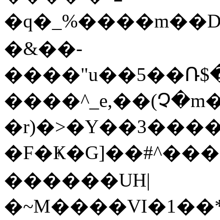
�q�_%����m��D1��9:��E�ɖVݜ���כN��Y�kE
�&��-
����"u��5��Ռ$
����^_e,��(Չ�m�k���
�r)�>�Y��3����
�F�Ҝ�G]��#^���
������UH|
�~M����VI�1��*