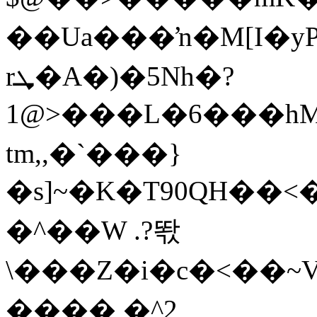
��Ua���ŉ�M[I�yP
rܜ�A�)�5Nh�?
1@>���L�6���hM�
tm,,�`���}
�s]~�K�T90QH��<
�^��W .?똯
\���Z�i�c�<��~V
���� �^2