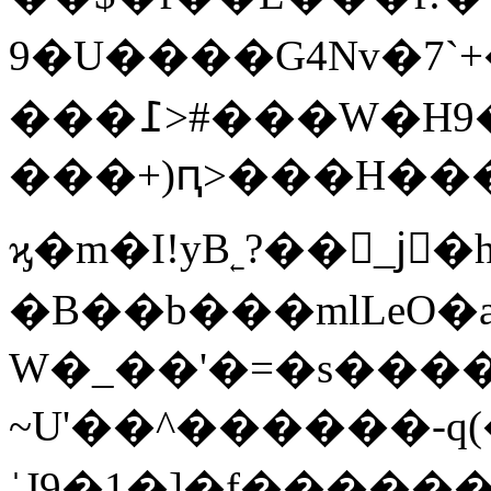
9�U����G4Nv�7`+�
���߁>#���W�H9�[�c�p?:��|#��o�D��/
���+)ԥ>���H������i�
ϗ�m�I!yB˿?��_jَ
�B��b���mlLeO�a�VZ�H��b�(>��6�6�^�
W�_��'�=�s����V�Q�ڐ<��
~U'��^������-q
ˈJ9�1�]�f�����