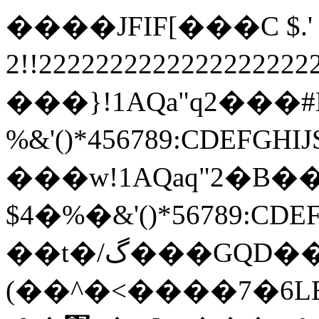
����JFIF[���C $.' ",
2!!22222222222222222
���}!1AQa"q2���
%&'()*456789:
���w!1AQaq"2�B��
$4�%�&'()*567
��t�/گ���GQD��G�W���G�(��}
(��^�<����7�6L