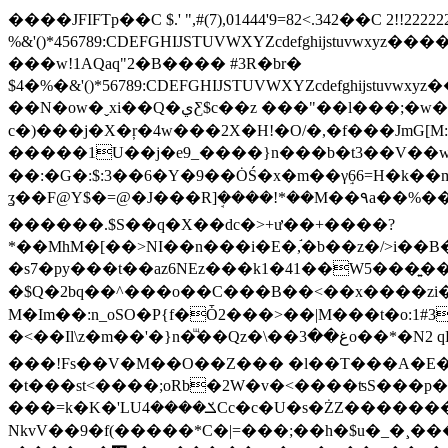
����JFIFTp��C $.' ",#(7),01444'9=82<.342��C 2!!
%&'()*456789:CDEFGHIJSTUVWXYZcdef
���w!1AQaq"2�B���� #3R�br�
$4�%�&'()*56789:CDEFGHIJSTUVWXYZc
��N�ow�ˬxi��Q�يƸ$c��z ���"��l���;�w�c���@�d{$��ե��n00��s����T��-_Z���ͭ��bW��u�Tݳ8��r���ZR薺���%
c�)���j�X�ŗ�4w���2X�H!�O/�,�f���JmG[
�����1U��j�e9_����}n���b�t3��V��w�
��:�G�:$:3��6�Y�9��ȮŚ�x�m��γٟ66=H�k��m�s
ʓ��F@Y$�=@�J���R]ܱ����!*��M��۹a��%���
������.$S��q�X��dc�>+ư��+����?
*��MhM�[��>NI��n���i�E�,֬�b��z�/>i��B�F�ݨ�(���P���C��ÐZ�w�YIl����;��q�z��A��2��
�s7�py���t��az6NEz���k1�41��W5���͍�
�$Q�2bq��^���o��C���B��<��x����zi�`7EͤZ3j:lK":��ǽy���� lnu�-�i��
M�Im��:n_oSO�Ρ{f�Ȱ2���>��|M���t�o:1#
�<��Il\z�m��'�}n�ⷳ��Qz�\��غ��3o��*�N2 qE(KR60�i%�L�Đ[=떐���c]��{�+����h m��=���)_�ֽJ�4��#c�NJ�nN�
���!Fs��V�M��O��Z��� �l��T���A�E��
�t���st<����;oRb�2W�v�<����ʦS���p��
���=k�K�'LUݎ����4Cc�c�U�s�ŻZ���������O���� 01Z�)�J��m���Jǁ)���p���ި�zt�j��Ն�\9����f��Xo�`�^1�؛