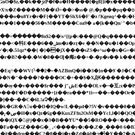
[O\}
e��1����56�vM�����Coa9� ѧ�[k��Qn/ "�b���
Op�Jb�d�+�#��9R_����G�P6�`��
��Ƣ�痗z��+�-�p�s�� k���٭"i���@N �A�*O�o�hAD�|�u֣�Ӗ
q^��WV{۠^��2�=�AZBmԚ�i��3�}n��9`�J�C�
�(��N�"����?����OC�+��$�XԪ�������t�G
;x��Pd�j�ok�p��`�� )�aZͦ�Ί1�����0
�]��~��C�6L!aՉ�j��-
>��J|��ޕ-
��)QX�@j��x�3�B��ɎU*��5�RO���<���/
F�Fa��GZ���G�_ ,<����y�;��,Z�_���0 6�
�ݳ�ߏ�Y��7�;&͏���u��6ZE�'�I�??1Y:��_h-#1f���/