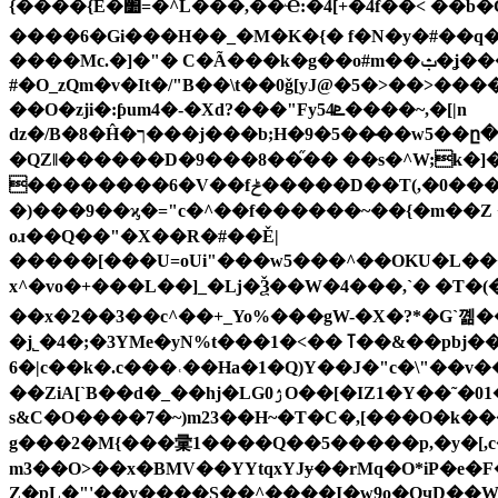
{����{E�׺=�^L���,��Ҽ:�4[+�4f��< ��b�GnO�$z,��k��ݬzP�f�a�H����[�gϐ}}i�x�����[�C-� �_�*��<&.�a���ڽP|���S���/
����6�Gi���H��_�M�K�{� f�N�y�#��q�Xוx�Ζ�����M��\Ǿ+��>�ss� @,�p���pq��ם��Ⱥy"�E��D!�*�֪�V��i7��|)��
����Mc.�]�"� C�Ã���k�g��o#m��ݑ�ʝ�����o�u8Yr�r�F{��YT�ShX6�F`�zٵKgeʉq^��;�H�]QH���X� ,���3��u�~n�`��V�
#�O_zQm�v�It�/"B��\t��0ǧ[yJ@�5�>��>����
��O�zji�:ƥum4�-�Xd?���"Fy5ܧ4����~,�[|n
dz�/B�8�Ĥ�ך���j���b;H�9�5��̶��w5��ը���+������8o$2��\s^[{p�:���@Q�q�������[لٹK9��C��@הI0�T�eWs�}� ��!
�QZǁ������D�9���8��֞�� ��s�^W;k�]���<�㸯E���6��ݰm�z�zҭ�e ��N��u�1��
��������6�V��fݲ�����D��T(,�0���'�;�.51qz*��{ �}��jX����sZS�e^ы��x�G=�П�Ґ�v�� ?�FG$Gye?
�)���9��ϗ�="c�^��f������~��{�m��Z �r�B?���.�W�8
oɹ��Q��"�X��R�#��Ě|
�����[���U=oUi"���w5���^��OKU�L���E
x^�vo�+���L��]_�ǈ�Ѯ��W�4���,`� �T
��x�2��3��c^��+_Yo%���gW-�X�?*�G`꼚���ѹ��v����$r��� j"شE���OLv�~�互
�j˾�4�;�3YMe�yN%t���1�<�� ߠ��&��pbj�����F�D�����+[ź��ra���*1i==��=���Oe�Eoj�d�|�O�s����7s��K"懫�i��Uδ_�r;
6�|c��k�.c���˓��Ha�1�Q)Y��J�"c�\"��v�
��ZiA[`B��d�_��hj�LG0ۯO��[�IZ1�Y��˜�01�k�GR�A񍞥u��D�IQ�w!L��μd�?5V�v����8��9+����-�͕ŪS��:؊MOò��
s&C�O����7�~)m23��H~�T�C�,[���O�k���̢-�ڝ�H�x�Qz�ʢg��KuxZFfn2OsM��Yc1,l�I�QO֥���Qգ��]�9$�>½SD�宙j#\��Ē�}
g���2�M{���彚1����Q��5�����p,�y�[,c
m3��O>��x�BMV��YYtqxYJɏ��rMq�O*iP�e�
Z�pL�"'��y����S��^����I�w9o�OҷD��W�#��drn���C?�8��j�x�Zd�4d