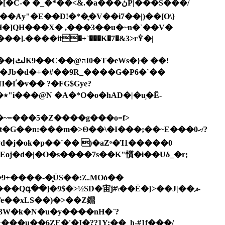
].����it�+`���K�7�&3>r݅Y�|
-
~=���5�Z����g���o=f>
��n:���m�>Θ��\�I���;��~E���0ހ/?
e��xLS��)�>��Z鐤
В3W�k�N�u�y����nH�`?