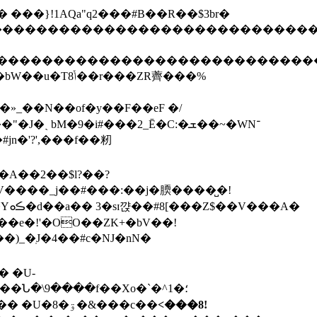
2����"�� ���}!1AQa"q2���#B��R��$3br�
����������������������������������
�����������������������������������
»_��N��of�y��F��eF �/
bM�9�i#���2_Ē�C:�ܫ��~�WN־
jn�'?',���f��籾
�V����_j��#���:��j�腝����̺�!
���e�!'�OO��ZK+�bV��!
� �U-
NkvV��9�f(�����*C�|=���;��h�$u�_�¸����{y��/-by\(b@'��r�{�ޙ(D��<���2���^|�,DE<�� �U�8�ۊ�&���c��
<���8!