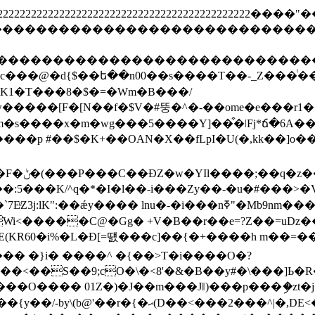
2222222222222222222222222222222222222222222222222
ghijstuvwxyz����������������������
defghijstuvwxyz�������������������
M:K1�T���8�$�=�Wm�B���/
����[F�[N��f�$V�#뚱�^�-��ome�e���r1��
����x�m�wg���5����Y]��͒�ǀFj*ճ�6A���"�J�ˎ 
��p #��$�K+��OAN�X��fLpI�U(�,kk��]o��#
$l?��?
��:5���K/^q�*�I�l��-i���Zy��-�u�#���>
�nߧ"�Mb9nm���Yڪܘ�d��a�� 3�sɪ꺉��#8[���Z$��V���A�
3Wi<�����C@�Gg� +V�B��r��e=?Z��=uDz
� �}i� ����^ �{��>T�i����O�?
�<��S��9;cO�\�<8'�&�B��y#�\���]Ь�R