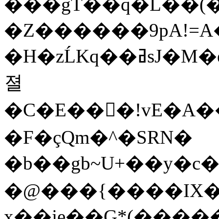
���gT��q�L��(
�Z������9pA!=A�z�UC�[��_c��=�]���
�H�zĹKq��ߥsJ�M�e�lL��oCZ����~���X7:��g��2x\�y�T�p��Ң�
졀
�C�E���!vE�A��#}MQ
�F�çQm�^�SRN�
�b��gb~U+��y�c�,
�@���{����IX�
x��je��G*(����