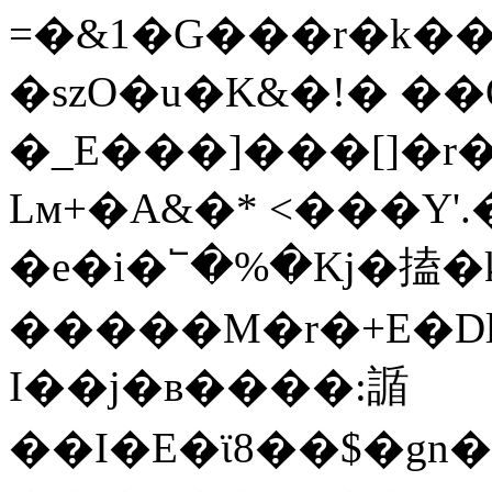
=�&1�G���r�k��
�szO�u�K&�!� ��O
�_E���]���[]�r�
Lм+�A&�* <���Y'.
�e�i�՟�%�Kj�搕�k��
�����M�r�+E�Dl
I��j�ʙ����:䛻
��I�E�ϊ8��$�gn�:�K,k$e[