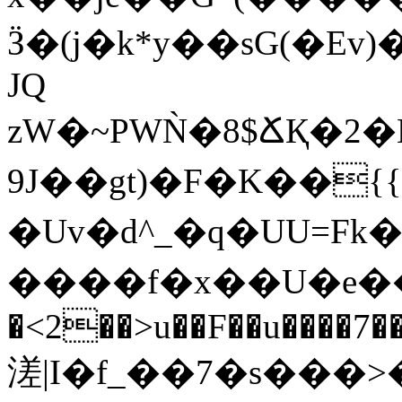
Ӟ�(j�k*y��sG(�E
JQ
zW�~PWǸ�8$ՃҚ�2�Ew
9J��gt)�F�K��{{8�!L��QS�*��ڿ�z��!
�Uv�d^_�q�UU=F
����f�x��U�e�
�<2��>u��F��u����7�
溠|I�f_��7�s��