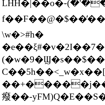
LHH�|��o�֊(�'�
f��F��@�$��̓��
\w�>#h�
�e��ξ#�v�2I��7
(�w�9�Ϣ�s��$��
C��5h��<_w�x��
��+�����j���<����y
癈��-yFM)Q�E��S�t