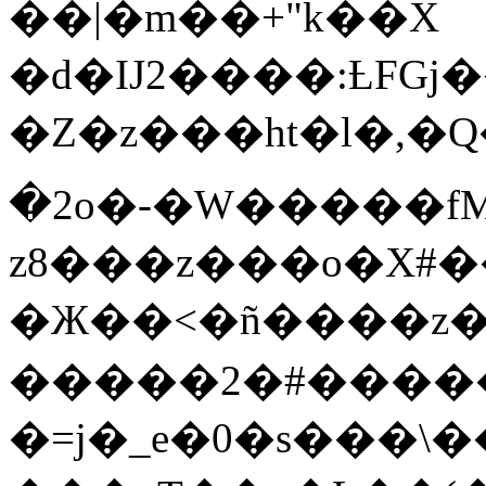
��|�m��+"k��X
�d�IJ2����:ȽFG
�Z�z���ht�l�,�Q
�2o�-�W�����fM
z8���z���o�X#�
�Ж��<�ñ����z�G��
�����2�#�����
�=j�_e�0�s���\