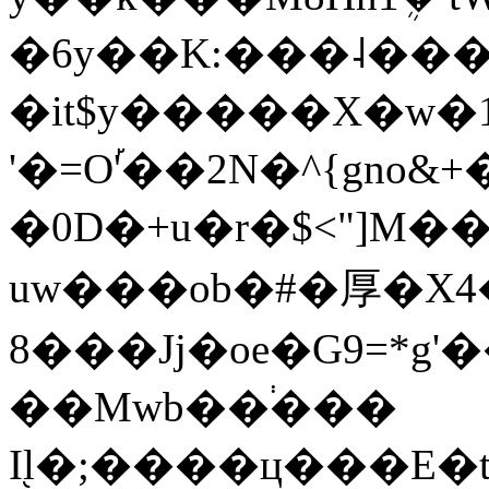
�6y��K:���˨��
�it$y�����X�w�
'�=O'֡��2N�^{gno&+�ݥn
�0D�+u�r�$<"]M�
uw���ob�#�厚�X4
8���Jj�oe�G9=*g
��Mwb��֔���
I֭l�;����ц���E�t��ݜ������^�{�5��`�