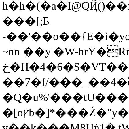
h�h�(�a�I@QҊ()�
���[;Ƃ
-��'��o��{E�i�y
~nn ��y|�W-hrY�
خ�H�4�6�$�VT���rơ�j�Z�I�[���
��7�f/���_��4�ۢ
�Ԛ�u%'���tU���
�[oץb�]*���Ź�"ɏ�Qp��=��n�y
y��k���M8Hǹ1ܴ� tW