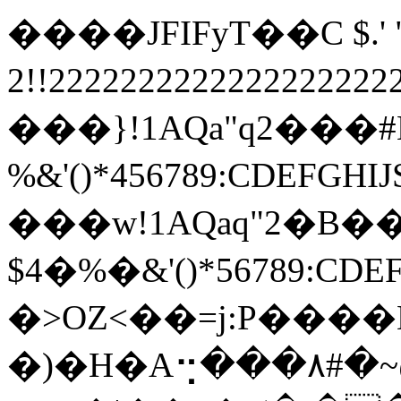
����JFIFyT��C $.' ",
2!!22222222222222222
���}!1AQa"q2���
%&'()*456789:
���w!1AQaq"2�B��
$4�%�&'()*567
�>OZ<��=j:P����
�)�H�A⢒���۸#�~@