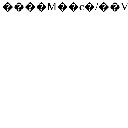
����M��c�/��V