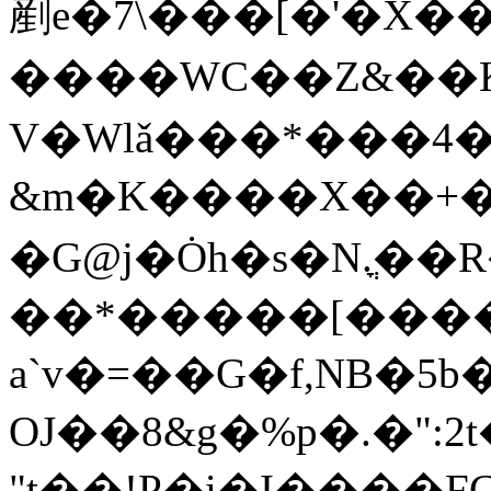
剷e�7\���[�'�X��
����WC��Z&��KX
V�Wlǎ���*���4
&m�K����X��+��ui1&٣l�S�dzc��u_���zdf"�0M��֝
�G@j�Ȯh�s�N.ֳ��R
��*�����[����
a`v�=��G�f,NB�5b��
OJ��8&g�%p�.�":2
"t��!P�i�I����FC