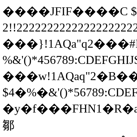
����JFIF����C $.' "
2!!22222222222222222
���}!1AQa"q2���
%&'()*456789:
���w!1AQaq"2�B��
$4�%�&'()*567
�y�f���FHN1�R�
鄒