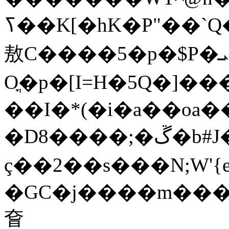
ߖ��K[�hK�P"��`Q�]��M:�O1��A$�����~��p8pۍH"�u9��)S�A��Q3>�G#��RX
敖C����5�p�$P�ܝ
Oֳ�p�[I=H�5Q�]���"*ܪ����W�⹟rG
��I�*(�i�a��oa�
�D8����;�ڱ�b#J��'��<:����e
ç��2��s���N;W'{
�GC�j����m����
㚛