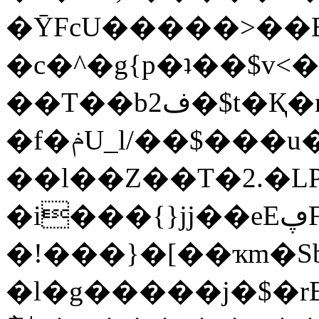
�ȲFcU�����>��E�
�c�^�g{p�ʇ��$v<��۾���KL�2lG�s�7�U�Y����'�ZH��0'�
��T��b2ف�$t�Қ�n�Bo�5��_b{[���%�?
�f�ݥU_l/��$���u�[���Jp2��#9�#�+��
��l��Z��T�2.�LP
�i���{}jj��eEڥϜ���0�ɽ����c�{�Go�iz�v[]����]�?
�!���}�[��ҡm�S
�l�g�����j�$�r