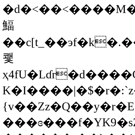
�d�<��<����M�P�:�R܏.Vo�@�R3��9����`jq�
鰏
��c[t_��эf�k�.��0^<���*
쾣
ҳ4fU�Lɗr�d����
K�I����|�$�r�:`z
{v��Zz�Q��y�r�
���ɞ���f�YK9�s