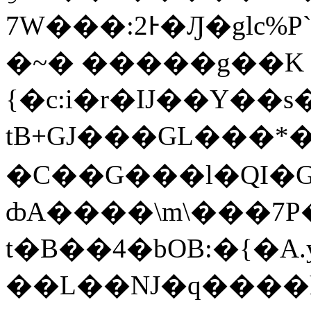
7W���:2Ͱ�Ԓ�glc%P``��j{�6��,��
�~� �����g��K 
{�c:i�r�IJ��Y��
tB+GJ���GL���
�C��G���l�QI�G
ȸA����\m\���7P
t�B��4�bOB:�{�A.
��L��NJ�q����