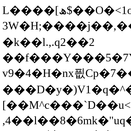
L����[ھ$��O�<1o��t��0��EuMX�=Q���"��v��c��Eo6�w@љ��e�?
3W�H;����j��,�
�k��l.,.q2��2
��f���Y���5�7
v9�4�H�nx픲Cp�7
���D�y�)V1�q�^
[��M^c���`D��u
,4��l��8�6mk�"uq