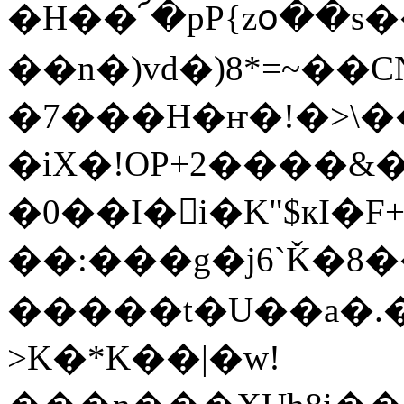
�H��՜�pP{zօ��
��n�)vd�)8*=~��
�7���H�ҥ�!�>\��
�iX�!OP+2����&�
�0��I�i�K"$кI�F
��:���g�j6`Ǩ�8�
�����t�U��a�.�v�;=�~��>��0
>K�*K��|�w!