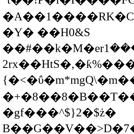
�A��1����RK�C
�Y� ��H0&S
��#��k�M�erܩ�����1��p�.� s�Ѐ7
2rx��HtS�,�ƙ%��
{�<�ΰ�m*mgQ\�m��
�+�8��8�B��T�
�gf���^$}2�$ż�
B��G��V��>D�7�