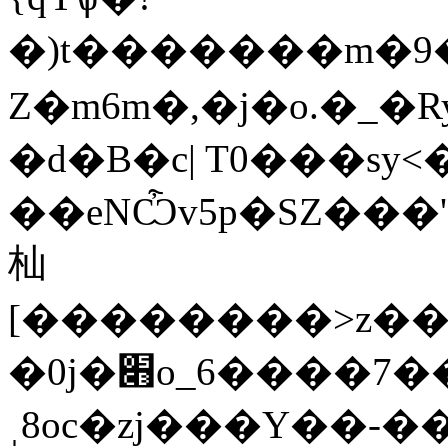
�)t�������m�9��.�0��oz���؀'��+>��t�x�c1ɜ�G��U�M��es�����T��I��@�fk;�ˉ��
Z�m6m�,�j�o.�_�R
�d�B�c| T0���sy<�ױ�W
��eNѼv5p�SZ���'
杣
[��������>z��ʹ
�0j�׋o_6����7��8�`ơj�\ST�q�#�n��j�ۖ���
ˌ8oc�zj���Y��-