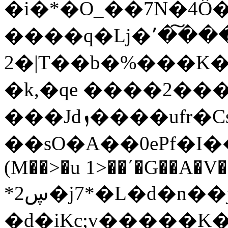
�i�*�O_��7N�4Ô
����q�ǈ�՚�͠���
2�|T��b�%���K�;���G�5��
�k,�qe ����2��
���Jdܙ����ufr�CsTԭ$��X�!e��͎0��X�L-.���H��w(�#�"�2&�c�s
��sO�A��0ePf�I���ڪ��r�v�i�{Y���U�
(M��>�u 1>��ʹ�G��A�V�
*ڛ2�j7*�L�d�n��j
�d�iKc;v�����K�˘