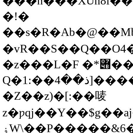
���n���XUh8i��
�!�
��s�R�Ab�@��Mb�NS���
�vR��S��Q��O4�
�z���L�F �*݋��)m��z<����-
Q�ذ��4��:1]����XaTh�H�d5���|
�Z��z)�[:��唛
z�ƿqj��Y��$g��
ۏW\��P�����&6�+�Ǒ�+zpPi�tCW0�5��`�#����8��ҩ�t�&�ƭ_Z<��N�P��%G|Vp���