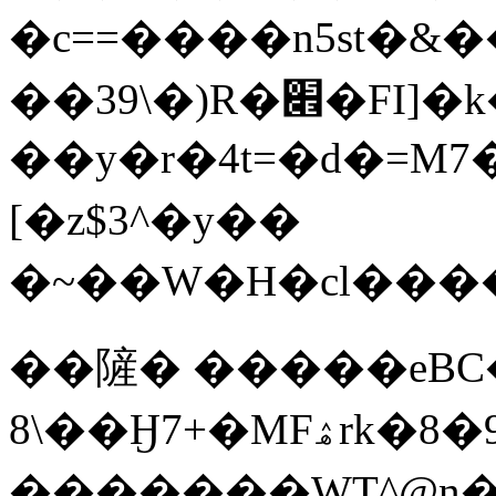
�c==����n5st�&��
��39\�)R�׎�FI]�k���w7'?
��y�r�4t=�d�=M7�t�*�X�ء�āԚ��
[�z$3^�y��
�~��W�H�cl�����
��隡� �����eBC�
8\��Ӈ7+�MFۿrk�ؤ9�8)���T����Xs��T/
�������WT^@n