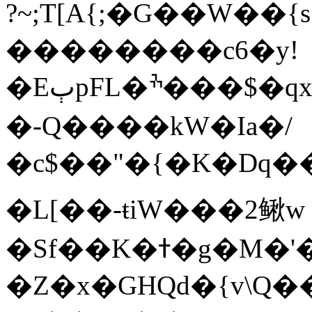
?~;T[A{;�G��W��{
��������c6�y!
�EٻpFL�ׯ���$�qxT��\tp�J��9��T.VnV'"&�O�]I�����6U���t���]N����N�\��gQ�cWOk?
�-Q����kW�Ia�/
�c$��"�{�K�Dq��
�L[��-ŧiW���2鳅w
�Sf��K�ߙ�g�M�'�Yʏ��,:��?
�Z�x�GHQd�{v\Q�