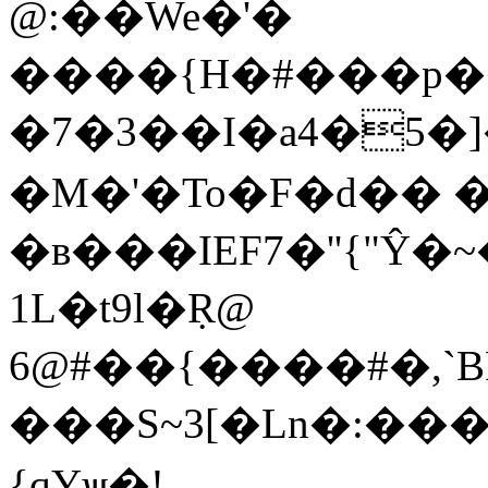
@:��We�'�
����{H�#���p��g�׭k���o�Ñ��ԛ����0�m���~��qt�&�h���s��Nc�a��s
�7�3��I�a4�5�]
�M�'�To�F�d�� 
�в���IEF7�''{"
1L�t9l�Ṛ@
6@#��{����#�,`B
���S~3[�Ln�:���
{qYѱ�!