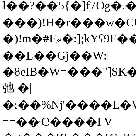
l��?��5{�]f̟7Og�.
���)!H�r���w�C
�)!m�#Fތ�:];kYʕ9F��ox�w��p�/L�-{{|
��L��Gj��W:|
�8eIB�W=���"]SK�Ee3��*
弛 �|
�;��%ǋ'����L�V
==��Ҽ����I V