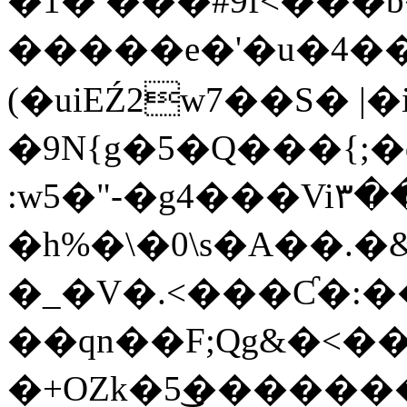
�1� ���#9f<���
�����e�'�u�4��
(�uiEŹ2w7��S� |
�9N{g�5�Q���{;�
:w5�"-�g4���Vi٣��{2������B�U�
�h%�\�0\s�A��.�
�_�V�.<���Ƈ�:�
��qn��F;Qg&�<�
�+OZk�5͜�������