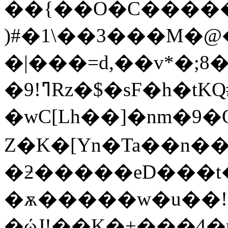
��{��O�C�����
)#�1\��3���M�@�
�|���=d,��v*�;8
�ߣ!9Rz�$�sF�h�tKQ#�*��\��֨�4I���w�}
�wC[Lh��]�nm�9�
Z�K�[Yn�Ta��n��zݔ���@�5N�7FH%X�
�ƻ�����eD���t�
�ѫ�����w�u��!Q[
�ώJ!��K�+���4�r|