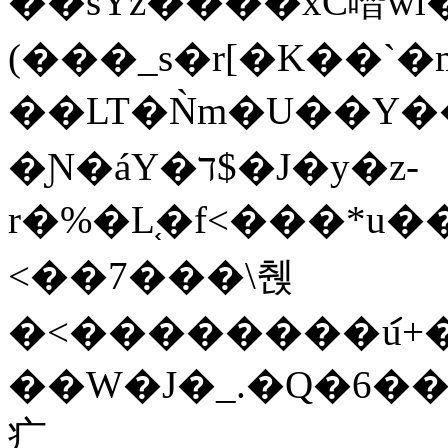
��sYz����xC噆wl�T2�
(���_s�r[�K��`�
��LT�Ǹm�U��Y��
�Ɲ�áY�ד$�J�y�z-
r�%�L֚�f<���*u
<��7���\췑
�<��������ަu+
��W�J�_.�Q�6��D8�޸�⑜h�5�
⽧