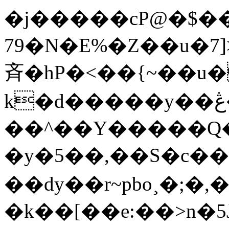
�j�����cP@�$��
79�N�E%�Z��u�
⻫�hP�<��{~��u�
k�d�����y��ڠ��SDȦ=�6��"��C�9�K��Sf�uq�Q�5ش���:m��Iam�`���R:֎��x�To�y7���^Mz��HX#p
��^��Y�����Q�
�y�5��,��S�c��
��dy��r~pbo¸�;�,
�k��[��e:��>n�5