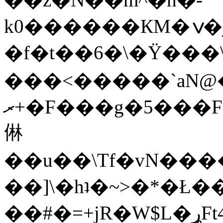
k0������КM�ݍ�յĞS��l}A�)b�5�|*�?
�f�t��6�\�Ÿ���
���<�����`aN@
ރ+�F���g�5���F�Y�v�:�Oּ~����a��!
㑣
��u��\Tf�vN���
��]\�hʇ�~>�*�Ł
��#�=+jR�W$L�ړFt4���D�*��梖