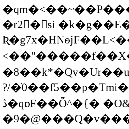
�qm�<��~��P���_
�r2񸞢�si �k�g��
Ʀ�g7x�HNѳjF��L<
<��"�����f��X�
�8��k*�Qv�Ur��u��ܯ��޸�����$�<��ֻ�ݳZ����
?/�ֺ0��f5��p�Tmi�
ڎ�qɒF��Ȫ^�{� �O&���+NK��� �-
�9�@���Q�v���