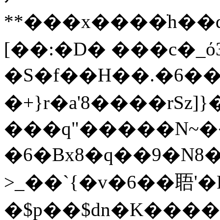
**���x����ֹh��d
[��:�D� ���c�_ό
�S�f��H��.�6��G_Τ
�+}r�a'8����rSz]}
���q"�����N~�
�6�Bx8�q��9�N8�
>_��`{�v�6��䎸'�
�$p��$dn�K����