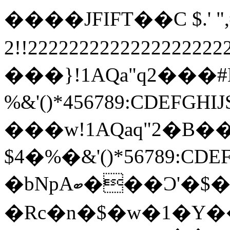
����JFIFT��C $.' ",#
2!!22222222222222222
���}!1AQa"q2���
%&'()*456789:
���w!1AQaq"2�B��
$4�%�&'()*567
�bNpAބ���Ɔ'�$�м��eu&a�E�O�j`�/QY���3��Z�K$dv���;0�Q���Z�2�=�&Z�IJ:���R��v
�Rc�n�$�w�1�Y��