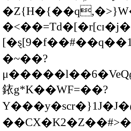
�Z{H�{��q,�>}
�<��=Td�[�r[cɪ�j�
[�ȿ[9�f��#��q��1�O�*�
�~��?
μ�����l��6�VeQ
銥g*K��WF=��?
Υ���y�scr�}1J�
��CX�K2�Z��#>�