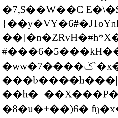
�7,$��W��C E�\�
{��y�VY�6#�J1oYnh��h'^n�9o�Q
��]�n�ZRvH�#h*X
#���6�5���kH�
�ww�7����ݢ`�x�s���4�������sE*��?
���b����h���|
��h�+��X���P�
�8�u�+��)6� ʩ�x