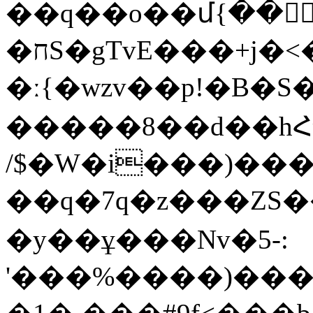
��q��o��մ{��.��
�חS�gTvE���+j�<�� �DEj[B3RQ��
�ː{�wzv��p!�B�S
�����8��d��hՀ
/$�W�i���)���
��q�7q�z���ZS�
�y��ұ���Nv�5-:
'���%����)����