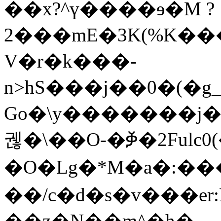
��x?^ү����ɘ�M ?
2���mE�3K(%K���+͞
V�r�k���-
n>hS���j��0�(�
Go�\y�������j
궪�\��O-�ⷃ�2Fulc0(�ܪI��)�
�O�Lg�*M�a�:���\�Bg~��w
��/c�d�s�v���er
��z�N��m^�h�-