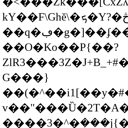
�<���Zk���[CxZ
kY��F\Ghĕ\�ܟ�Y?�څ�,��L�r��?
��q�ڢ�g�]��ʄ��֫ٻ|D�v4|BZ�H�;���U~����P�#B��?
��O�Ko��P{��?
ZlR3���3Z�J+B_+#���%���&�wت��g��
G���}
��(�^��i1[��y�#�2���b�1U%'�kO�BqP�
v��"���Ȕ�2T�A��
����3�^�ܹ���j{