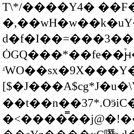
T\*/����Y4� ��F
�,��wH�w��k�u
d�f�I��=���3��>y{W�;د�ZY�XӍ��A��
ȮGQ���*��fe��֒
ʴWO��sx�9X���Y
[$�J���A$cg*J�u�
��t��n��37*.OӭiC�
�<����̿��j@�!���f