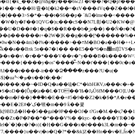
o�rz{�k_��Z�@n$g�y���6w23 �t/��?�Q�p!��
1��>���H/즆�h[�k2��=�zV���4Vq��Z��f�kk
��[���3>S�*�~��t�S6��p� `&�lme��<���
�F��1QVG�)s;���cS��N7L㣏�U2�KW�@˃�繭k�C-
������{����y�os"����̿~N��t'���{��0c�u�
i���;��~�ID�Q�a��lǧ�C*�kbHЖV,s���c�»
Ú6fM���O]L\J�u$V��Egef�G�-�7w�,�����a�L�[ڍ�</
뗶�m��9 ؒk��쿷
jI�hy��ɩ]-
��Zx�P�P��*�*���V%� �kyc- �����YR�3
ӐIel�`�]�z�?�o){�Ӊ��G���x�ё���k3L�m��~�
V7,����}u��v|�o�Q�?*��&k]Z��Hn��v�E,ĥѕ�