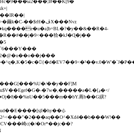
�Hc�9���ы2���;I#��K[9�
+|
���IR��|
��$rH�ڦX���Nvz
�^q�,K�5�c�{�d�EV7��9<�³��v.0�W'�`J�P�
����G[���%U�/��y��F]M
�2^<���"�2���aq��O^�Xd4��b���W!��
CV���崎c(�/�Or*��jc��?
N