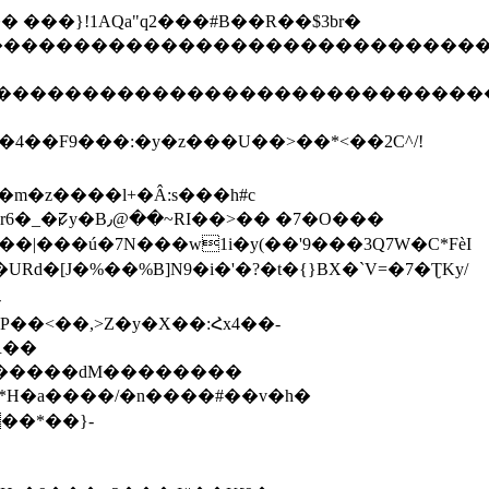
2����"�� ���}!1AQa"q2���#B��R��$3br�
����������������������������������
�����������������������������������
��4��F9���:�y�z���U��>��*<��2C^/!
��|���ú�7N���w1i�y(��'9���3Q7W�C*FѐI
-
�*H�a����/�n����#��v�h�
��*��}-