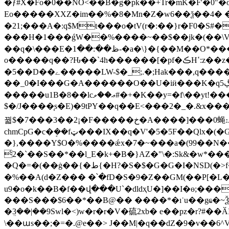
�ƒ#X�Fo�0��NO<��߯B�g�pk��+Tr�mK�F'�0"�
Eo�����XXZ�im��%�8�Mn�Z�w6��ѯ��4� �
�21;���A�:q$Mt���o�tV(r�:��}r�F0�S#
���H�1���ǵW��%����~��$��jk�(��\V�W�Iy
��q�\���E�ظ��:��1-�a�\}�{��M��O*����U�D��#�1�q�$��R���b�ڒe��) ��Ǹ�r�?�kq����e�u�a]b=BL�?�y��&��R�4-
o�����q��?Ԋ��`4h������[�pf�ڪHߵ:z��z��ф������r+�2W�]K��g�i��[ª������%��R��#��j�9<���狯�kJ�Ɋ�j��
�5��D��ے�����LW-$�_;.�;Hak���,q����0w�N��4m3�l%�\����>��חM�BO�a��H�++L�5
��_0�I���G�A������O��U�iӥ���K�qڲ5k��a��Bπk 5n��7�1�� ��E5��*6�rs׭mI]ٕVS�n`6���Ƴ���
�����u1B�8��lcޢ��ވ#�+�K��y=�f\��yt!����v��ʏ\ �т��*���V��v�"y���B�k����W^2�@�u��o��j���
$�/J����͎s�E)�9tPY��q��E<���2�_�.&x�
꿟$�7���3��2¡�F�����خ�A����]���0蝇։AI���r����-ir��'�Ձ����z���?U�u(�
chmCpG�c�ܱ��fټ���IX��q�V'�5�5F��Qlx�(�G$]�uaܤ�>ׯ�x��f�;��/
�},����Y$O�%����ǽx�7�~���a�(99��N��
̒2�`��S��*��l_E�k+�B�}AZ�"\�:Sk&�w*���S�oD��[Ȭg�|a��L�TO��'Њ�Jڍ
�Q�=�(��ġ��{�ط{�H?�S�$�G�G�I�NSD(�>f��m�F��}���٘b�E��+#5�9��Z2�k�$�*Ⱥ�e��Oj�8̹��%nU��5���m��bY.蔏b��G縯?
�%��A(d�Z��� �՝�fD�S�9�Z��GM(��P[�L���E�2E#�'ک�
u9�o�k��B�f��վ���U`�dldҳU�]��I�ɵ;���k[9BD;ߡ�H��5��gal�9P���OJ� t?Gs�M.��қ7��1ud��E����[s
���S���$6��*��B@�� ����*�ıʿu��gҩ�~Ѯ
�ܸ3��|��9Swl�<)w�r�r�V�硫2xb�
e��pz�r?#��
\��աs��;�=�.@e��> J��M|�q��dZ�9�v��6^