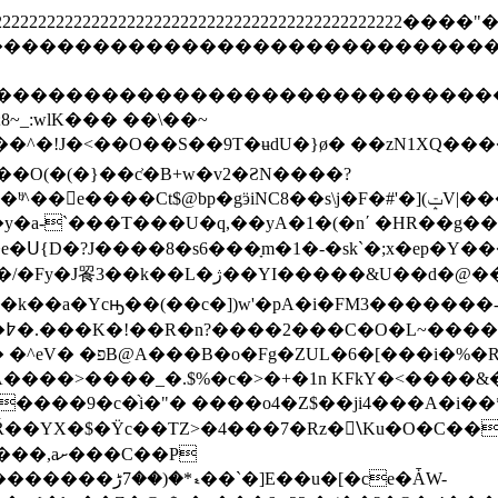
2222222222222222222222222222222222222222222222222
ghijstuvwxyz����������������������
defghijstuvwxyz�������������������
��^�!J�<��O��S��9T�ʉdU�}ø� ��zN1XQ��
Ս{D�?J����8�s6���ָm�1�-�sk`�;x�ep�Y��
[J�%��%B]N9�i�'�?�t�{}BX�`V=�7�ƮKy/
�k��a�Ycԣ��(��c�])w'�pA�i�FM3�������
6�[���i�%�R��
����9�c�֨i�"� ����o4�Z$��ji4���A�i�
uŘ��YX�$�Ÿc��TZ>�4���7�Rz�\ْKu�O�C��
E��u�[�ce�ǠW-