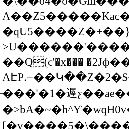
�\��o4�o�Gm���
A��Z5�����Kac�
�qU5����Z�+��}
>U������'����E�
��Q(c'�x��� �2Jф�
AԷP.+��Կ��Z�2�
̶���'�1�遟ƹ��ae�
�>bA�~�h^Ƴ�wqH
[�v����5�\����