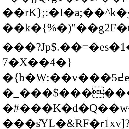
��rK};:�I�a;��^
��k�{%�)"��g2F�
���?Jp$.��=�es�
7�X��4�}
�{b�W:��v���߄5e�����4R,��R0y�Ö�R�A|
�_���$������
�#���K�d�Q��w
���s͒YL�&RF�r1xv]