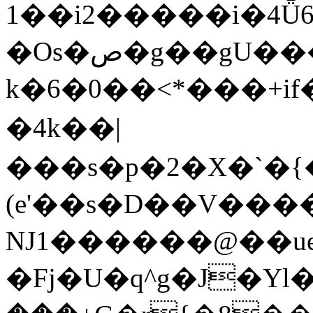
1��i2�����i�4Ǖ6
�Os�ص�g��gU������m#��n���Q����s�b�8V�B���k�ס5��V8>��l��4Q�Eg�t�rK�
k�6�0��<*���+if�
�4k��|
���s�p�2�X�`�{��J5Z+٥+�_
(e'��s�D��V���
NJ1������@��ue
�Fj�U�q^g�J�Yl