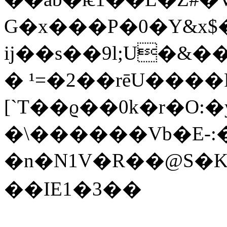
G�x���P�0�Y&x$�޼z8�.g.�;d����$�NRrkwC�]yV�*���
ij��s��9l;U�&�
� ¹=�2��rēU����F
[`T��ϱ��0k�r�O:�y�
�\������Vb�E-:�
�n�N1V�R��@S�K���Z6��Ha���:���I
��IE1�3��