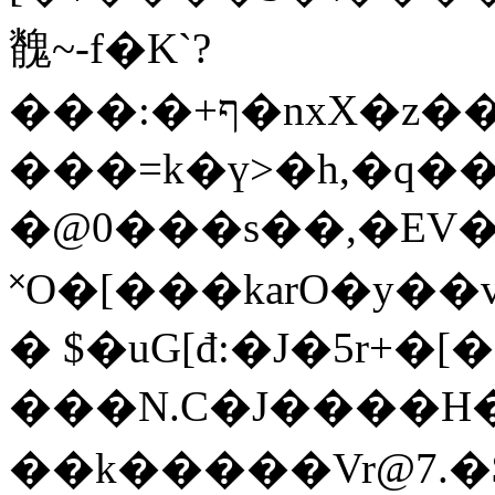
䰪~-f�K`?
���:�+ף�nxX�z���O���=O�[H��/
���=k�ү>�h,�q��
�@0���s��,�EV�s\�ޠ
˟O�[���karO�y��v�k�
� $�uG[đ:�J�5r+�
���N.C�J����H�ږn�T�id��4��
��k�����Vr@7.�$