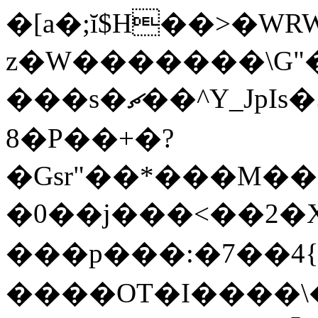
�[a�;ĭ$H��>�WR
z�W�������\G"�
���s�ޗ��^Y_JpIs�ڼ�ƷsE�=�r��ׯ�氭
8�P��+�?
�Gsr"��*���M��
�0��j���<��2�
���p���:�7��4{\
����OT�I����\