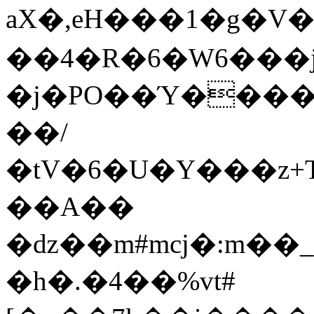
aX�,eH���1�g�V�
��4�R�6�W6���j�
�j�PO��Ύ����
��/
�tV�6�U�Y���z+
��A��
�ǳ��m#mcj�:m��_
�h�.�4��%vt#