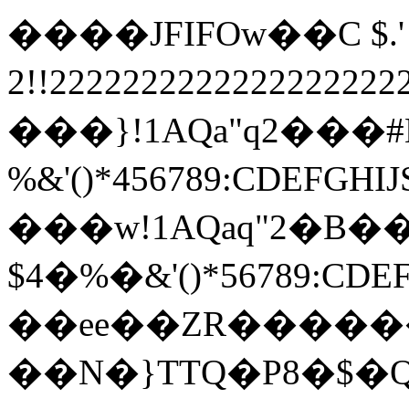
����JFIFOw��C $.' ",
2!!22222222222222222
���}!1AQa"q2���
%&'()*456789:
���w!1AQaq"2�B��
$4�%�&'()*567
��ee��ZR�����
��N�}TTQ�P8�$�Q