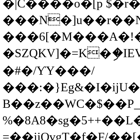
�|C����o�[p $�r
���N�]u��r��N
���6[�M���A�!
�SZQKV]�=K�ި�IEVfPŕ0TrZ�j
�#�/ƳY���/
���:�}Eg&�I�ijU
B��z��WC�$��P_
%�8A8�sg�5++��L
=��jjQvgT�f�F/��