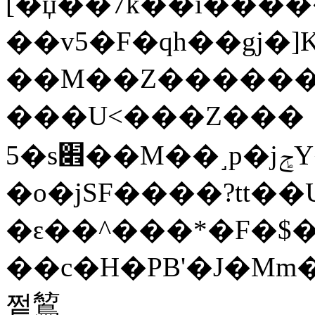
[�џ��7k��i�����L
��v5�F�qh��gj�
��M��Z������*1
���U<���Z���
5�s׎��M��˼p�jݮY��\Υt���cӊ�I��s����e#��B@Q���z�K"M#��c׊�k�2�Q�l�ֶQd���
�o�jSF����?tt��U
�ԑ��^���*�F�$�E
��c�H�PB'�J�M
쩥鶭