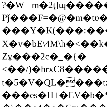
?�W= m�2ţ]ɰ���
Pǰ���F=�@�m�tʋ�Æ
���Y�K(���:���
X�v�bE\4M\h�<��
Zұ���2c�_�{�
<��/)�hrxC8�����llǭr��N�L�5
t�5�V�QL����tz
���es�Hٲ�EV�b�*OVy��y(�G��x�e�UH�S�,J�[�����(�ѣ����g�,�;�1�]���$���@C��6��kq#l�q�a�En��FZth��om/%iP4L݈�[�Ax��