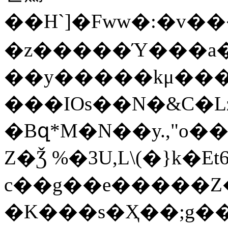
��H`]�Fww�:�v������zד��`X����U''�Ұ5h�V�zt�l�J���c��hnJ��T@������uoh�IB��N}x��ZƗ�F�[$�ܓ�$b��~��7
�z�����Ύ���a��
��y�����kμ���J
���IOs��N�&C�L
�Bզ*M�N��y.,"o��
Z�Ǯ %�3U,L\(�}k�E
c��g��e�����Z�
�K���s�Ҳ��;g��l