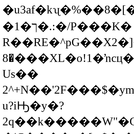
�u3af�kʯ�%��8�
�ך�1�.:�/P���K�
R��RE�^pG��X2�]�
�8���XL�o!1�ŉcц��j�IwnZI�F��j��FK%�D6�����f��^��hv��6w773�A�D7;A�=+�הּ�2mжr�F�;޺�F0�T�2��'�ܽ�Σ,'�#8�����
Us��
2^+N��'2F���$�
u?iԢ�y�?
2q��k�����W"�GP���#��ڷ⸸Ҙ�~