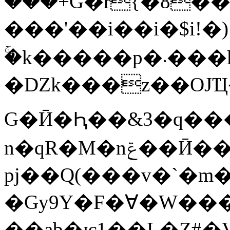
���+G�r{�8��
���'��i��i�$i!�
ۚ�k�����p�܁���k�r|
�Ǳk���z��OJҴ�m�y�JGSڥ��+`fB��@5��VǕ%fH�I"�����ޑ�f
G�Ӣ�Ԧ��&3�q���
n�qR�M�nݝ��Ӣ��g?gaؒs����HJ��
pj��Q(���v�`�m�
�Gy9Y�F�∀�W���
��ab�ѥ1��L�Z#�