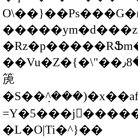
O\��}��Ps���G�
�����ym�d���z�
�Rz�p�����RՖm�
��Vu�Z�{�\"��٫8�$k���wr� �n�h]0�y_J
箎
�S��ܼ^���)�x��af[�@��dەf�
=Y�5���j�ٔ���
�L�O|Ti�^}��