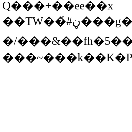
Q���+��ee��x
��TW��҅#ڼ���g�G�F��ms��;��v���{d���w�v�PL�x��&�،j~P+�ͤ�w�i�<7��%�������÷\rj\}
�/���&��fh�5��
���~���k��K�