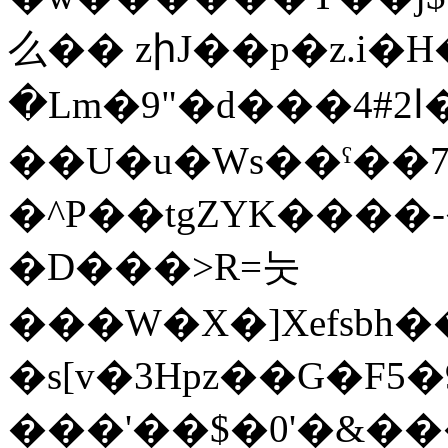
么�� zիJ��p�z.i
�Lm�9"�d���4#2ا��j�������4��������j��5�t��v��a����U��cLN�R}vQ�"k�J�&���
��U�u�Ws��ˤ��7
�^P��tgZYK����
�D���>R=눗
���W�X�]Xefsbh��/
�s[v�3Hpz��G�F5
���'��$�0'�&��