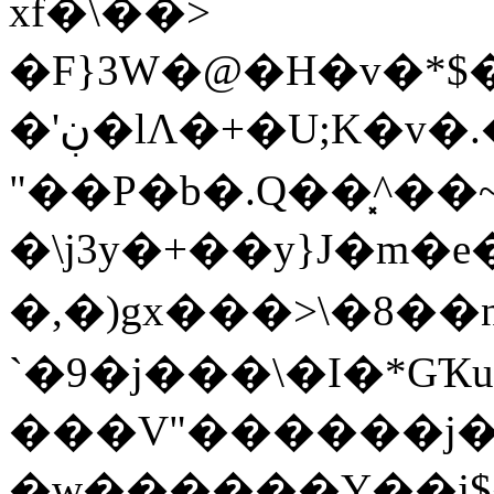
xf�\��>
�F}3W�@�H�v�*$�
�'ڹ�lΛ�+�U;K�v�.��=E7##�t�DQrylME�Ն_-3���ϔ:R@�@��oJ��})���#��*��O��\��{WI���i�D0I9��|#fO+}MN4'�M���{(���V(Z$�
"��P�b�.Q��͓^�
�\j3y�+��y}J�m
�,�)gx���>\�8��
`�9�j���\�I�*GҠu
���V"������j�%
�w������Y��j$