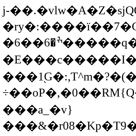
j-��.�vlw�A�Z�s
�ry�:����ї��7�C
�6��ׯ�6�����q����9�(��1�a��h�d3��qY�p�z�S��@���(X2��-
�E���c�����I��_
���1֭G�:,Ƭ^m�?�
÷��oP�,�0��RM{Q
���a_�v}
���&�r08�Kp�T9