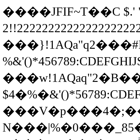
����JFIF~T��C $.' ",
2!!22222222222222222
���}!1AQa"q2���
%&'()*456789:
���w!1AQaq"2�B��
$4�%�&'()*567
���V�p���4�;�
N���|%�0���_85