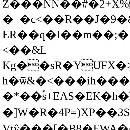
Z���NN��#�2+X%
�_�c<��R��J�9�&
ER��q�I��m��;�
<��&L
Kg��sR�YɄFX�
h�ѿ&�<���ih���
�*��֠s+EAS�EK�h
�]W�R�4P=)XP��3S
Vtŷ���[�B8�FWA���;qҦ�A%��