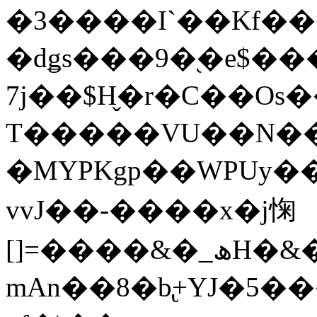
�3����I`��Kf��
�dǥs���9�֭�e$��
7j��$H̬�r�C��Os��2
T�����VU��N��
�MYPKgp��WPUy��
vvJ��-����x�j㥌
[]=����&�_ھH�&��1=�n�On
mAn��8�b̢+YJ�5�