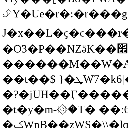
⮵Y�Ue�r�:�r���g]B�m
J�x��L�ç�c���r�
�O3�P��NZӛK��׮c�c�
������M��W�A�
��t��$ }�ܜW7�k6|���MS�4��8Ŕ�,��|
�?�jUH��Ӷ�����u
�t�y�m-۞�T� ��:
�ݤWnB��zWS�\\�lq�q:,�}�,˹l��"Ƒ���