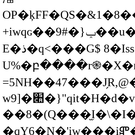
OP�ķFF�QS�&1�8���f��[�
+iwqɢ��9#�}ݕ��u��s��䚳a{%��!�E�
E�ذ�q<���G$ 8�Iss*�#x5�`�鉪�E
U%�բ����r֎�X�r��R3X���Wp����:
=5NH��47���J̗R
w9]�׊�}"qit�H�d�v=y�]��%2�!|
��8�(Q���̫I�\�
�qY6�N�'iw���iⶁ