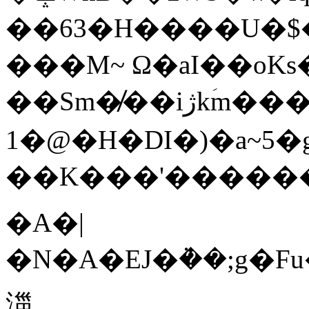
��63�H����U�$
���M~ Ω�aI��oKs���q��2
��Sm�̸��iژkؘm����y㷅b
1�@�H�DI�)�a~5�
��K���'�����
�A�|
�N�A�EJ�ܵ��;g�
湽