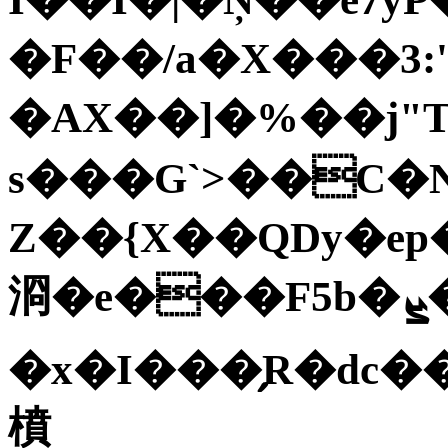
�F��/a�X���3:'
�AX��]�%��j"
s���G`>��C�
Z��{X��QDy�ep
浻�e���F5b�ܨ�.粃� �E$sF��0#Ҥ
�x�I���̗R�dc�
橨