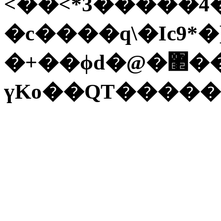
<��<*3�����ހ6�ٌ6��"\�4Ԉ�.qր�cq��|G'��+V�Rm$�70�r���sG;;�u�f�lbJ��g���T��"��+�EjX؆qT@9ֺ$e�{U!2k�}
�c����q\�Ic9*�
�+��ϕd�@�޲��^zՕZ��֍.u���{n�u2@�q|M���c�U?
үKo��QT�����