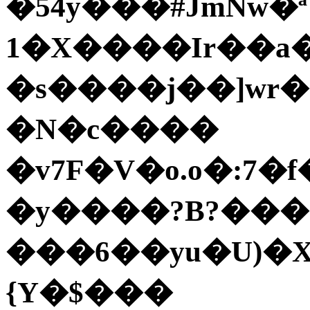
�54y���#JmNw�ª
1�X����Ir��a
�s����j��]wr
�N�c����
�v7F�V�o.o�:7
�y����?B?���
���6��yu�U)�X
{Y�$���