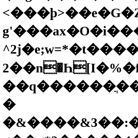
<���ϸ>��e�G�Z
g'���ax�O�i�
^2j�e;w=*�t���
2��n�Һ[I�%�
��q������ֲ����Uݬ�U���8�گm��wӚ�<{R͂�
�
�&����&3��:��F�K�LڃR�S"ݺ22����\V����,Z�k���ݳh�A��w�