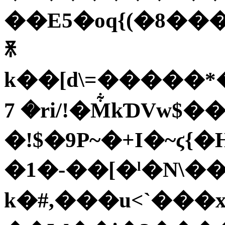
��E5�oq{(�8�
ꍯ
k��[d\=�����*
7 �ri/!�M͋kƊVw$
�!$�9P~�+I�~ϛ{
�1�-��[�ˡ�N\�
k�#,���u<`���x���ܔ#