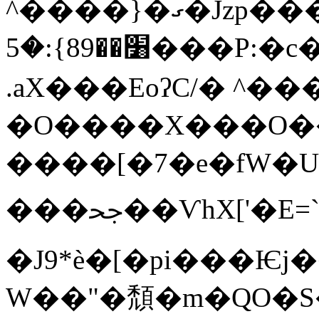
^����}�ގ�Jzp���M^�'U2�\��ݤ
:�5{׸��89���P:�c�tQK�9H�x,GJ��GE�H
.aX���EoʔC/� ^��
�O����X���O�
����[�7�e�fW�
���ﲧ��ѴһX['�E=`^�*p�"�B��O"��(��jAҘ��ݑV��.���\H��<~U�!
�J9*è�[�pi���Ѥ
W��"�頹�m�QO�S