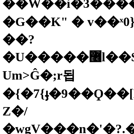
��W��i�3���
�G��K" � v��
��?
�U�����޶l��S�U**q��'c��t��صԘV��=�{h��x]��3��GҬ^�<$0ȁ[��8�U��Kx�(�Ex7u&��V��8*q%�8d�⍾�
Um>Ĝ�;r됩
�{�7{ֈ�9��Ϙ��[H
Z�/
�wgV���n�'�?.�