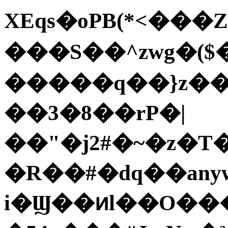
XEqs�oPB(*<�
���S��^zwg�($
�����q��}z��
��3�8��rP�|
��"�j2#�~�z�
�R��#�dq��anyw�4��
i�Ϣ��ͷl��O��