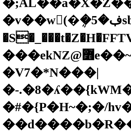
�;AL��a�X�Z�
�v��w󑞴(�ܴ�5�ڣsb�,�7s��%�#��9�IӟW�R6.���+����'S�:����s��p@�SRv�S�ͫZz�΍�>�
�S�_���t�Z�H�FFT
���ekNZ@߻e��~�.MYhi�S�j�N$��Y�6;���#�-
�V7�*N���|
�-.�8�ʎ��{kWM�
�#�{P�H~�;�/hv�
��d����b�R��i