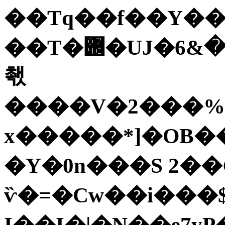
��Tq��f��Y��R
��T�݌�UJ�߈��%���<����&6������o����w*\J��&�E
쵃
����V�2���%�
x�����*]�OB��O����
�Y�0n���S 2�
ѷ�=�Cw��i���
I��I�|�Ņ��e7yP