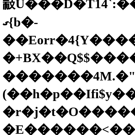
㪜U���D�T14`:��
ގ{b�-
��Εorr�4{Y���
�+BX��Q$$���
�������4M.�"ie]���׭h\ݬ0�V��W���N'�������
(��h�p��Ifi$y
�r�j�t�O����
�E������<���