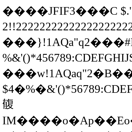
����JFIF3���C $.' ",
2!!22222222222222222
���}!1AQa"q2���
%&'()*456789:
���w!1AQaq"2�B��
$4�%�&'()*567
㬼
IM����o�Ap��Eo