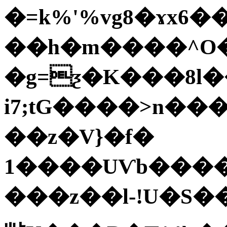
�=k%'%vg8�ɤx6�
��h�m����^O
�g=ƺ�K���8l�
i7;tG����>n�
��z�V}�f�
1����UѴb�����
���z��l-!U�S�