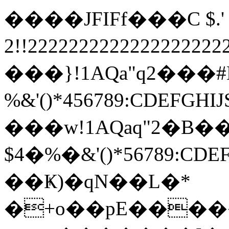
����JFIFf���C $.' ",
2!!22222222222222222
���}!1AQa"q2���
%&'()*456789:
���w!1AQaq"2�B��
$4�%�&'()*567
��Ҝ)�qN��L�*
�+o��pE�����