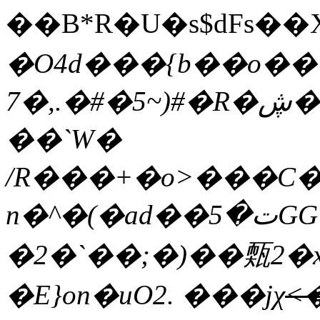
��B*R�U�s$dFs��
�O4d���{b��o��
7�,.�#�5~)#�R�ڜ�^�"}+�z�_����a��g!i���S��#wvnaW��0A
��`W�
/R���+�o>���C��
n�^�(�ad��ت�5GG�^k��:띴
�2�`��;�)��㼲2�x
�E}on�uO2. ���jχ
<