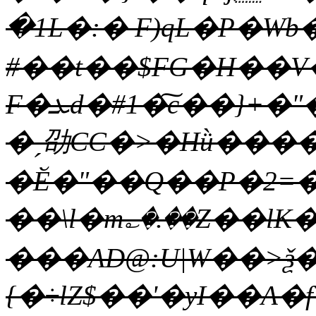
�1L�:� F)qL�P�W
#��t��$FG�H��V
F�ܥd�#1�͠c��}+�"�G�g��'�У�V����C�1n&?
�ˏ劭CC�>�Hǜ���
�Ӗ�"��Q��P�2=�
��\l�m؎�.��Z��lK�
���AD@:U|W��>ѯ
{�÷lZ$��'�yI��A�