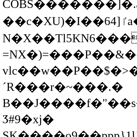
COBS�������]�.a
��с�XU)�I��6ٵ[4a��?
Ν�X��Tl5KN6���
=NX�)=���P��&�-a
vlc��w��P��$�>
´R���r�~���.�
B��J����f�"��s��\t��^ѥ�.�j�n
Ӡ#9�xj�
SK����o9��ppp}1ӏJ�E�SM�_