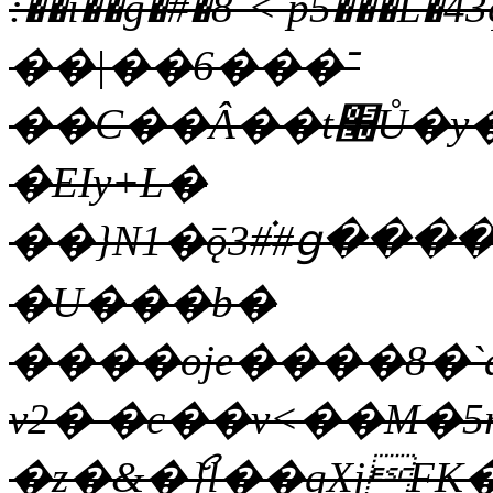
:��i��g�#�8`< p5���
��|��6���־
��C��Â��t׭Ů�y��HH�y�{��3e��@>P�}
�EIy+L�
��}N1�ǭ3#֗#ց����
�U���b�
����oje����8�`
v2� �c��v<��M�5
�z�&�ޯ}l��qXj