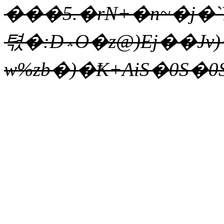
���5.�rN+�n~�j
텫�:D؞O�z@)Ej��Jv)�
w%zb�)�Ҟ+AiS�0S�0