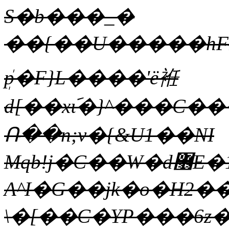
S�b���_�
��{��U�����hF#�B��Vk�)�fd8}1i٫@`���
ܲp�F}L����'ë袵
d[��x݇ι�}^���C�
Ռ��n;v�{&U1��NI
Mqb!j�C��W�d޶E�1x��F��Lc��^o�x����_���;Xǖ#�f#'�^�i>�ő�gryGp?
A^I�G��jk�o�H2��
\�[��C�YP���6z