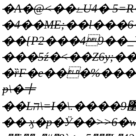
�A�@<��ۓU4� 5=R��/
�4��ME;��l���6�A��iI�
��{P2���49��_`
���5ź�<��Z6y;��Z
�ȑF�e���%���+
p\�〸
��Lה\=Ι�\.����޲9fr'��(��[*j6I��E�GXԷE��ړ���F�v�+�wy��3��f9$�H��9+��Ҕ!Q�
�� ӽ�p�Ӱ��>>6�wc