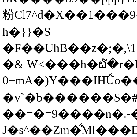
粉Cl7^d�X��1���
h�}}�S
�F��UhB��z�;�
�& W<���h�໖�r�E
0+mA�)Y���IHǙo���O4�W+�zQ#��1�=3ڵ��v�{h#�@����c�
�v`�b������$�#
��=�=9����n�.-
J�s^��Zm�͋Ml���E