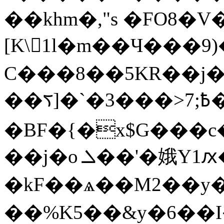
��khm�,"s �FO8�
[K\1l�m��Ч���9
)
C���8��5KR��j�
��ᰛ]�`�߿;7<���3�l�;����j�Hy�ce�9d�P=8��^[�Ũ�v�o5��YB��6����/
�BF�{�x$G���c
��j�o ܠ��'�娥Y1ԕ�G�x�a��,��Q�>�?
�kF��ѧ��M2��y
��%K5��&y�6��