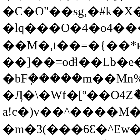
�C�O"��sg,�#k�X�X�N�
�lq���O�4�o4����Ÿ�S��(p
��M�,t��=�{��*
��]��=odͨl��Lb�e
�bFܼ�����m��Mn%��H��
�Ӆ�\�Wf�[º��Ɵ4Zާ
a!c�)v��^����M�
�m�3(���6Ԑ�^Ew