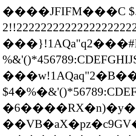
����JFIFM���C $.' "
2!!22222222222222222
���}!1AQa"q2���
%&'()*456789:
���w!1AQaq"2�B��
$4�%�&'()*567
�6����RX�n)�у�
��VB�aX�pz�c9G