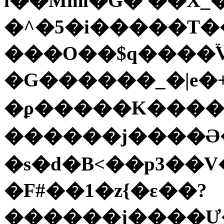
i��Mml�G� ��X_
�^�5�i�����T�
���O��$q����֒V
�G������_�|e�
�ϼ�����K����
������j����Ə
�s�d�B<��p3��V
�F#��1�z{�ε��?
������j����Ư