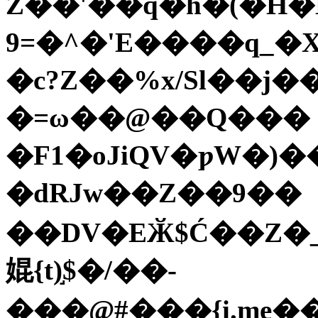
Z��'��q�h�(�H�B�
9=�^�'E����q_�X3�@�\�����:&�PN�z�S�����K�
�c?Z��%x/Sl��j�
�=ω��@��Q���
�F1�oJiQV�ƿW�)�
�dRJw��Z��9��
��DV�EӁ$Ć��Z�_�
婫{t)֣$�/��-
���@#���{i.me��^