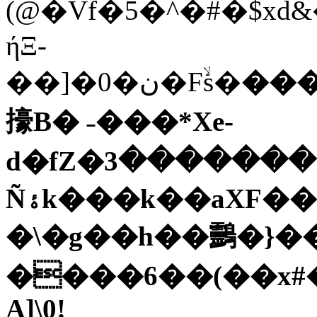
(@�Vf�5�^�#�$xd&
ήΞ-
��]�0�ن�Fۙs�
���
㩝B� ˗���*Xe-
d�fZ�ګ��������3�u���h �_B$�h|
Ñۀk���k��aXF����8�^w��\��nc.\�l��^�3K�)��S��Yҽ���E_���ͤv�c��};���+6��O4�̶�H�g�ۓ?
�\�g��h��䴒�}��
����6��(��x#�
A]\0!