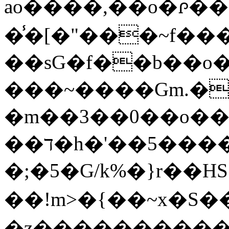
ao����,��o�ꮅ�
�̾�[�"���~f�
��sG�f��b��
���~����Gm.�
�m��3��0��o��ӧ
��ד�h�'��5�����|ɜ��2���>¹1X 0K�?
�;�5�G/k%�}r��
��!m>�{��~x�S���i�g�
�z����������W,