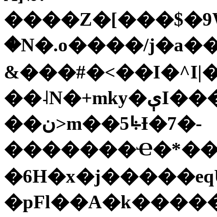
����Z�[���$�9W
�N�.o����/j�a�
&���#�<��I�^I|�w
��˨N�+mky�ېI���N+�Z����E�ܶ�0���*���ȫj�r^6�A�m9+�}:���b�FI<��|
��ن>m��5ꚥƗ�7�-
�������Ҽ�*��
�6H�x�j�����eq
�pFl��A�k�����