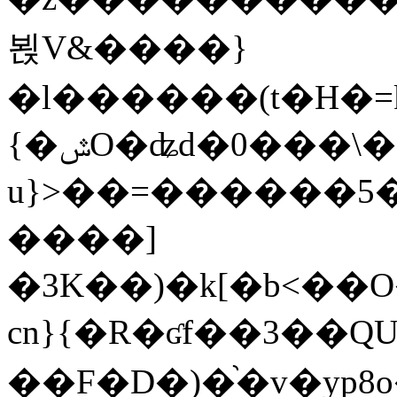
뵍V&����}
�l������(t�H�=k
{�ݜO�ʥd�0���\��*�SJüZѯ���X`�øsV���-
u}>��=������5��x�OԧX7�7,�ꟃ�@{׿��a�"���
����]
�3K��)�k[�b<��O�NہI��B�T�z����J��3x�d�^�5
cn}{�R�ʛf��3��QU
��F�D�)�֨�v�yp8o��ʁ���y�