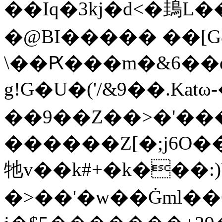
��Iq�3kj�d<�䳏L�
�@BI����� ��[G
\��Ԗ���m�&6��
g!G�U�('/&9��.Kat
��9��Z��>�'���-
������Z[�;j6O�
牠v��k#+�k���:
�>��'�w��Ġml��