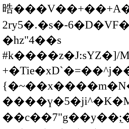
晧���V��+��+A
2ry5�.�s�-6�D�V
�hz"4��s
#k����z�J:sYZ�
+�Tie�xD`�=��^j
{�~��x����m�N�$
����ү�5�ji^�K�M
��c��7"g��y��;ֵ���[�: