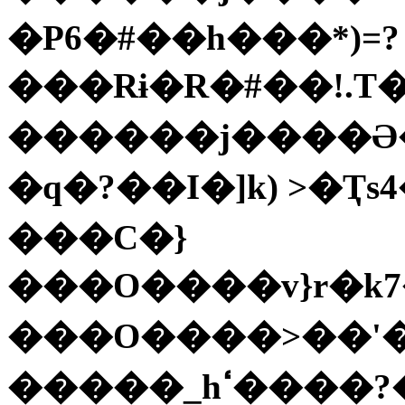
�P6�#��h���*)=?
���Rɨ�R�#��!.T�
������j����Ə
�q�?��I�]k) >�Ҭs4��
���C�}
���O����v}r�k7
���O����>��'�j
�����_һߵ����?�Gڇ����|���v/