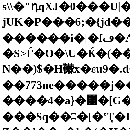
s\\�"դqXJ�0���
jUK�P���6;�{jd�
������i�|�fڡ�A]!
�S>Ѓ�O�\U�Ќ�(�
N��)$�H䪂x�εu9�.d
��773ne�����j��
����4�a}�޶�[G�?���+��/
���$q��ʭ�[�ʽҬ�