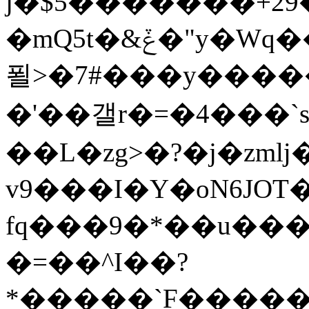
j�$5�������+29�
�mQ5t�&ݞ�"y�Wq��3\w��b�C����c��aێGcAԮ�����R�W�9��GĻԴ�=�
푈>�7#���y������
�'��갤r�=�4���`
��L�zg>�?�j�zmǉ�k�شrj�
v9���I�Y�oN6JOT
fq���9�*��u������b�������v�
�=��^I��?
*�����`F�����b