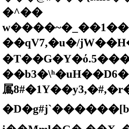
�^��
w����~�_��1���
��qV7,�u�/jW��
�T��G�Y�ό.5��
��b3�\ʰ�uH��D6�!e�j��'����
䲩8#�1Y��y3,�#,�
�D�g#j`������[b��R�