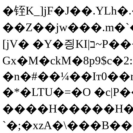
�铚K_]jF�J��.YLh�.
��Z��jw���.m�
[jV� �Y�즹KI|ב~P��<{�M&�e��}ԥ͋�K�譼
Gx�M�ckM�8p9$c
�n�#��¼��Iт0��
�*�LTU�=�O �c|P��
����H�����H���
`�;�xzA�\���B��