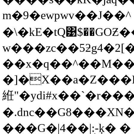
m�9�ewpwv��J��^
�\�kE�tQ͹$��GOƵ��
w���zc��5ƻg4�2[
��x�q��^��M��7
�]�X��a�Z���
絍"�ydi#x��`�r��
�.dnc��G8���XN�
���G�|4��|:ׅ-ķ� 