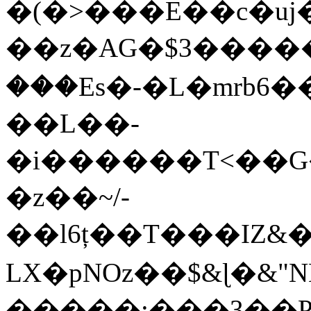
�(�>���E��c�u
��z�AG�$3�����g��t�3�.����v���ݕ��>���_̟mS�}5�
���Es�-�L�mrb6�
��L��-
�i������T<��G�
�z��~/-
��l6ț��T���IZ&�j�rjmm�t
LX�pNOz��$&ɭ�&"N
�����:���3��P