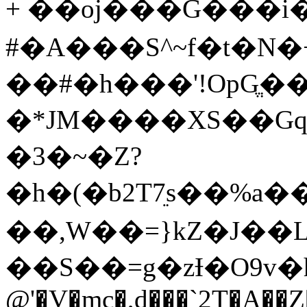
+ ��oj���G���i
#�A���S^~f�t�N
��#�h���'!OpGֱ
�*JM����XS��Gq
�3�~�Z?
�h�(�b2T7ֵs��%a�
��,W��=}kZ�J��L
��S��=g�zƗ�O9v�h�ڽI�>����md���A�{gڗ<{����+�Fg�|`��+
@'�V�mc�,d���`2T�A��Z