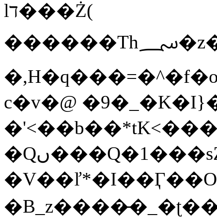
lד���Ż(
������Th؄�z��>�5[�*�%����;�M&ͣO��u�Hh��ZŪ\B���\���2�Ǌm��mt���7���Nk_X�mC�F����G��T<��l9����{�t�}I#u�?
�,H�q���=�^�f�
c�v�@ �9�_�K�I}�
�
<��b��*tK<���
�Qں���Q�1���sZ�ݞ�ḇ"�W��$~���u�.������s�
�V��ľ*�I��Ӷ��O
�B_z����̵�_�ʈ�