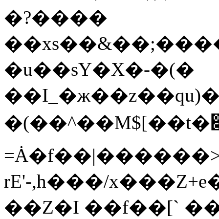
�?����
��xs��&��;����
�u��sY�X�-�(�
��I_�ж��z��qu)�
�(��^��M$[��t�׏��K��~���6�g���ĭ��ܜUٙFi�"�Cwk~�v��_�CS����9b��
=Ȧ�f��|������
rE'-,h���/x���Z+
��Z�I ��f��[` �