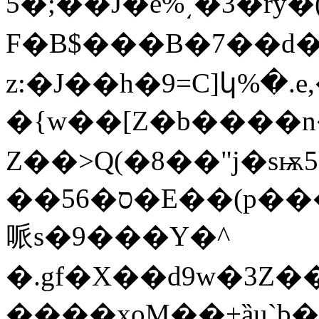
5�;��J�e%͵�3�ry�
F�B$���B�7��d�&�;�L���
z:�J��h�9=C]կ%�.e,�8�ڴt�
�{w��[Z�b����
Z��>Q(�8��"j�sѭ
��ס�56�E��(p����*�|a?�"ڭ�7���~�
哌s�9���Y�^
�.gf�X��d9w�3Z
����xoM��+ȁu`b�