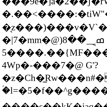
���9e�]a�2��ʃ�
�.��<����:�tiW
�̖z���)���v�V`�
�|7�mm�ߘ⸑��8(@
��5��.��{MF���[��������n����]�[�Q�U<�ߌ����aZr���
4Wp�-���7�@ G'?
�z�Ch�̲Rw���n#�
ؑ�l=�5�f��^g��
����s��kK�jaq�