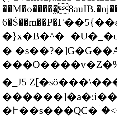
��M�o�����͖8auIB.�ǌ�
6�Ś��m��P�Г��5{�
�}x�B�^�=�U�_�c
� �s��?�]G�G��
���O����v�Z�%
�_J5 Z[�sӧ���\�
������]�a�:i��\k�
�߅��s���QC�ۤ�<��ɺV~Tw}