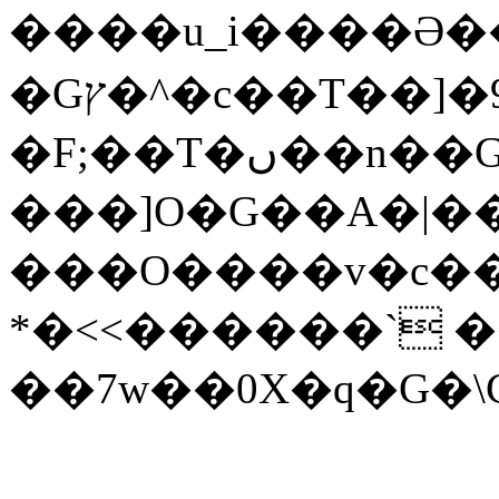
����u_i����Ə
�Gץ�^�c��T��]�9),q�"�
�F;��T�ں��n��G,�0�` �`}
���]O�G��A�|�
���O����v�c��
*�<<������` �
��7w��0X�q�G�\