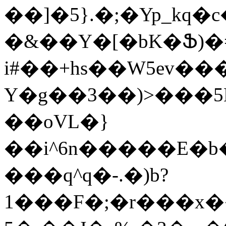
��]�5}.�;�Yp_kq�c��kg����3
�&��Y�[�bK�Ֆ)�
i#��+hs��W5ev���taF(���G��o�H���s�BߺN�ڹ���
Y�g��3��)>���5
��oVL�}
��i^6n�����E�b
���q^q�-.�)b?
1���F�;�r���x