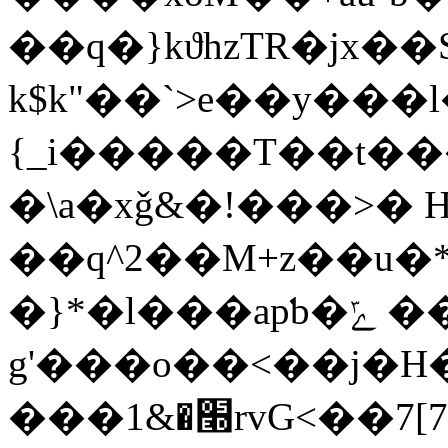
��q�}kϑhzTR�jx��
k$k"��`>e��y���
{_i�����T��t��
�\a�xǧ&�!���>� H
��q^2��M+z��u�*
�}*�l���apƅ�ݻ ���I'�b
g'���o��<��j�H
���׭�&1rvG<��7[7F����+wSx�<