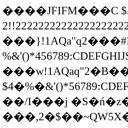
����JFIFM���C $.' "
2!!22222222222222222
���}!1AQa"q2���
%&'()*456789:
���w!1AQaq"2�B��
$4�%�&'()*567
��/I���j �S�ń�z
���,2�$��~QW5X�