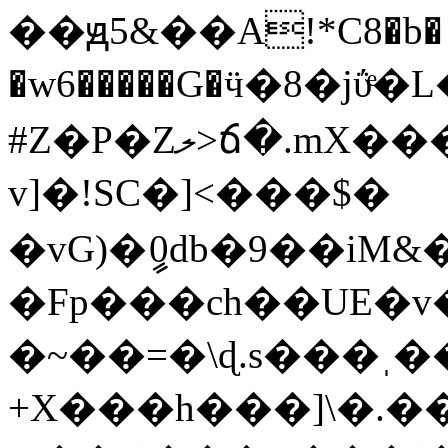
��ԭ5&��A!*C8�b� �
�w6�����G�ӵ�8�jΰͤ
#Z�P�Zލ>ճ�.mX�����sv�4��,Wh�G������>��k���
v]�!SC�]<���$�
�vG)�ީ0db�9��iM&�k'�
�Fp���ch��UE�v
�~��=�\ɖ.s���ˌ�
+X���h���]\�.�