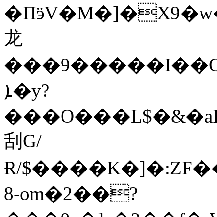
�ΠӭV�M�]�X9�
⻰
���9�����I��Q
ܐ�y?
���O���L$�&�aF�a�]W
刮G/
Ɍ/$����K�]�:ZF
8-om�2��?