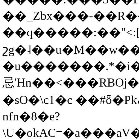
��_Zbx���-��R�
��q�����:��
<
շg�˨��u�M��w��
�u�������.*�i�
忌'Hn��<���RBOj�
�sO�\c1�c ��#ȫ�Pkڪ��n?���5����}V--
nfn�8�e?
\U�okAC=�a���aV��a�b�N8�;���܏�z��Ч��*��WQ